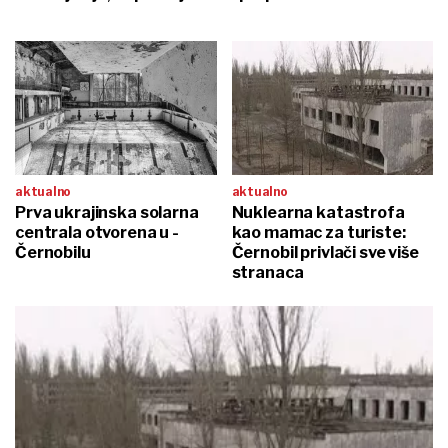
aktualno
aktualno
Prva ukrajinska solarna
Nuklearna katastrofa
centrala otvorena u -
kao mamac za turiste:
Černobilu
Černobil privlači sve više
stranaca