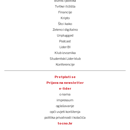
Biznis i politika
Tvrtke i tržišta
Financije
Kripto
Što i kako
Zeleno i digitalno
Unplugged
Podcast
Lider BI
Klub izvoznika
Studentski Lider klub
Konferencije
Pretplati se
Prijava na newsletter
e-lider
o nama
impressum
oglašavanje
opći uvjeti korištenja
politika privatnosti i kolačića
tocno.hr