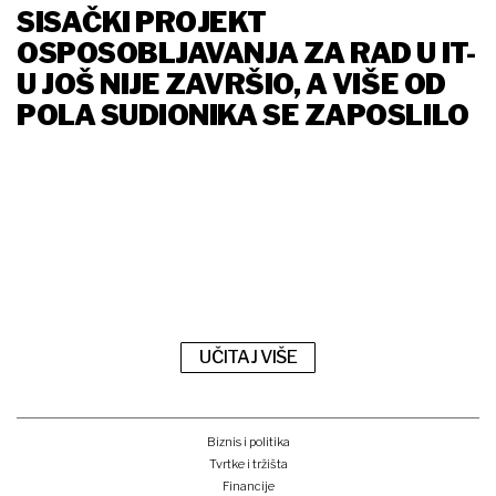
SISAČKI PROJEKT
OSPOSOBLJAVANJA ZA RAD U IT-
U JOŠ NIJE ZAVRŠIO, A VIŠE OD
POLA SUDIONIKA SE ZAPOSLILO
UČITAJ VIŠE
Biznis i politika
Tvrtke i tržišta
Financije