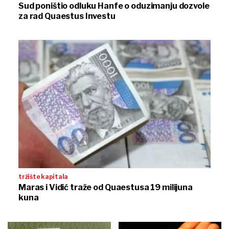
Sud poništio odluku Hanfe o oduzimanju dozvole
za rad Quaestus Investu
tržište kapitala
Maras i Vidić traže od Quaestusa 19 milijuna
kuna