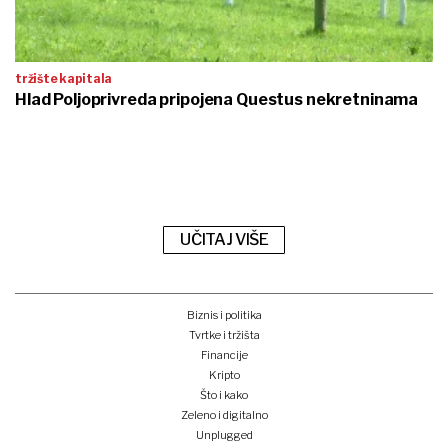
tržište kapitala
Hlad Poljoprivreda pripojena Questus nekretninama
UČITAJ VIŠE
Biznis i politika
Tvrtke i tržišta
Financije
Kripto
Što i kako
Zeleno i digitalno
Unplugged