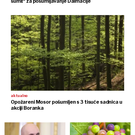
šumi!“ za pošumljavanje Dalmacije
aktualno
Opožareni Mosor pošumljen s 3 tisuće sadnica u
akciji Boranka