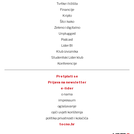
Tvrtke i tržišta
Financije
Kripto
Što i kako
Zeleno i digitalno
Unplugged
Podcast
Lider BI
Klub izvoznika
Studentski Lider klub
Konferencije
Pretplati se
Prijava na newsletter
e-lider
o nama
impressum
oglašavanje
opći uvjeti korištenja
politika privatnosti i kolačića
tocno.hr