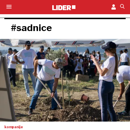
#sadnice
kompanije