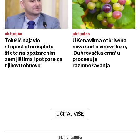
aktualno
aktualno
Tolušić najavio
U Konavlima otkrivena
stopostotnu isplatu
nova sorta vinove loze,
štete na opožarenim
'Dubrovačka crna' u
zemljištima i potpore za
procesu je
njihovu obnovu
razmnožavanja
UČITAJ VIŠE
Biznis i politika