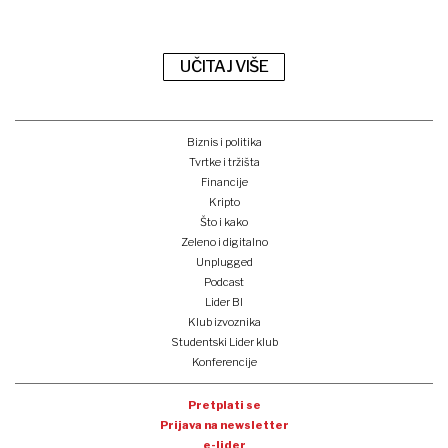
UČITAJ VIŠE
Biznis i politika
Tvrtke i tržišta
Financije
Kripto
Što i kako
Zeleno i digitalno
Unplugged
Podcast
Lider BI
Klub izvoznika
Studentski Lider klub
Konferencije
Pretplati se
Prijava na newsletter
e-lider