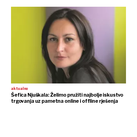
aktualno
Šefica Njuškala: Želimo pružiti najbolje iskustvo
trgovanja uz pametna online i offline rješenja