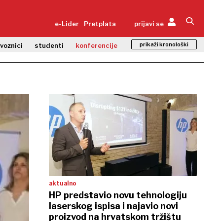
e-Lider
Pretplata
prijavi se
prikaži kronološki
zvoznici
studenti
konferencije
aktualno
HP predstavio novu tehnologiju
laserskog ispisa i najavio novi
proizvod na hrvatskom tržištu