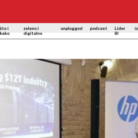
što i
zeleno i
unplugged
podcast
Lider
i
kako
digitalno
BI