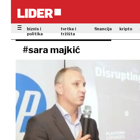
biznis i
tvrtke i
financije
kripto
politika
tržišta
#sara majkić