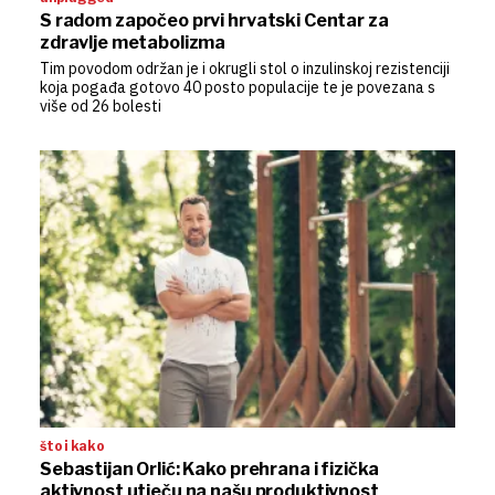
S radom započeo prvi hrvatski Centar za
zdravlje metabolizma
Tim povodom održan je i okrugli stol o inzulinskoj rezistenciji
koja pogađa gotovo 40 posto populacije te je povezana s
više od 26 bolesti
što i kako
Sebastijan Orlić: Kako prehrana i fizička
aktivnost utječu na našu produktivnost