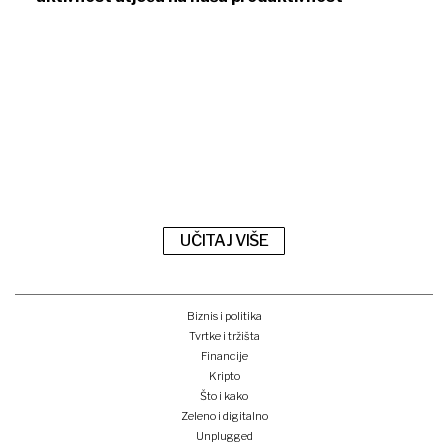
UČITAJ VIŠE
Biznis i politika
Tvrtke i tržišta
Financije
Kripto
Što i kako
Zeleno i digitalno
Unplugged