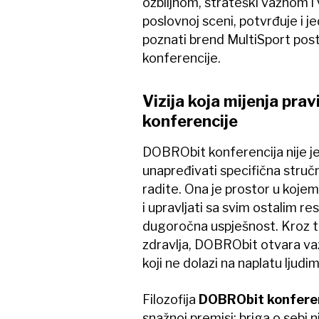
ozbiljnom, strateški važnom i
poslovnoj sceni, potvrđuje i j
poznati brend MultiSport pos
konferencije.
Vizija koja mijenja pravi
konferencije
DOBRObit konferencija nije j
unapređivati specifična stručn
radite. Ona je prostor u kojem 
i upravljati sa svim ostalim re
dugoročna uspješnost. Kroz 
zdravlja, DOBRObit otvara va
koji ne dolazi na naplatu ljudim
Filozofija
DOBRObit konferen
snažnoj premisi: briga o sebi n