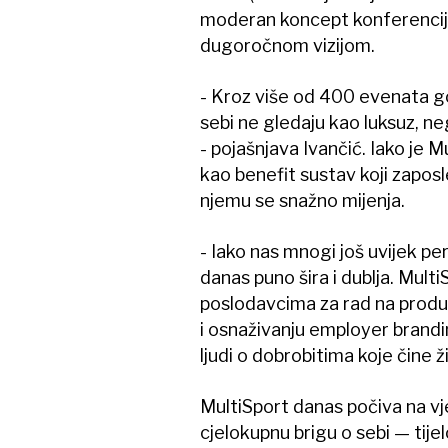
moderan koncept konferencije
dugoročnom vizijom.
- Kroz više od 400 evenata go
sebi ne gledaju kao luksuz, 
- pojašnjava Ivančić. Iako je 
kao benefit sustav koji zaposl
njemu se snažno mijenja.
- Iako nas mnogi još uvijek per
danas puno šira i dublja. Multi
poslodavcima za rad na produk
i osnaživanju employer brandi
ljudi o dobrobitima koje čine ži
MultiSport danas počiva na vje
cjelokupnu brigu o sebi — tijel