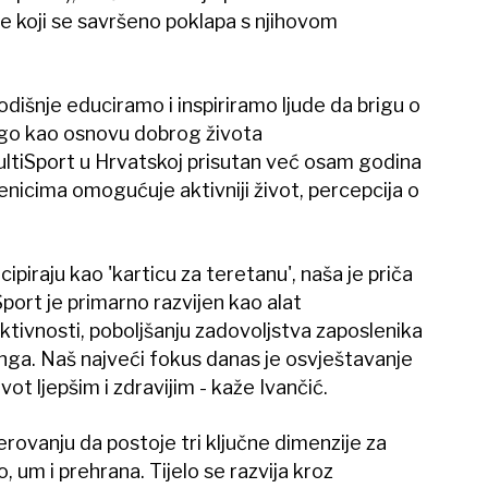
 koji se savršeno poklapa s njihovom
dišnje educiramo i inspiriramo ljude da brigu o
nego kao osnovu dobrog života
MultiSport u Hrvatskoj prisutan već osam godina
enicima omogućuje aktivniji život, percepcija o
cipiraju kao 'karticu za teretanu', naša je priča
Sport je primarno razvijen kao alat
tivnosti, poboljšanju zadovoljstva zaposlenika
nga. Naš najveći fokus danas je osvještavanje
vot ljepšim i zdravijim - kaže Ivančić.
rovanju da postoje tri ključne dimenzije za
o, um i prehrana. Tijelo se razvija kroz