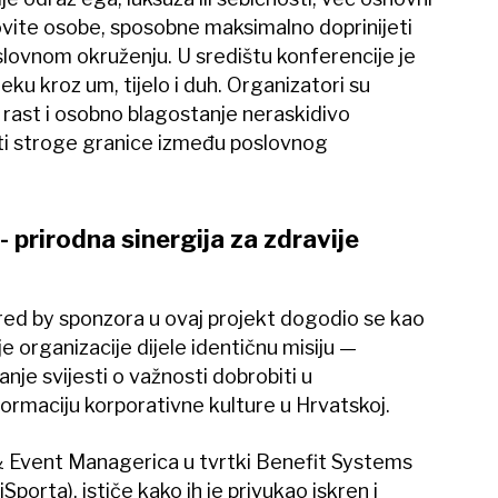
lovite osobe, sposobne maksimalno doprinijeti
 poslovnom okruženju. U središtu konferencije je
vjeku kroz um, tijelo i duh. Organizatori su
 rast i osobno blagostanje neraskidivo
sati stroge granice između poslovnog
 prirodna sinergija za zdravije
ed by sponzora u ovaj projekt dogodio se kao
e organizacije dijele identičnu misiju —
nje svijesti o važnosti dobrobiti u
rmaciju korporativne kulture u Hrvatskoj.
 Event Managerica u tvrtki Benefit Systems
tiSporta), ističe kako ih je privukao iskren i