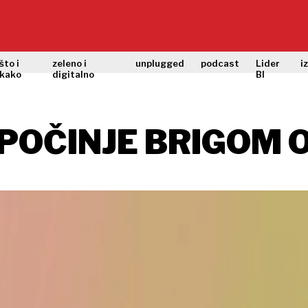
što i
zeleno i
unplugged
podcast
Lider
i
kako
digitalno
BI
POČINJE BRIGOM O