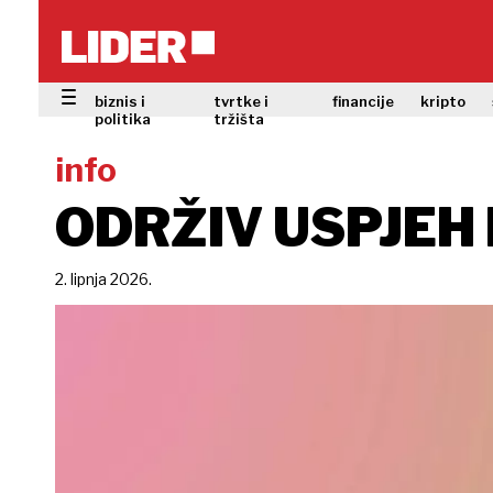
biznis i
tvrtke i
financije
kripto
politika
tržišta
info
ODRŽIV USPJEH 
2. lipnja 2026.