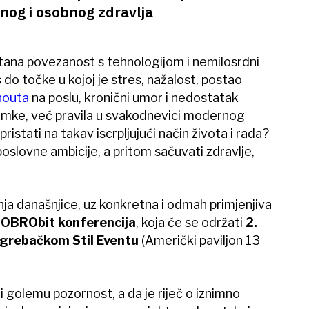
nog i osobnog zdravlja
tana povezanost s tehnologijom i nemilosrdni
 do točke u kojoj je stres, nažalost, postao
nouta
na poslu, kronični umor i nedostatak
nimke, već pravila u svakodnevici modernog
ristati na takav iscrpljujući način života i rada?
poslovne ambicije, a pritom sačuvati zdravlje,
ja današnjice, uz konkretna i odmah primjenjiva
OBRObit konferencija
, koja će se održati
2.
agrebačkom Stil Eventu
(Američki paviljon 13
 golemu pozornost, a da je riječ o iznimno