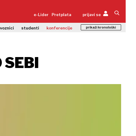
e-Lider
Pretplata
prijavi se
prikaži kronološki
zvoznici
studenti
konferencije
 SEBI