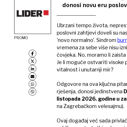
donosi novu eru poslov
Ubrzani tempo života, nepres
poslovni zahtjevi doveli su nas
PROMO
'novo normalno'. Sindrom
bur
vremena za sebe više nisu iz
čovjeka. No, moramo li zaista p
Je li moguće ostvariti visoke 
vitalnost i unutarnji mir?
Odgovore na ova ključna pitan
rješenja, donosi jedinstvena
D
listopada 2026. godine u z
na Zagrebačkom velesajmu).
Ovaj događaj već sada privlači