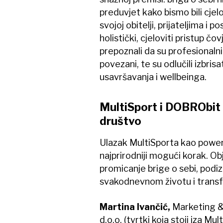
preduvjet kako bismo bili cje
svojoj obitelji, prijateljima i
holistički, cjeloviti pristup čo
prepoznali da su profesionalni
povezani, te su odlučili izbri
usavršavanja i wellbeinga.
MultiSport i DOBRObit -
društvo
Ulazak MultiSporta kao power
najprirodniji mogući korak. Obj
promicanje brige o sebi, podiza
svakodnevnom životu i transfo
Martina Ivančić,
Marketing &
d.o.o. (tvrtki koja stoji iza Mul