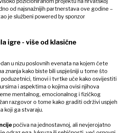
 visoko pozicioniranom projektu na hrvatskoj
edno od najsnažnijih partnerstava ove godine –
tao je službeni powered by sponzor
la igre - više od klasične
edan u nizu poslovnih evenata na kojem ćete
a znanja kako biste bili uspješniji u tome što
poduzetnici, timovi i tvrtke uče kako osvijestiti
sursima i aspektima o kojima ovisi njihova
teme mentalnog, emocionalnog i fizičkog
žan razgovor o tome kako graditi održivi uspjeh
a koji ga stvaraju.
cije
počiva na jednostavnoj, ali nevjerojatno
ije odraz ega, luksuza ili sebičnosti, već osnovni