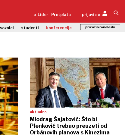
e-Lider
Pretplata
prijavi se
prikaži kronološki
zvoznici
studenti
konferencije
aktualno
Miodrag Šajatović: Što bi
Plenković trebao preuzeti od
Orbánovih planova s Kinezima