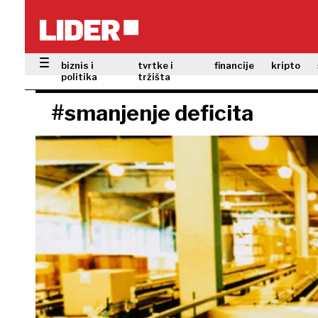
biznis i
tvrtke i
financije
kripto
politika
tržišta
#smanjenje deficita