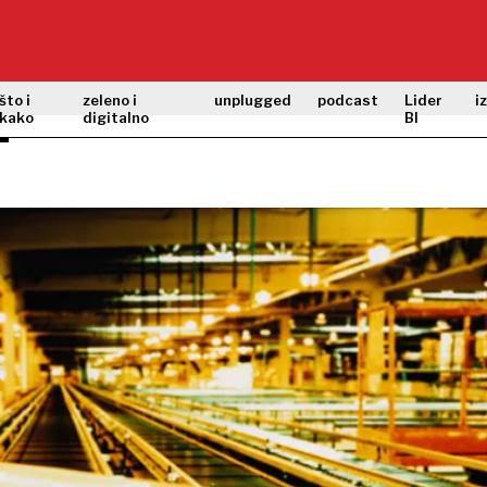
što i
zeleno i
unplugged
podcast
Lider
i
kako
digitalno
BI