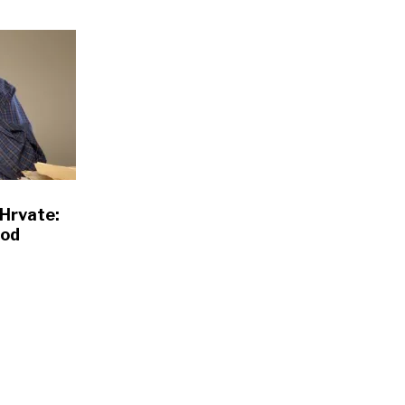
Hrvate:
 od