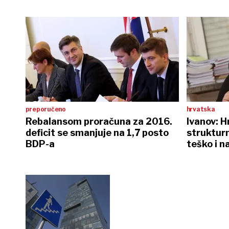
preporučeno
hrvatska
Rebalansom proračuna za 2016.
Ivanov: 
deficit se smanjuje na 1,7 posto
strukturn
BDP-a
teško i na