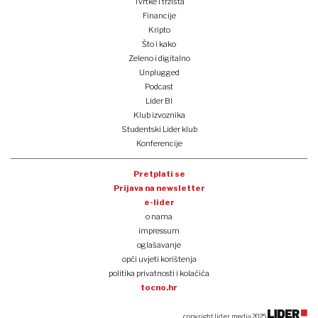
Tvrtke i tržišta
Financije
Kripto
Što i kako
Zeleno i digitalno
Unplugged
Podcast
Lider BI
Klub izvoznika
Studentski Lider klub
Konferencije
Pretplati se
Prijava na newsletter
e-lider
o nama
impressum
oglašavanje
opći uvjeti korištenja
politika privatnosti i kolačića
tocno.hr
copyright lider media 2025.