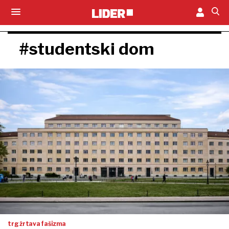
#studentski dom
trg žrtava fašizma