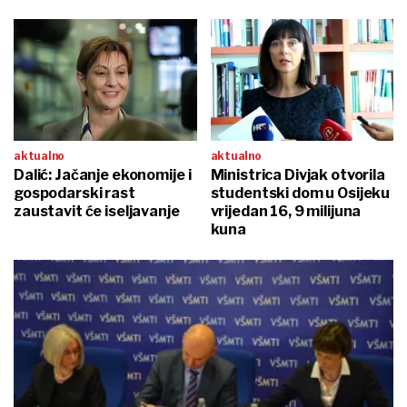
aktualno
aktualno
Dalić: Jačanje ekonomije i
Ministrica Divjak otvorila
gospodarski rast
studentski dom u Osijeku
zaustavit će iseljavanje
vrijedan 16, 9 milijuna
kuna