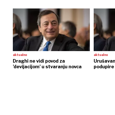
aktualno
aktualno
Draghi ne vidi povod za
Urušavanj
'devijacijom' u stvaranju novca
podupire 