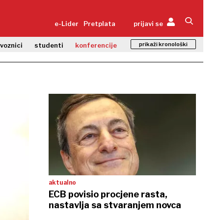
e-Lider
Pretplata
prijavi se
prikaži kronološki
zvoznici
studenti
konferencije
aktualno
ECB povisio procjene rasta,
nastavlja sa stvaranjem novca