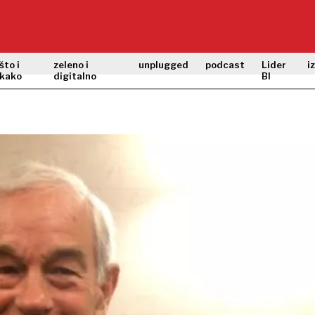
što i
zeleno i
unplugged
podcast
Lider
i
kako
digitalno
BI