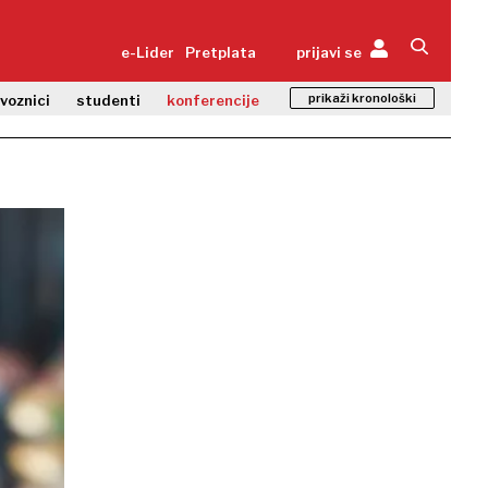
e-Lider
Pretplata
prijavi se
prikaži kronološki
zvoznici
studenti
konferencije