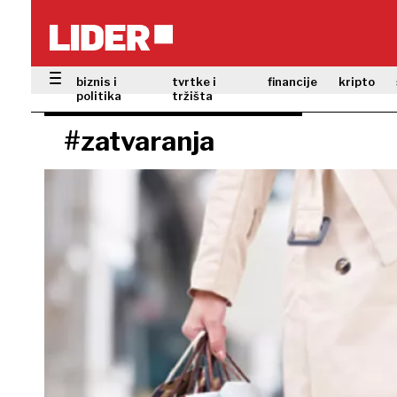
biznis i
tvrtke i
financije
kripto
politika
tržišta
#zatvaranja