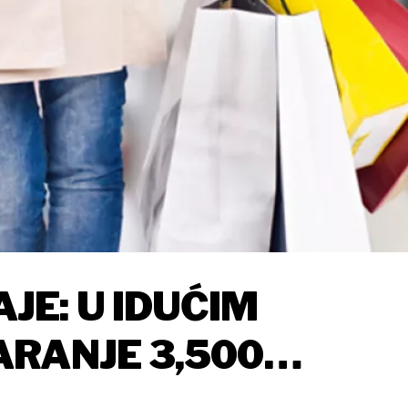
E: U IDUĆIM
RANJE 3,500
U