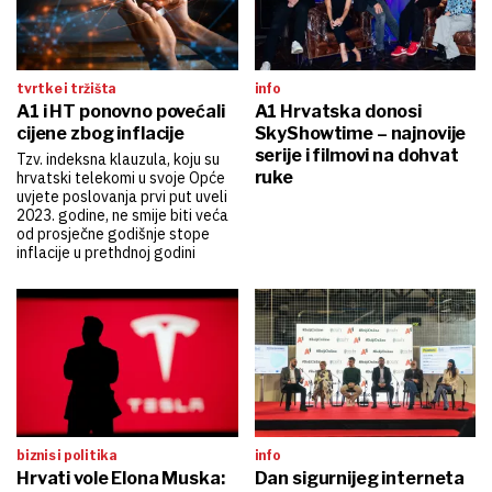
tvrtke i tržišta
info
A1 i HT ponovno povećali
A1 Hrvatska donosi
cijene zbog inflacije
SkyShowtime – najnovije
serije i filmovi na dohvat
Tzv. indeksna klauzula, koju su
ruke
hrvatski telekomi u svoje Opće
uvjete poslovanja prvi put uveli
2023. godine, ne smije biti veća
od prosječne godišnje stope
inflacije u prethdnoj godini
biznis i politika
info
Hrvati vole Elona Muska:
Dan sigurnijeg interneta