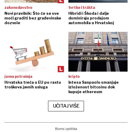
zakonodavstvo
tvrtke i tržišta
Novi pravilnik: Što će se sve
Hibridi i Škoda i dalje
moći graditi bez građevinske
dominiraju prodajom
dozvole
automobila u Hrvatskoj
javna potrošnja
kripto
Hrvatska treća u EU po rastu
Intesa Sanpaolo smanjuje
troškova javnih usluga
izloženost bitcoinu dok
kupuje ethereum
UČITAJ VIŠE
Biznis i politika