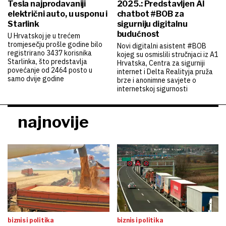
Tesla najprodavaniji
2025.: Predstavljen AI
električni auto, u usponu i
chatbot #BOB za
Starlink
sigurniju digitalnu
budućnost
U Hrvatskoj je u trećem
tromjesečju prošle godine bilo
Novi digitalni asistent #BOB
registrirano 3437 korisnika
kojeg su osmislili stručnjaci iz A1
Starlinka, što predstavlja
Hrvatska, Centra za sigurniji
povećanje od 2464 posto u
internet i Delta Realityja pruža
samo dvije godine
brze i anonimne savjete o
internetskoj sigurnosti
najnovije
biznis i politika
biznis i politika