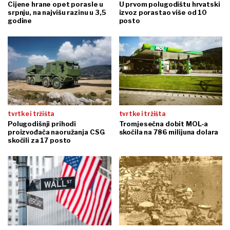
Cijene hrane opet porasle u
U prvom polugodištu hrvatski
srpnju, na najvišu razinu u 3,5
izvoz porastao više od 10
godine
posto
tvrtke i tržišta
tvrtke i tržišta
Polugodišnji prihodi
Tromjesečna dobit MOL-a
proizvođača naoružanja CSG
skočila na 786 milijuna dolara
skočili za 17 posto