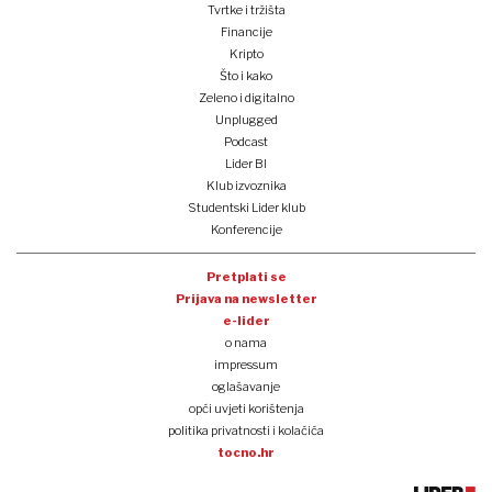
Tvrtke i tržišta
Financije
Kripto
Što i kako
Zeleno i digitalno
Unplugged
Podcast
Lider BI
Klub izvoznika
Studentski Lider klub
Konferencije
Pretplati se
Prijava na newsletter
e-lider
o nama
impressum
oglašavanje
opći uvjeti korištenja
politika privatnosti i kolačića
tocno.hr