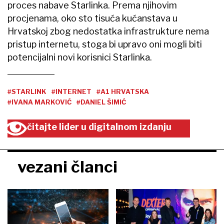
proces nabave Starlinka. Prema njihovim
procjenama, oko sto tisuća kućanstava u
Hrvatskoj zbog nedostatka infrastrukture nema
pristup internetu, stoga bi upravo oni mogli biti
potencijalni novi korisnici Starlinka.
#STARLINK
#INTERNET
#A1 HRVATSKA
#IVANA MARKOVIĆ
#DANIEL ŠIMIĆ
čitajte lider u digitalnom izdanju
vezani članci