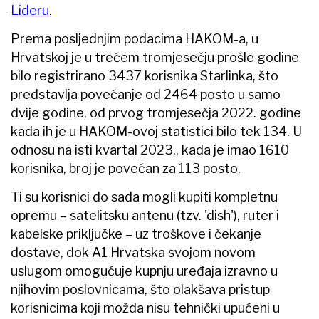
Lideru
.
Prema posljednjim podacima HAKOM-a, u
Hrvatskoj je u trećem tromjesečju prošle godine
bilo registrirano 3437 korisnika Starlinka, što
predstavlja povećanje od 2464 posto u samo
dvije godine, od prvog tromjesečja 2022. godine
kada ih je u HAKOM-ovoj statistici bilo tek 134. U
odnosu na isti kvartal 2023., kada je imao 1610
korisnika, broj je povećan za 113 posto.
Ti su korisnici do sada mogli kupiti kompletnu
opremu – satelitsku antenu (tzv. 'dish'), ruter i
kabelske priključke – uz troškove i čekanje
dostave, dok A1 Hrvatska svojom novom
uslugom omogućuje kupnju uređaja izravno u
njihovim poslovnicama, što olakšava pristup
korisnicima koji možda nisu tehnički upućeni u