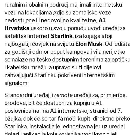
ruralnim i obalnim područjima, imali internetsku
vezu na lokacijama gdje su zemaljske veze
nedostupne ili nedovoljno kvalitetne,
A1
Hrvatska
uskoro u svoju ponudu uvodi uređaj za
satelitski internet
Starlink
, iza kojega stoji
najbogatiji čovjek na svijetu
Elon Musk
. Odredišta
za godišnji odmor poput kampova i vila nerijetko
se nalaze na teško dostupnim terenima za optičku
i kabelsku mrežu, a upravo su ti dijelovi
zahvaljujući Starlinku pokriveni internetskim
signalom.
Standardni uređaji i
remote
uređaji za, primjerice,
brodove, bit će dostupni za kupnju u A1
poslovnicama i na A1 internetskoj stranici od 7.
ožujka, dok će se tarifa moći kupiti direktno preko
Starlinka. Instalacija je jednostavna jer uz uređaj
dolazi i aplikacija koja korisnika vodi kroz cijeli