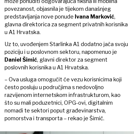
može ponuditi odgovarajuća fiksna ili mobilna
povezanost, objasnila je tijekom današnjeg
predstavljanja nove ponude
Ivana Marković
,
glavna direktorica za segment privatnih korisnika
u A1 Hrvatska.
Uz to, uvođenjem Starlinka A1 dodatno jača svoju
poziciju i u poslovnom sektoru, napomenuo je
Daniel Šimić
, glavni direktor za segment
poslovnih korisnika u A1 Hrvatska.
– Ova usluga omogućit će vezu korisnicima koji
često posluju u područjima s nedovoljno
razvijenom internetskom infrastrukturom, kao
što su mali poduzetnici, OPG-ovi, digitalnim
nomadi te sektori poput građevinarstva,
pomorstva i transporta – rekao je Šimić.