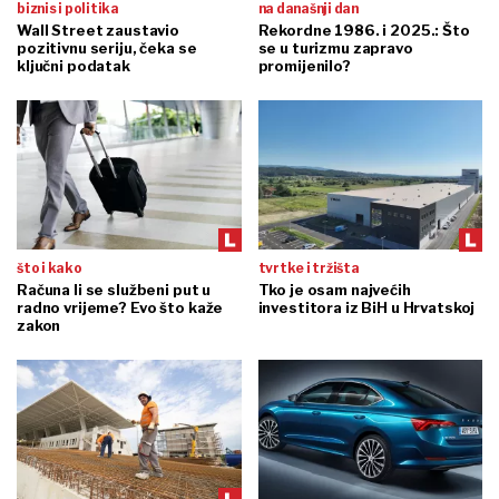
biznis i politika
na današnji dan
Wall Street zaustavio
Rekordne 1986. i 2025.: Što
pozitivnu seriju, čeka se
se u turizmu zapravo
ključni podatak
promijenilo?
što i kako
tvrtke i tržišta
Računa li se službeni put u
Tko je osam najvećih
radno vrijeme? Evo što kaže
investitora iz BiH u Hrvatskoj
zakon