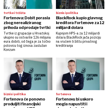
tvrtke i tržišta
biznis i politika
Fortenova: Dobit porasla
BlackRock kupio glavnog
zbog nerealiziranog
kreditora Fortenove za 12
prihoda od prodaje tvrtki
milijardi dolara
Tvrtke iz grupacije u Hrvatskoj
Kupnjom HPS-a za 12 milijardi
ukupno su ostvarile 126 milijuna
dolara BlackRock jača poziciju
eura dobiti, od čega je za točno
na vrućem tržištu privatnog
polovicu tog iznosa zaslužan
kreditiranja
Konzum
biznis i politika
fortenova
Fortenova će ponovno
Fortenovu bi uskoro
produljiti financijski
mogla napustiti i