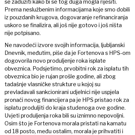
se zadužiti kako bi se tog duga mogla riješiti.
Prema neslužbenim informacijama koje smo dobili
iz pouzdanih krugova, dogovaranje refinanciranja
uskoro se finalizira, ali još nije gotovo i još ništa
nije potpisano.
Ne navodeći izvore svojih informacija, ljubljanski
Dnevnik, međutim, piše da je Fortenova s HPS-om
dogovorila novo produljenje roka isplate
obveznica. Podsjetimo, prvobitni rok za isplatu tih
obveznica bio je rujan prošle godine, ali zbog
tadašnje vlasničke strukture u kojoj su
prevladavali sankcionirani udjelnici nije uspjela
pronaći novog financijera pa je HPS pristao rok za
isplatu produljiti do kraja studenoga ove godine.
Uvjeti produljenja roka bili su iznimno nepovoljni.
Osim što je Fortenova morala pristati na kamatu
od 18 posto, među ostalim, morala je prihvatiti i