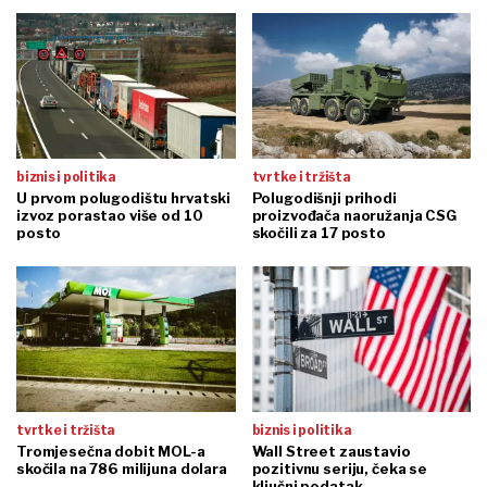
biznis i politika
tvrtke i tržišta
U prvom polugodištu hrvatski
Polugodišnji prihodi
izvoz porastao više od 10
proizvođača naoružanja CSG
posto
skočili za 17 posto
tvrtke i tržišta
biznis i politika
Tromjesečna dobit MOL-a
Wall Street zaustavio
skočila na 786 milijuna dolara
pozitivnu seriju, čeka se
ključni podatak