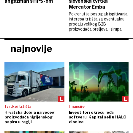
angažman s HPS-om
slovenska tvrtka
Mercator Emba
Pokrenut je postupak ispitivanja
interesa tržišta za eventualnu
prodaju velikog B2B
proizvođača preljeva i sirupa
najnovije
tvrtke i tržišta
financije
Hrvatska dobila najvećeg
Investitori okreću leđa
proizvođača higijenskog
softveru: Kapital seli u HALO
papira u regiji
dionice