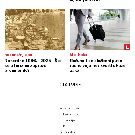
na današnji dan
što i kako
Rekordne 1986. i 2025.: Što
Računa li se službeni put u
se u turizmu zapravo
radno vrijeme? Evo što kaže
promijenilo?
zakon
UČITAJ VIŠE
Biznis i politika
Tvrtke i tržišta
Financije
Kripto
Što i kako