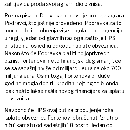
zahtjev da proda svoj agrarni dio biznisa.
Prema pisanju Dnevnika, upravo je prodaja agrara
Podravci, što još nije provedeno (Podravka za to
mora dobiti odobrenja više regulatornih agencija
u regiji), jedan od glavnih razloga zašto je HPS
pristao na još jednu odgodu naplate obveznica.
Nakon što će Podravka platiti poljoprivredni
biznis, Fortenovin neto financijski dug smanjit će
se sa sadašnjih više od milijardu eura na oko 700
milijuna eura. Osim toga, Fortenova bi iduće
godine mogla dobiti i kreditni rejting te bi onda
ipak nešto lakše našla novog financijera za isplatu
obveznica.
Navodno će HPS ovaj put za produljenje roka
isplate obveznica Fortenovi obračunati 'znatno
nižu' kamatu od sadašnjih 18 posto. Jedan od