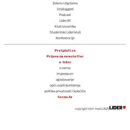
Zeleno i digitalno
Unplugged
Podcast
Lider BI
Klub izvoznika
Studentski Lider klub
Konferencije
Pretplati se
Prijava na newsletter
e-lider
o nama
impressum
oglašavanje
opći uvjeti korištenja
politika privatnosti i kolačića
tocno.hr
copyright lider media 2025.