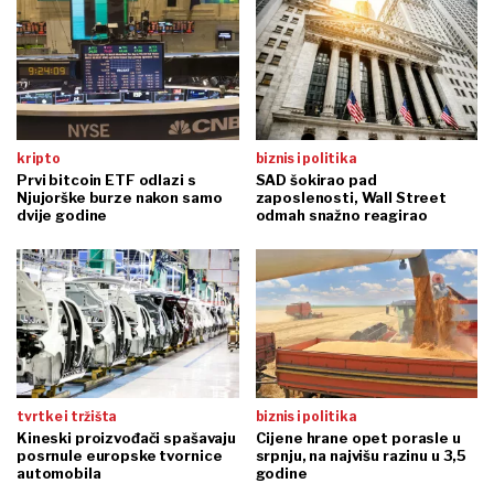
kripto
biznis i politika
Prvi bitcoin ETF odlazi s
SAD šokirao pad
Njujorške burze nakon samo
zaposlenosti, Wall Street
dvije godine
odmah snažno reagirao
tvrtke i tržišta
biznis i politika
Kineski proizvođači spašavaju
Cijene hrane opet porasle u
posrnule europske tvornice
srpnju, na najvišu razinu u 3,5
automobila
godine