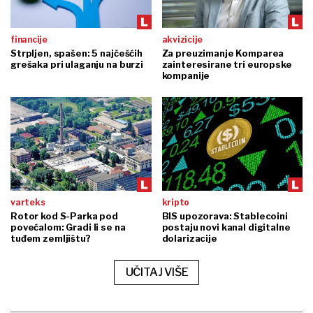
financije
akvizicije
Strpljen, spašen: 5 najčešćih
Za preuzimanje Komparea
grešaka pri ulaganju na burzi
zainteresirane tri europske
kompanije
varteks
kripto
Rotor kod S-Parka pod
BIS upozorava: Stablecoini
povećalom: Gradi li se na
postaju novi kanal digitalne
tuđem zemljištu?
dolarizacije
UČITAJ VIŠE