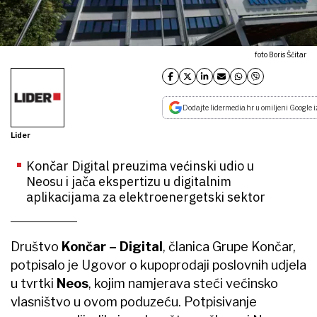
foto Boris Ščitar
Dodajte lidermedia.hr u omiljeni Google i
Lider
Končar Digital preuzima većinski udio u
Neosu i jača ekspertizu u digitalnim
aplikacijama za elektroenergetski sektor
Društvo
Končar – Digital
, članica Grupe Končar,
potpisalo je Ugovor o kupoprodaji poslovnih udjela
u tvrtki
Neos
, kojim namjerava steći većinsko
vlasništvo u ovom poduzeću. Potpisivanje