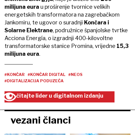
milijuna eura
u proširenje tvornice velikih
energetskih transformatora na zagrebačkom
Jankomiru, te ugovor o suradnji
Končara i
Solarne Elektrane
, podružnice španjolske tvrtke
Acciona Energía, o izgradnji 400-kilovoltne
transformatorske stanice Promina, vrijedne
15,3
milijuna eura
.
#KONČAR
#KONČAR DIGITAL
#NEOS
#DIGITALIZACIJA PODUZEĆA
čitajte lider u digitalnom izdanju
vezani članci