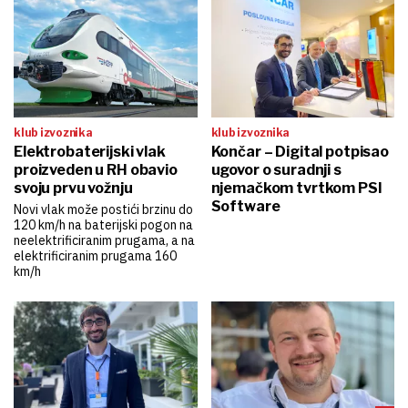
klub izvoznika
klub izvoznika
Elektrobaterijski vlak
Končar – Digital potpisao
proizveden u RH obavio
ugovor o suradnji s
svoju prvu vožnju
njemačkom tvrtkom PSI
Software
Novi vlak može postići brzinu do
120 km/h na baterijski pogon na
neelektrificiranim prugama, a na
elektrificiranim prugama 160
km/h