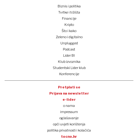
Biznis i politika
Tvrtke i tržišta
Financije
Kripto
Što i kako
Zeleno i digitalno
Unplugged
Podcast
Lider BI
Klub izvoznika
Studentski Lider klub
Konferencije
Pretplati se
Prijava na newsletter
e-lider
o nama
impressum
oglašavanje
opći uvjeti korištenja
politika privatnosti i kolačića
tocno.hr