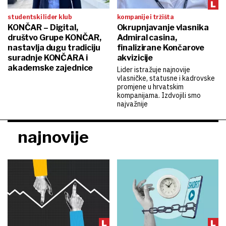
studentski lider klub
kompanije i tržišta
KONČAR – Digital,
Okrupnjavanje vlasnika
društvo Grupe KONČAR,
Admiral casina,
nastavlja dugu tradiciju
finalizirane Končarove
suradnje KONČARA i
akvizicije
akademske zajednice
Lider istražuje najnovije
vlasničke, statusne i kadrovske
promjene u hrvatskim
kompanijama. Izdvojili smo
najvažnije
najnovije