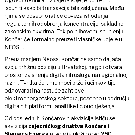
Ugovor definira niz uvjeta koje je potrebno
ispuniti kako bi transakcija bila zaključena. Među
njima se posebno ističe obveza ishođenja
regulatornih odobrenja koncentracije, sukladno
zakonskim okvirima. Tek po njihovom ispunjenju
Končar će formalno preuzeti vlasničke udjele u
NEOS-u.
Preuzimanjem Neosa, Končar ne samo da jača
svoju tržišnu poziciju u Hrvatskoj, nego i otvara
prostor za širenje digitalnih usluga na regionalnoj
razini. Tvrtka će time moći brže i učinkovitije
odgovarati na rastuće zahtjeve
elektroenergetskog sektora, posebno u području
digitalnih platformi, analitike i cloud rješenja.
Od posljednjih Končarovih akvizicija ističu se
akvizicija
zajedničkog društva Končara i
Siemens Energyja
, koje je uložilo oko
260