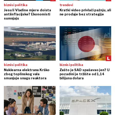
biznis i politika
trendovi
Jesu li Vladine mjere doista
Kratki video privlači pažnju, ali
antiinflacijske? Ekonomisti
ne prodaje bez strategije
sumnjaju
biznis i politika
biznis i politika
Nuklearna elektrana Krško
Zašto je SAD spašavao jen? U
zbog toplinskog vala
pozadini je tržište od 1,14
smanjuje snagu reaktora
bilijuna dolara