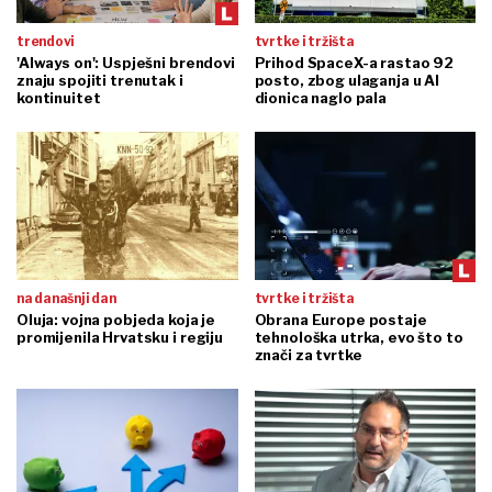
trendovi
tvrtke i tržišta
'Always on': Uspješni brendovi
Prihod SpaceX-a rastao 92
znaju spojiti trenutak i
posto, zbog ulaganja u AI
kontinuitet
dionica naglo pala
na današnji dan
tvrtke i tržišta
Oluja: vojna pobjeda koja je
Obrana Europe postaje
promijenila Hrvatsku i regiju
tehnološka utrka, evo što to
znači za tvrtke