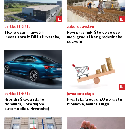
tvrtke i tržišta
zakonodavstvo
Tko je osam najvećih
Novi pravilnik: Što će se sve
investitora iz BiH u Hrvatskoj
moći graditi bez građevinske
dozvole
tvrtke i tržišta
javna potrošnja
Hibridi i Škoda i dalje
Hrvatska treća u EU po rastu
dominiraju prodajom
troškova javnih usluga
automobila u Hrvatskoj