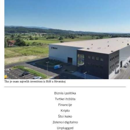
Tko je osam najvećih investitora iz BiH u Hrvatskoj
Biznis i politika
Tvrtke i tržišta
Financije
Kripto
Što i kako
Zeleno i digitalno
Unplugged