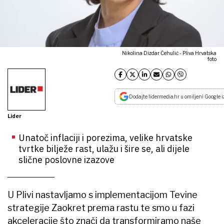
Nikolina Dizdar Čehulić - Pliva Hrvatska
foto
Dodajte lidermedia.hr u omiljeni Google i
Lider
Unatoč inflaciji i porezima, velike hrvatske
tvrtke bilježe rast, ulažu i šire se, ali dijele
slične poslovne izazove
U Plivi nastavljamo s implementacijom Tevine
strategije Zaokret prema rastu te smo u fazi
akceleracije što znači da transformiramo naše