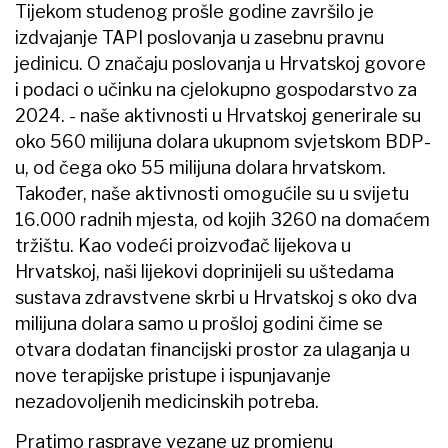
Tijekom studenog prošle godine završilo je
izdvajanje TAPI poslovanja u zasebnu pravnu
jedinicu. O značaju poslovanja u Hrvatskoj govore
i podaci o učinku na cjelokupno gospodarstvo za
2024. - naše aktivnosti u Hrvatskoj generirale su
oko 560 milijuna dolara ukupnom svjetskom BDP-
u, od čega oko 55 milijuna dolara hrvatskom.
Također, naše aktivnosti omogućile su u svijetu
16.000 radnih mjesta, od kojih 3260 na domaćem
tržištu. Kao vodeći proizvođač lijekova u
Hrvatskoj, naši lijekovi doprinijeli su uštedama
sustava zdravstvene skrbi u Hrvatskoj s oko dva
milijuna dolara samo u prošloj godini čime se
otvara dodatan financijski prostor za ulaganja u
nove terapijske pristupe i ispunjavanje
nezadovoljenih medicinskih potreba.
Pratimo rasprave vezane uz promjenu