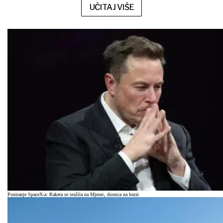
UČITAJ VIŠE
Poniranje SpaceX-a: Raketa se srušila na Mjesec, dionica na burzi