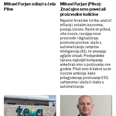
Mihael Furjan odlazi s čela
Mihael Furjan (Pliva):
Plive
Značajno smo povećali
proizvodne količine
Najveće hrvatske tvrtke, unatoč
inflaciji i ostalim izazovima,
posluju izvrsno. Raste im prihod,
više izvoze, razvijaju nove
proizvode i digitaliziraju
poslovne procese, ulažu u
automatizaciju i umjetnu
inteligenciju (AI), te smanjuju
ugljični otisak. Predsjednike
Uprava najboljih kompanija
anketirali smo o poslovanju ove
godine. Pitali smo ih kakve su im
izvozne ambicije, kako
prilagođavaju poslovanje ESG
zahtjevima i ulažu li i kako u
automatizaciju