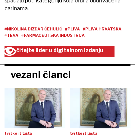
spadaju pod kategoriju koja bi bila obuhvaćena
carinama.
#NIKOLINA DIZDAR ČEHULIĆ
#PLIVA
#PLIVA HRVATSKA
#TEVA
#FARMACEUTSKA INDUSTRIJA
čitajte lider u digitalnom izdanju
vezani članci
tvrtke i tržišta
tvrtke i tržišta