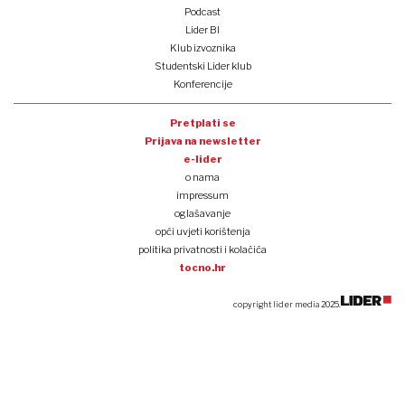
Podcast
Lider BI
Klub izvoznika
Studentski Lider klub
Konferencije
Pretplati se
Prijava na newsletter
e-lider
o nama
impressum
oglašavanje
opći uvjeti korištenja
politika privatnosti i kolačića
tocno.hr
copyright lider media 2025.