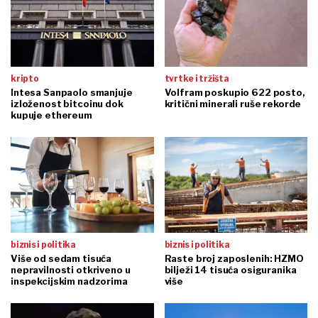
kripto
tvrtke i tržišta
Intesa Sanpaolo smanjuje
Volfram poskupio 622 posto,
izloženost bitcoinu dok
kritični minerali ruše rekorde
kupuje ethereum
biznis i politika
biznis i politika
Više od sedam tisuća
Raste broj zaposlenih: HZMO
nepravilnosti otkriveno u
bilježi 14 tisuća osiguranika
inspekcijskim nadzorima
više