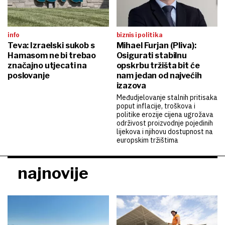
info
biznis i politika
Teva: Izraelski sukob s
Mihael Furjan (Pliva):
Hamasom ne bi trebao
Osigurati stabilnu
značajno utjecati na
opskrbu tržišta bit će
poslovanje
nam jedan od najvećih
izazova
Međudjelovanje stalnih pritisaka
poput inflacije, troškova i
politike erozije cijena ugrožava
održivost proizvodnje pojedinih
lijekova i njihovu dostupnost na
europskim tržištima
najnovije