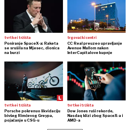
tvrtke i tržišta
trgovački centri
Poniranje SpaceX-a: Raketa
CC Real preuzeo upravljanje
se srušila na Mjesec, dionica
Avenue Mallom nakon
na burzi
InterCapitalove kupnje
tvrtke i tržišta
tvrtke i tržišta
Porsche pokrenuo likvidaciju
Dow Jones ruši rekorde,
bivšeg Rimčevog Greypa,
Nasdaq klizi zbog SpaceX-a i
pojačanje u CSG-u
AMD-a