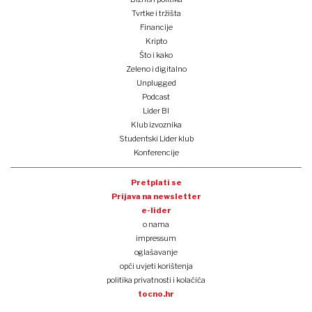
Tvrtke i tržišta
Financije
Kripto
Što i kako
Zeleno i digitalno
Unplugged
Podcast
Lider BI
Klub izvoznika
Studentski Lider klub
Konferencije
Pretplati se
Prijava na newsletter
e-lider
o nama
impressum
oglašavanje
opći uvjeti korištenja
politika privatnosti i kolačića
tocno.hr