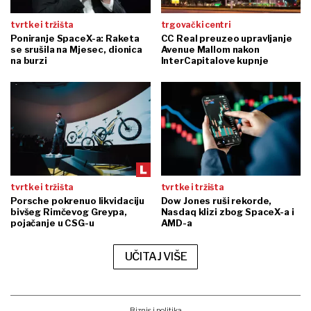
tvrtke i tržišta
trgovački centri
Poniranje SpaceX-a: Raketa
CC Real preuzeo upravljanje
se srušila na Mjesec, dionica
Avenue Mallom nakon
na burzi
InterCapitalove kupnje
tvrtke i tržišta
tvrtke i tržišta
Porsche pokrenuo likvidaciju
Dow Jones ruši rekorde,
bivšeg Rimčevog Greypa,
Nasdaq klizi zbog SpaceX-a i
pojačanje u CSG-u
AMD-a
UČITAJ VIŠE
Biznis i politika