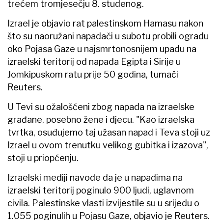
trećem tromjesečju 8. studenog.
Izrael je objavio rat palestinskom Hamasu nakon
što su naoružani napadači u subotu probili ogradu
oko Pojasa Gaze u najsmrtonosnijem upadu na
izraelski teritorij od napada Egipta i Sirije u
Jomkipuskom ratu prije 50 godina, tumači
Reuters.
U Tevi su ožalošćeni zbog napada na izraelske
građane, posebno žene i djecu. "Kao izraelska
tvrtka, osuđujemo taj užasan napad i Teva stoji uz
Izrael u ovom trenutku velikog gubitka i izazova",
stoji u priopćenju.
Izraelski mediji navode da je u napadima na
izraelski teritorij poginulo 900 ljudi, uglavnom
civila. Palestinske vlasti izvijestile su u srijedu o
1.055 poginulih u Pojasu Gaze, objavio je Reuters.