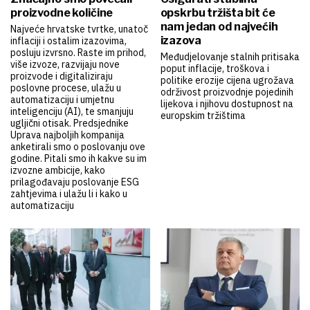
proizvodne količine
opskrbu tržišta bit će
nam jedan od najvećih
Najveće hrvatske tvrtke, unatoč
izazova
inflaciji i ostalim izazovima,
posluju izvrsno. Raste im prihod,
Međudjelovanje stalnih pritisaka
više izvoze, razvijaju nove
poput inflacije, troškova i
proizvode i digitaliziraju
politike erozije cijena ugrožava
poslovne procese, ulažu u
održivost proizvodnje pojedinih
automatizaciju i umjetnu
lijekova i njihovu dostupnost na
inteligenciju (AI), te smanjuju
europskim tržištima
ugljični otisak. Predsjednike
Uprava najboljih kompanija
anketirali smo o poslovanju ove
godine. Pitali smo ih kakve su im
izvozne ambicije, kako
prilagođavaju poslovanje ESG
zahtjevima i ulažu li i kako u
automatizaciju