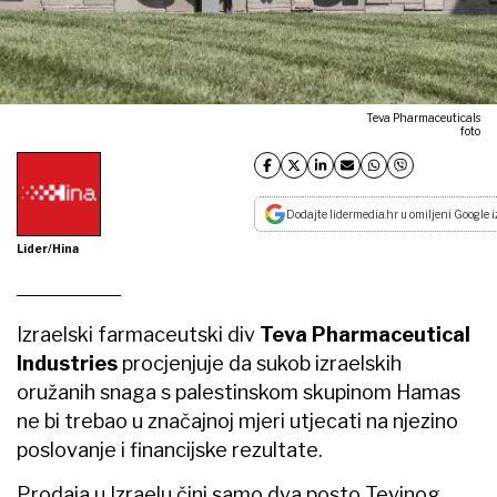
Teva Pharmaceuticals
foto
Dodajte lidermedia.hr u omiljeni Google i
Lider/Hina
Izraelski farmaceutski div
Teva Pharmaceutical
Industries
procjenjuje da sukob izraelskih
oružanih snaga s palestinskom skupinom Hamas
ne bi trebao u značajnoj mjeri utjecati na njezino
poslovanje i financijske rezultate.
Prodaja u Izraelu čini samo dva posto Tevinog