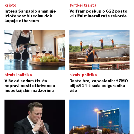
kripto
tvrtke i tržišta
Intesa Sanpaolo smanjuje
Volfram poskupio 622 posto,
izloženost bitcoinu dok
kritični minerali ruše rekorde
kupuje ethereum
biznis i politika
biznis i politika
Više od sedam tisuća
Raste broj zaposlenih: HZMO
nepravilnosti otkriveno u
bilježi 14 tisuća osiguranika
inspekcijskim nadzorima
više