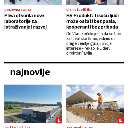
poslovna scena
biznis i politika
Pliva otvorila nove
HS Produkt: Tisuću ljudi
laboratorije za
može ostati bez posla,
istraživanje i razvoj
kooperanti bez prihoda
Od Vlade očekujemo da se bori
za hrvatske firme, vidimo da
druge zemlje guraju svoje
interese - rekao je Lideru
direktor Pavlin
najnovije
tvrtke i tržišta
zakonodavstvo