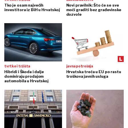
Tko je osam najvećih
Novi pravilnik: Što će se sve
investitora iz BiH u Hrvatskoj
moći graditi bez građevinske
dozvole
tvrtke i tržišta
javna potrošnja
Hibridi i Škoda i dalje
Hrvatska treća u EU po rastu
dominiraju prodajom
troškova javnih usluga
automobila u Hrvatskoj