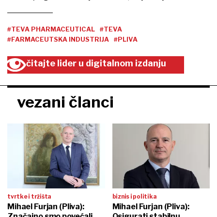
#TEVA PHARMACEUTICAL
#TEVA
#FARMACEUTSKA INDUSTRIJA
#PLIVA
čitajte lider u digitalnom izdanju
vezani članci
tvrtke i tržišta
biznis i politika
Mihael Furjan (Pliva):
Mihael Furjan (Pliva):
Značajno smo povećali
Osigurati stabilnu