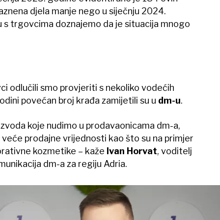
kaznena djela manje nego u siječnju 2024.
 s trgovcima doznajemo da je situacija mnogo
 odlučili smo provjeriti s nekoliko vodećih
odini povećan broj krađa zamijetili su u
dm-u
.
oizvoda koje nudimo u prodavaonicama dm-a,
 veće prodajne vrijednosti kao što su na primjer
korativne kozmetike – kaže
Ivan Horvat
, voditelj
munikacija dm-a za regiju Adria.