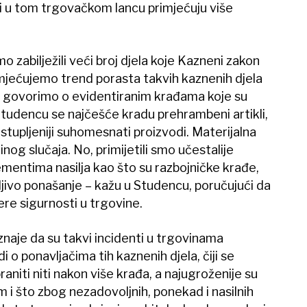
ali u tom trgovačkom lancu primjećuju više
zabilježili veći broj djela koje Kazneni zakon
rimjećujemo trend porasta takvih kaznenih djela
a govorimo o evidentiranim krađama koje su
u Studencu se najčešće kradu prehrambeni artikli,
astupljeniji suhomesnati proizvodi. Materijalna
nog slučaja. No, primijetili smo učestalije
ementima nasilja kao što su razbojničke krađe,
tljivo ponašanje – kažu u Studencu, poručujući da
e sigurnosti u trgovine.
znaje da su takvi incidenti u trgovinama
 o ponavljačima tih kaznenih djela, čiji se
aniti niti nakon više krađa, a najugroženije su
m i što zbog nezadovoljnih, ponekad i nasilnih