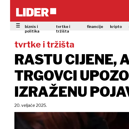
biznis i
tvrtke i
financije
kripto
politika
tržišta
tvrtke i tržišta
RASTU CIJENE, 
TRGOVCI UPOZO
IZRAŽENU POJA
20. veljače 2025.