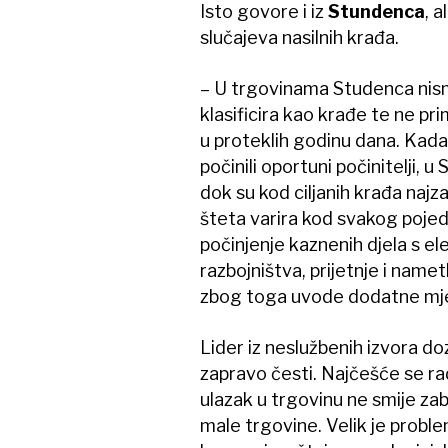
Isto govore i iz
Stundenca
, 
slučajeva nasilnih krađa.
– U trgovinama Studenca nismo 
klasificira kao krađe te ne p
u proteklih godinu dana. Kad
počinili oportuni počinitelji, 
dok su kod ciljanih krađa najz
šteta varira kod svakog pojedi
počinjenje kaznenih djela s el
razbojništva, prijetnje i name
zbog toga uvode dodatne mjer
Lider iz neslužbenih izvora do
zapravo česti. Najčešće se radi
ulazak u trgovinu ne smije zabr
male trgovine. Velik je proble