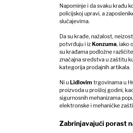
Napominje i da svaku krađu ko
policijskoj upravi, a zaposlen
slučajevima.
Da su krađe, nažalost, neizo
potvrđuju i iz
Konzuma
, iako 
su krađama podložne različite
značajna sredstva u zaštitu ku
kategorija prodajnih artikala.
Ni u
Lidlovim
trgovinama u Hr
proizvoda u prošloj godini, kao
sigurnosnih mehanizama poput 
elektronske i mehaničke zašti
Zabrinjavajući porast n