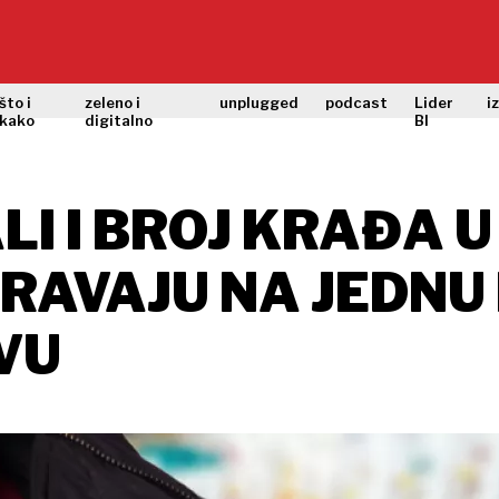
što i
zeleno i
unplugged
podcast
Lider
i
kako
digitalno
BI
ALI I BROJ KRAĐA
RAVAJU NA JEDNU
VU