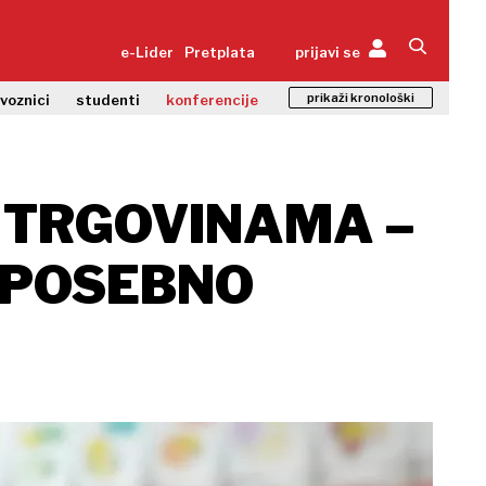
e-Lider
Pretplata
prijavi se
prikaži kronološki
zvoznici
studenti
konferencije
 U TRGOVINAMA –
 POSEBNO