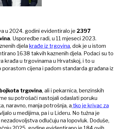
a u 2024. godini evidentiralo je
2397
vina
. Usporedbe radi, u 11 mjeseci 2023.
znenih djela
krađe iz trgovina
, dok je u istom
tirano 1638 takvih kaznenih djela. Podaci su to
va krađa u trgovinama u Hrvatskoj, i to u
 porastom cijena i padom standarda građana iz
bojkota trgovina
, ali i pekarnica, benzinskih
me su potrošači nastojali odaslati poruku
a, naravno, manja potrošnja, a
tko je krivac za
jalo u medijima, pa i u Lideru. No tužna je
g nezadovoljstva odlučuju na lopovluk. Doduše,
čnju 2025. godine evidentirano je 184 ovih