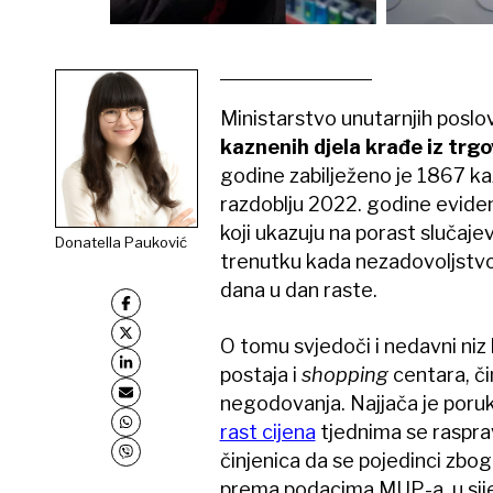
Ministarstvo unutarnjih poslov
kaznenih djela krađe iz trgo
godine zabilježeno je 1867 ka
razdoblju 2022. godine eviden
koji ukazuju na porast slučaje
Donatella Pauković
trenutku kada nezadovoljstvo
dana u dan raste.
O tomu svjedoči i nedavni niz
postaja i
shopping
centara, či
negodovanja. Najjača je poruk
rast cijena
tjednima se raspravl
činjenica da se pojedinci zbo
prema podacima MUP-a, u sije