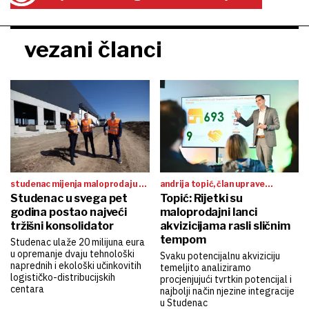
vezani članci
studenac mijenja maloprodaju u
andrija topić, član uprave
hrvatskoj
Studenac u svega pet
studenca za akvizicije i
Topić: Rijetki su
integracije:
godina postao najveći
maloprodajni lanci
tržišni konsolidator
akvizicijama rasli sličnim
tempom
Studenac ulaže 20 milijuna eura
u opremanje dvaju tehnološki
Svaku potencijalnu akviziciju
naprednih i ekološki učinkovitih
temeljito analiziramo
logističko-distribucijskih
procjenjujući tvrtkin potencijal i
centara
najbolji način njezine integracije
u Studenac