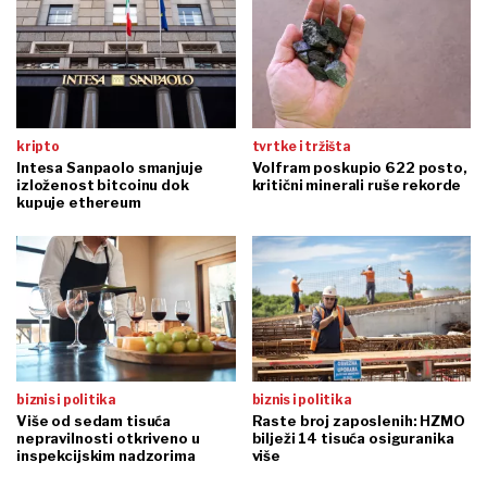
kripto
tvrtke i tržišta
Intesa Sanpaolo smanjuje
Volfram poskupio 622 posto,
izloženost bitcoinu dok
kritični minerali ruše rekorde
kupuje ethereum
biznis i politika
biznis i politika
Više od sedam tisuća
Raste broj zaposlenih: HZMO
nepravilnosti otkriveno u
bilježi 14 tisuća osiguranika
inspekcijskim nadzorima
više