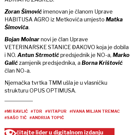
Zoran Šimović
imenovan je članom Uprave
HABITUSA AGRO iz Metkovića umjesto
Matka
Šimovića
.
Bojan Molnar
novi je član Uprave
VETERINARSKE STANICE ĐAKOVO koja je dobila
i NO.
Antun Strmotić
predsjednik je NO-a,
Marko
Galić
zamjenik predsjednika, a
Borna Krištović
član NO-a.
Njemačka tvrtka TMM ušla je u vlasničku
strukturu OPUS OPTIMUSA.
#MI RAVLIĆ
#TDR
#VITAPUR
#IVANA MILJAN TREMAC
#SAŠO TIČ
#ANDRIJA TOPIĆ
čitajte lider u digitalnom izdanju