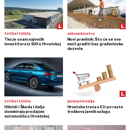
tvrtke i tržišta
zakonodavstvo
Tko je osam najvećih
Novi pravilnik: Što će se sve
investitora iz BiH u Hrvatskoj
moći graditi bez građevinske
dozvole
tvrtke i tržišta
javna potrošnja
Hibridi i Škoda i dalje
Hrvatska treća u EU po rastu
dominiraju prodajom
troškova javnih usluga
automobila u Hrvatskoj