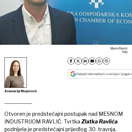
Mario Ravlić
foto
Dodajte lidermedia.hr u omiljeni Google i
Anamarija Mujanović
Otvoren je predstečajni postupak nad MESNOM
INDUSTRIJOM RAVLIĆ. Tvrtka
Zlatka Ravlića
podnijela je predstečajni prijedlog 30. travnja,