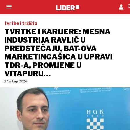
tvrtke i tržišta
TVRTKE I KARIJERE: MESNA
INDUSTRIJA RAVLIĆ U
PREDSTEČAJU, BAT-OVA
MARKETINGAŠICA U UPRAVI
TDR-A, PROMJENE U
VITAPURU…
27. svibnja 2024.