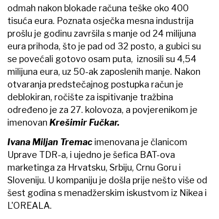
odmah nakon blokade računa teške oko 400
tisuća eura. Poznata osječka mesna industrija
prošlu je godinu završila s manje od 24 milijuna
eura prihoda, što je pad od 32 posto, a gubici su
se povećali gotovo osam puta, iznosili su 4,54
milijuna eura, uz 50-ak zaposlenih manje. Nakon
otvaranja predstečajnog postupka račun je
deblokiran, ročište za ispitivanje tražbina
određeno je za 27. kolovoza, a povjerenikom je
imenovan
Krešimir Fučkar.
Ivana Miljan Tremac
imenovana je članicom
Uprave TDR-a, i ujedno je šefica BAT-ova
marketinga za Hrvatsku, Srbiju, Crnu Goru i
Sloveniju. U kompaniju je došla prije nešto više od
šest godina s menadžerskim iskustvom iz Nikea i
L'OREALA.