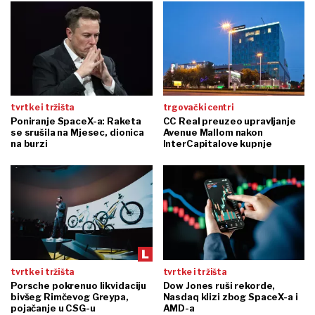
tvrtke i tržišta
trgovački centri
Poniranje SpaceX-a: Raketa
CC Real preuzeo upravljanje
se srušila na Mjesec, dionica
Avenue Mallom nakon
na burzi
InterCapitalove kupnje
tvrtke i tržišta
tvrtke i tržišta
Porsche pokrenuo likvidaciju
Dow Jones ruši rekorde,
bivšeg Rimčevog Greypa,
Nasdaq klizi zbog SpaceX-a i
pojačanje u CSG-u
AMD-a