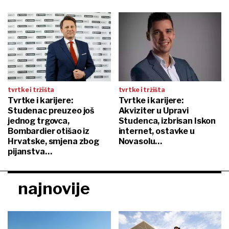
tvrtke i tržišta
tvrtke i tržišta
Tvrtke i karijere:
Tvrtke i karijere:
Studenac preuzeo još
Akviziter u Upravi
jednog trgovca,
Studenca, izbrisan Iskon
Bombardier otišao iz
internet, ostavke u
Hrvatske, smjena zbog
Novasolu…
pijanstva…
najnovije