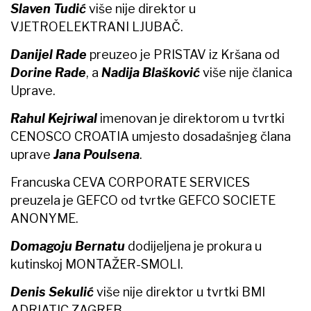
Slaven Tudić
više nije direktor u
VJETROELEKTRANI LJUBAČ.
Danijel Rade
preuzeo je PRISTAV iz Kršana od
Dorine Rade
, a
Nadija Blašković
više nije članica
Uprave.
Rahul Kejriwal
imenovan je direktorom u tvrtki
CENOSCO CROATIA umjesto dosadašnjeg člana
uprave
Jana Poulsena
.
Francuska CEVA CORPORATE SERVICES
preuzela je GEFCO od tvrtke GEFCO SOCIETE
ANONYME.
Domagoju Bernatu
dodijeljena je prokura u
kutinskoj MONTAŽER-SMOLI.
Denis Sekulić
više nije direktor u tvrtki BMI
ADRIATIC ZAGREB.