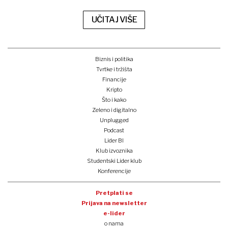
UČITAJ VIŠE
Biznis i politika
Tvrtke i tržišta
Financije
Kripto
Što i kako
Zeleno i digitalno
Unplugged
Podcast
Lider BI
Klub izvoznika
Studentski Lider klub
Konferencije
Pretplati se
Prijava na newsletter
e-lider
o nama