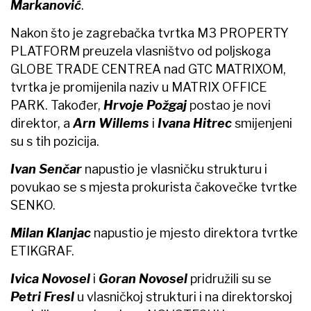
Markanović
.
Nakon što je zagrebačka tvrtka M3 PROPERTY
PLATFORM preuzela vlasništvo od poljskoga
GLOBE TRADE CENTREA nad GTC MATRIXOM,
tvrtka je promijenila naziv u MATRIX OFFICE
PARK. Također,
Hrvoje Požgaj
postao je novi
direktor, a
Arn Willems
i
Ivana Hitrec
smijenjeni
su s tih pozicija.
Ivan Senčar
napustio je vlasničku strukturu i
povukao se s mjesta prokurista čakovečke tvrtke
SENKO.
Milan Klanjac
napustio je mjesto direktora tvrtke
ETIKGRAF.
Ivica Novosel
i
Goran Novosel
pridružili su se
Petri Fresl
u vlasničkoj strukturi i na direktorskoj