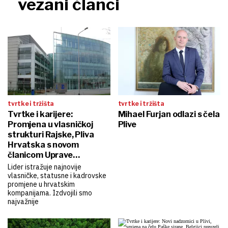
vezani članci
tvrtke i tržišta
tvrtke i tržišta
Tvrtke i karijere:
Mihael Furjan odlazi s čela
Promjena u vlasničkoj
Plive
strukturi Rajske, Pliva
Hrvatska s novom
članicom Uprave…
Lider istražuje najnovije
vlasničke, statusne i kadrovske
promjene u hrvatskim
kompanijama. Izdvojili smo
najvažnije