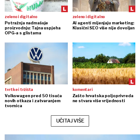
zeleno i digitalno
zeleno i digitalno
Potražnja nadmašuje
AI agenti mijenjaju marketing:
proizvodnju: Tajna uspjeha
Klasični SEO više nije dovoljan
OPG-a s glistama
tvrtke i tržišta
komentari
Volkswagen pred 50 tisuća
Zašto hrvatska poljoprivreda
novih otkaza i zatvaranjem
ne stvara više vrijednosti
tvornica
UČITAJ VIŠE