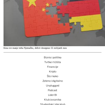
Kina sve manje treba Njemačku, deficit dosegnuo 55 milijardi eura
Biznis i politika
Tvrtke i tržišta
Financije
Kripto
Što i kako
Zeleno i digitalno
Unplugged
Podcast
Lider BI
Klub izvoznika
Studentski Lider klub