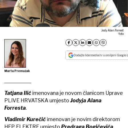
Jody Alan Forrest
foto
Dodajte lidermedia.hr u omiljeni Google i
Marta Premužak
Tatjana Ilić
imenovana je novom članicom Uprave
PLIVE HRVATSKA umjesto
Jodyja Alana
Forresta
.
Vladimir Kurečić
imenovan je novim direktorom
HEP ELEKTRE umjesto
Predraga Bogičevića
.