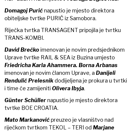
Domagoj Purić
napustio je mjesto direktora
obiteljske tvrtke PURIĆ iz Samobora.
Riječka tvrtka TRANSAGENT pripojila je tvrtku
TRANS-KOMBI.
David Brečko
imenovan je novim predsjednikom
Uprave tvrtke RAIL & SEA iz Buzina umjesto
Friedricha Karla Ahammera. Borna Arbanas
imenovan je novim članom Uprave, a
Danijeli
Rendulić Prelesnik
dodijeljena je prokura u tvrtki
i time će zamijeniti
Olivera Ibyja
.
Günter Schüller
napustio je mjesto direktora
tvrtke BOE CROATIA.
Mato Markanović
preuzeo je vlasništvo nad
riječkom tvrtkom TEKOL – TERI od
Marjane