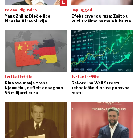
zeleno i digitalno
unplugged
Yang Zhilin: Dječje lice
Efekt crvenog ruža: Zašto u
kineske AI revolucije
krizi trošimo na male luksuze
tvrtke i tržišta
tvrtke i tržišta
Kina sve manje treba
Rekordi na Wall Streetu,
Njemačku, deficit dosegnuo
tehnološke dionice ponovno
55 milijardi eura
rastu