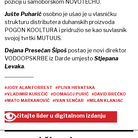
poziciji u samoborskom NOVOTECHU.
Jušte Puharić
osobno je ušao je u vlasničku
strukturu distributera duhanskih proizvoda
POGON KOOLTURA i pridružio se kao suvlasnik
svojoj tvrtki MUTUUS.
Dejana Presečan Šipoš
postao je novi direktor
VODOOPSKRBE iz Darde umjesto
Stjepana
Levaka
.
#JODY ALAN FORREST
#PLIVA HRVATSKA
#VLADIMIR KUREČIĆ
#DOMAGOJ PURIĆ
#DAVID BREČKO
#MATO MARKANOVIĆ
#IVAN SENČAR
#MILAN KLANJAC
čitajte lider u digitalnom izdanju