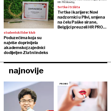
tvrtke i tržišta
Tvrtke i karijere: Novi
nadzornici u Plivi, smjena
na čelu Paške sirane,
Belgijci preuzeli HR PRO…
studentski lider klub
Poduzećima koja su
najviše doprinijela
akademskoj zajednici
dodijeljen Zlatni indeks
najnovije