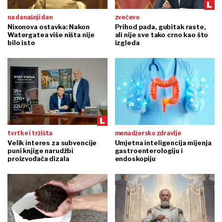
na današnji dan
zvečevo
Nixonova ostavka: Nakon
Prihod pada, gubitak raste,
Watergatea više ništa nije
ali nije sve tako crno kao što
bilo isto
izgleda
tvrtke i tržišta
menadžersko zdravlje
Velik interes za subvencije
Umjetna inteligencija mijenja
puni knjige narudžbi
gastroenterologiju i
proizvođača dizala
endoskopiju