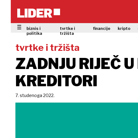
biznis i
tvrtke i
financije
kripto
politika
tržišta
tvrtke i tržišta
ZADNJU RIJEČ U
KREDITORI
7. studenoga 2022.