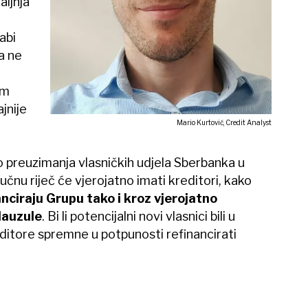
aljnja
abi
a ne
im
jnije
Mario Kurtović, Credit Analyst
o preuzimanja vlasničkih udjela Sberbanka u
učnu riječ će vjerojatno imati kreditori, kako
nciraju Grupu tako i kroz vjerojatno
lauzule
. Bi li potencijalni novi vlasnici bili u
itore spremne u potpunosti refinancirati