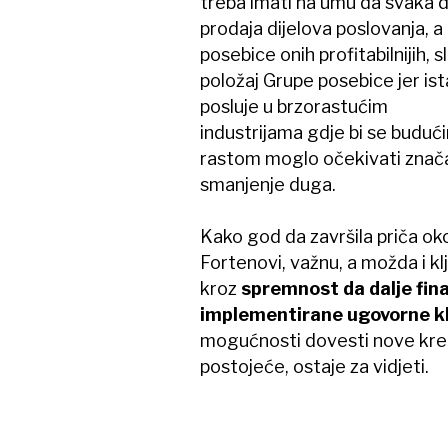
treba imati na umu da svaka d
prodaja dijelova poslovanja, a
posebice onih profitabilnijih, sl
položaj Grupe posebice jer ist
posluje u brzorastućim
industrijama gdje bi se buduć
rastom moglo očekivati znača
smanjenje duga.
Kako god da završila priča ok
Fortenovi, važnu, a možda i klj
kroz
spremnost da dalje fina
implementirane ugovorne k
mogućnosti dovesti nove kred
postojeće, ostaje za vidjeti.