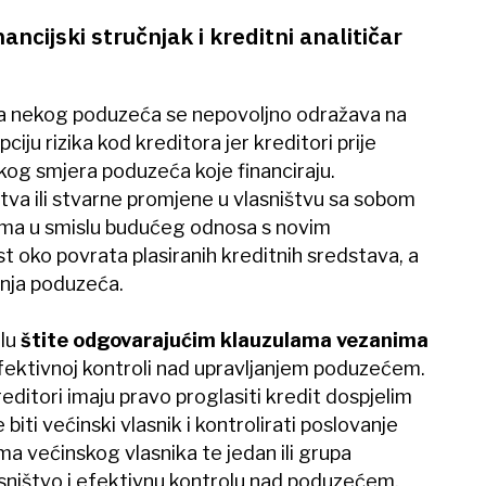
nancijski stručnjak i kreditni analitičar
ra nekog poduzeća se nepovoljno odražava na
ciju rizika kod kreditora jer kreditori prije
kog smjera poduzeća koje financiraju.
štva ili stvarne promjene u vlasništvu sa sobom
ima u smislu budućeg odnosa s novim
st oko povrata plasiranih kreditnih sredstava, a
anja poduzeća.
lu
štite odgovarajućim klauzulama vezanima
fektivnoj kontroli nad upravljanjem poduzećem.
reditori imaju pravo proglasiti kredit dospjelim
biti većinski vlasnik i kontrolirati poslovanje
ma većinskog vlasnika te jedan ili grupa
ništvo i efektivnu kontrolu nad poduzećem.