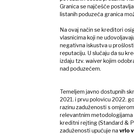
Granica se najčešće postavlja
listanih poduzeća granica može 
Na ovaj način se kreditori osi
vlasnicima koji ne udovoljava
negativna iskustva u prošlosti.
reputaciju. U slučaju da su kr
izdaju tzv.
waiver
kojim odobra
nad poduzećem.
Temeljem javno dostupnih skra
2021. i prvu polovicu 2022. go
razinu zaduženosti s omjero
relevantnim metodologijama v
kreditni rejting (Standard & P
zaduženosti upućuje na
vrlo v