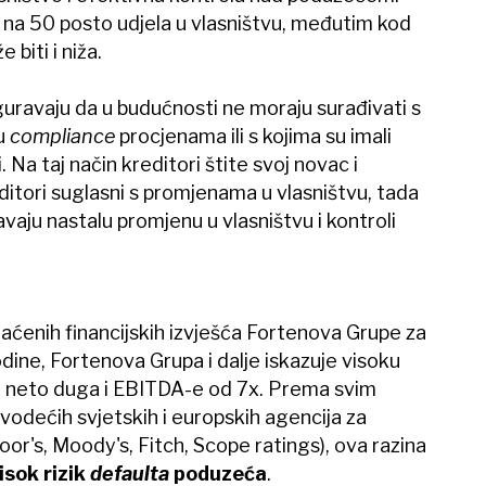
 na 50 posto udjela u vlasništvu, međutim kod
biti i niža.
guravaju da u budućnosti ne moraju surađivati s
ju
compliance
procjenama ili s kojima su imali
 Na taj način kreditori štite svoj novac i
editori suglasni s promjenama u vlasništvu, tada
vaju nastalu promjenu u vlasništvu i kontroli
ćenih financijskih izvješća Fortenova Grupe za
dine, Fortenova Grupa i dalje iskazuje visoku
m neto duga i EBITDA-e od 7x. Prema svim
odećih svjetskih i europskih agencija za
oor's, Moody's, Fitch, Scope ratings), ova razina
isok rizik
defaulta
poduzeća
.