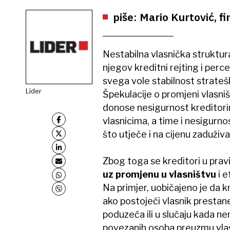
piše: Mario Kurtović, fi
Nestabilna vlasnička struktu
njegov kreditni rejting i percep
svega vole stabilnost strateš
Lider
Špekulacije o promjeni vlasni
donose nesigurnost kreditor
vlasnicima, a time i nesigurno
što utječe i na cijenu zaduživ
Zbog toga se kreditori u pravi
uz promjenu u vlasništvu
i e
Na primjer, uobičajeno je da k
ako postojeći vlasnik prestane 
poduzeća ili u slučaju kada ne
povezanih osoba preuzmu vlas