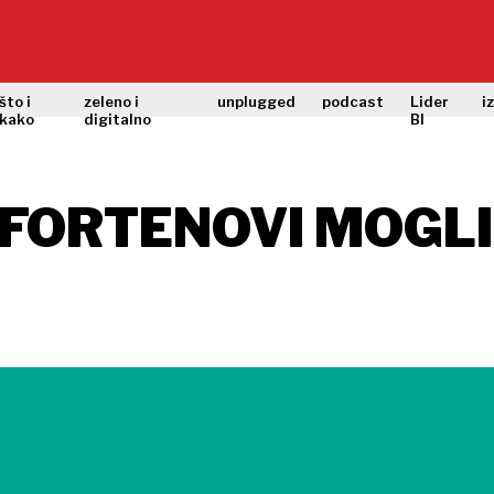
što i
zeleno i
unplugged
podcast
Lider
i
kako
digitalno
BI
 FORTENOVI MOGLI 