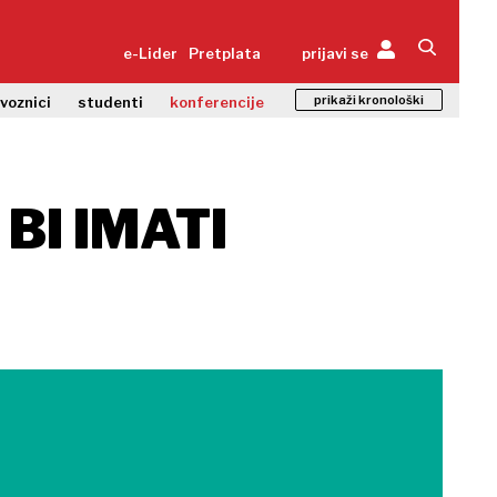
e-Lider
Pretplata
prijavi se
prikaži kronološki
zvoznici
studenti
konferencije
BI IMATI