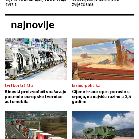
izvršiti
zvijezdama
najnovije
tvrtke i tržišta
biznis i politika
Kineski proizvođači spašavaju
Cijene hrane opet porasle u
posrnule europske tvornice
srpnju, na najvišu razinu u 3,5
automobila
godine