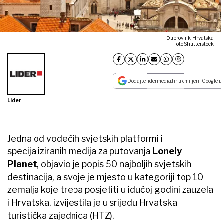
Dubrovnik, Hrvatska
foto Shutterstock
Dodajte lidermedia.hr u omiljeni Google i
Lider
Jedna od vodećih svjetskih platformi i
specijaliziranih medija za putovanja
Lonely
Planet
, objavio je popis 50 najboljih svjetskih
destinacija, a svoje je mjesto u kategoriji top 10
zemalja koje treba posjetiti u idućoj godini zauzela
i Hrvatska, izvijestila je u srijedu Hrvatska
turistička zajednica (HTZ).