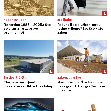
na današnji dan
što i kako
Rekordne 1986. i 2025.: Što
Računa li se službeni put u
se u turizmu zapravo
radno vrijeme? Evo što kaže
promijenilo?
zakon
tvrtke i tržišta
zakonodavstvo
Tko je osam najvećih
Novi pravilnik: Što će se sve
investitora iz BiH u Hrvatskoj
moći graditi bez građevinske
dozvole