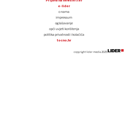
Prijava na newsletter
e-lider
o nama
impressum
oglašavanje
opći uvjeti korištenja
politika privatnosti i kolačića
tocno.hr
copyright lider media 2025.