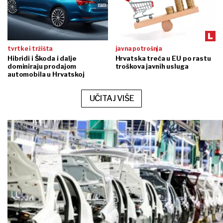
tvrtke i tržišta
javna potrošnja
Hibridi i Škoda i dalje
Hrvatska treća u EU po rastu
dominiraju prodajom
troškova javnih usluga
automobila u Hrvatskoj
UČITAJ VIŠE