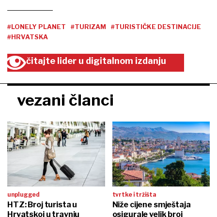
#LONELY PLANET
#TURIZAM
#TURISTIČKE DESTINACIJE
#HRVATSKA
čitajte lider u digitalnom izdanju
vezani članci
unplugged
tvrtke i tržišta
HTZ: Broj turista u
Niže cijene smještaja
Hrvatskoj u travnju
osigurale velik broj