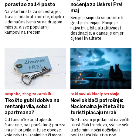
porastao za 14 posto
noćenja za Uskrs i Prvi
maj
Najviše turista za smještaj je u
travnju odabralo hotele, objekti
Sve je jasnije da se prioriteti
u domaćinstvima su na drugom
gostiju mijenjaju. Ranije je
mjestu, a sve popularniji
najvažnija bila atraktivnost
kampovi na trećem
destinacije, a danas je omjer
cijene i kvalitete
nespokoj zbog zakonskih
neki novi okidači potrošnje
promjena
Tko što gubi i dobiva na
Novi okidači potrošnje:
rentanju vila, soba i
Nacionalna je šteta što
apartmana?
turisti plaćaju mrak
Od turističke pristojbe do
Nokturizam je jedan od najvećih
članarine, pa i paušalnog poreza
turističkih trendova, sve se više
i raznih pravila, nižu se obveze
traže mirni noćni doživljaji i
koje privatni iznajmljivači moraju
opuštajuća iskustva pod