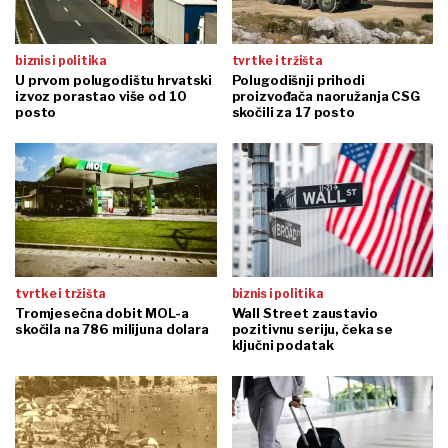
biznis i politika
tvrtke i tržišta
U prvom polugodištu hrvatski
Polugodišnji prihodi
izvoz porastao više od 10
proizvođača naoružanja CSG
posto
skočili za 17 posto
tvrtke i tržišta
biznis i politika
Tromjesečna dobit MOL-a
Wall Street zaustavio
skočila na 786 milijuna dolara
pozitivnu seriju, čeka se
ključni podatak