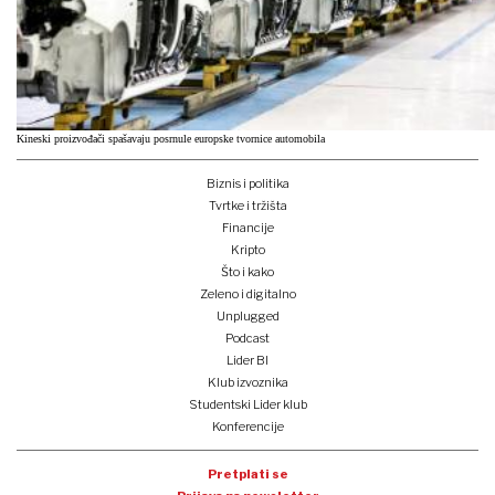
Kineski proizvođači spašavaju posrnule europske tvornice automobila
Biznis i politika
Tvrtke i tržišta
Financije
Kripto
Što i kako
Zeleno i digitalno
Unplugged
Podcast
Lider BI
Klub izvoznika
Studentski Lider klub
Konferencije
Pretplati se