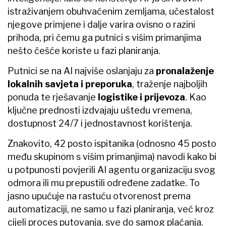
istraživanjem obuhvaćenim zemljama, učestalost
njegove primjene i dalje varira ovisno o razini
prihoda, pri čemu ga putnici s višim primanjima
nešto češće koriste u fazi planiranja.
Putnici se na AI najviše oslanjaju za
pronalaženje
lokalnih savjeta i preporuka
, traženje najboljih
ponuda te rješavanje
logistike i prijevoza
. Kao
ključne prednosti izdvajaju uštedu vremena,
dostupnost 24/7 i jednostavnost korištenja.
Znakovito, 42 posto ispitanika (odnosno 45 posto
među skupinom s višim primanjima) navodi kako bi
u potpunosti povjerili AI agentu organizaciju svog
odmora ili mu prepustili određene zadatke. To
jasno upućuje na rastuću otvorenost prema
automatizaciji, ne samo u fazi planiranja, već kroz
cijeli proces putovanja, sve do samog plaćanja.