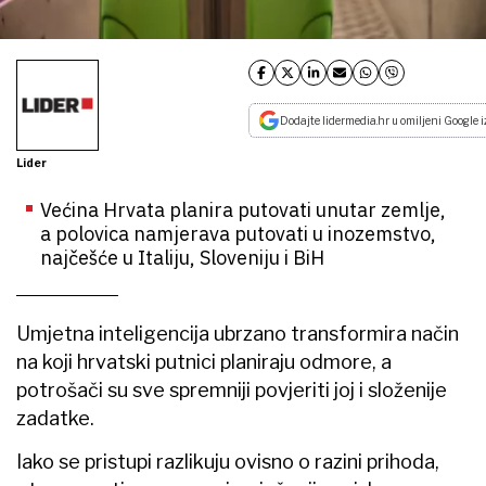
Dodajte lidermedia.hr u omiljeni Google i
Lider
Većina Hrvata planira putovati unutar zemlje,
a polovica namjerava putovati u inozemstvo,
najčešće u Italiju, Sloveniju i BiH
Umjetna inteligencija ubrzano transformira način
na koji hrvatski putnici planiraju odmore, a
potrošači su sve spremniji povjeriti joj i složenije
zadatke.
Iako se pristupi razlikuju ovisno o razini prihoda,