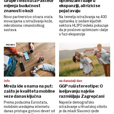
Grupe i Instituta Pasteur
optimizam i dalje u
mijenja budućnost
ekspanziji, ali rizici se
znanosti o koži
pojačavaju
Novo partnerstvo otvara vrata
Na temelju istraživanja na 400
inovacijama u istraživanju kože,
ispitanika iz sedam ključnih
mikrobioma i imunološkog
sektora HLIPO indeks pokazuje
sustava
da je poslovni optimizam i dalje
u fazi ekspanzije
info
na današnji dan
Mreža ide s nama na put:
GGP ruši stereotipe: O
zašto je kvaliteta mobilne
iseljavanju najviše
veze danas ključna
razmišljaju Zagrepčani
Prema podacima Eurostata,
Najveće demografsko
mobilnim uređajima internetu
istraživanje u Hrvatskoj otkrilo
danas pristupa gotovo devet od
je da mladi Slavonci rjeđe