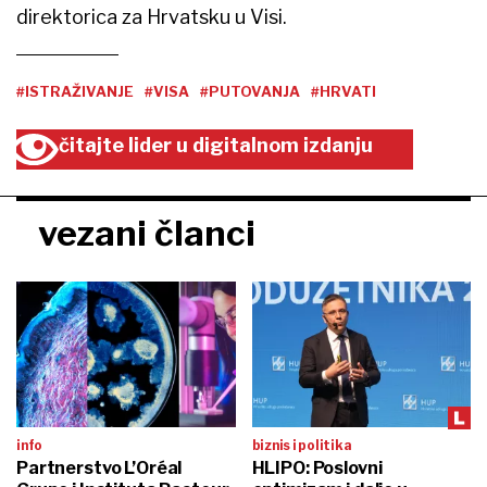
direktorica za Hrvatsku u Visi.
#ISTRAŽIVANJE
#VISA
#PUTOVANJA
#HRVATI
čitajte lider u digitalnom izdanju
vezani članci
info
biznis i politika
Partnerstvo L’Oréal
HLIPO: Poslovni