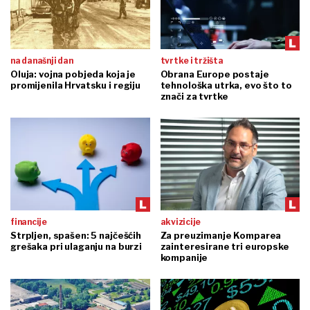
na današnji dan
tvrtke i tržišta
Oluja: vojna pobjeda koja je
Obrana Europe postaje
promijenila Hrvatsku i regiju
tehnološka utrka, evo što to
znači za tvrtke
financije
akvizicije
Strpljen, spašen: 5 najčešćih
Za preuzimanje Komparea
grešaka pri ulaganju na burzi
zainteresirane tri europske
kompanije