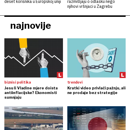
deset korisnika u Europskoj uniji
razmišljaju o odlasku nego
njihovi vršnjaci u Zagrebu
najnovije
biznis i politika
trendovi
Jesu li Vladine mjere doista
Kratki video privlači pažnju, ali
antiinflacijske? Ekonomisti
ne prodaje bez strategije
sumnjaju