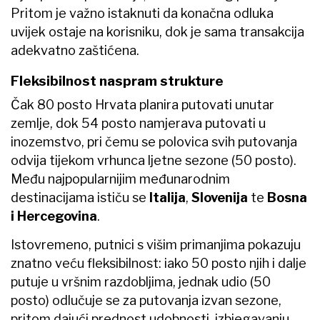
Pritom je važno istaknuti da konačna odluka
uvijek ostaje na korisniku, dok je sama transakcija
adekvatno zaštićena.
Fleksibilnost naspram strukture
Čak 80 posto Hrvata planira putovati unutar
zemlje, dok 54 posto namjerava putovati u
inozemstvo, pri čemu se polovica svih putovanja
odvija tijekom vrhunca ljetne sezone (50 posto).
Među najpopularnijim međunarodnim
destinacijama ističu se
Italija
,
Slovenija
te
Bosna
i Hercegovina
.
Istovremeno, putnici s višim primanjima pokazuju
znatno veću fleksibilnost: iako 50 posto njih i dalje
putuje u vršnim razdobljima, jednak udio (50
posto) odlučuje se za putovanja izvan sezone,
pritom dajući prednost udobnosti, izbjegavanju