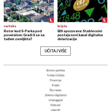
varteks
kripto
Rotor kod S-Parka pod
BIS upozorava: Stablecoini
povećalom: Gradi li se na
postaju novi kanal digitalne
tuđem zemljištu?
dolarizacije
UČITAJ VIŠE
Biznis i politika
Tvrtke i tržišta
Financije
Kripto
Što i kako
Zeleno i digitalno
Unplugged
Podcast
Lider BI