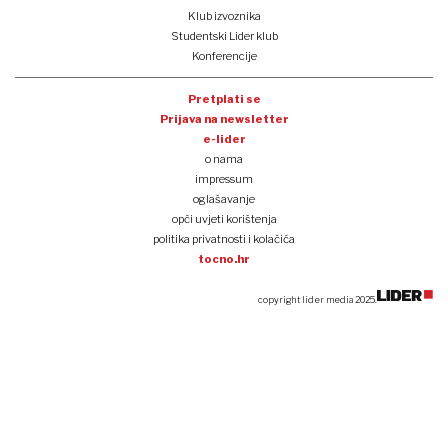
Klub izvoznika
Studentski Lider klub
Konferencije
Pretplati se
Prijava na newsletter
e-lider
o nama
impressum
oglašavanje
opći uvjeti korištenja
politika privatnosti i kolačića
tocno.hr
copyright lider media 2025.