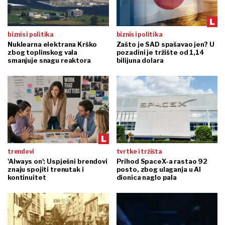
biznis i politika
biznis i politika
Nuklearna elektrana Krško
Zašto je SAD spašavao jen? U
zbog toplinskog vala
pozadini je tržište od 1,14
smanjuje snagu reaktora
bilijuna dolara
trendovi
tvrtke i tržišta
'Always on': Uspješni brendovi
Prihod SpaceX-a rastao 92
znaju spojiti trenutak i
posto, zbog ulaganja u AI
kontinuitet
dionica naglo pala