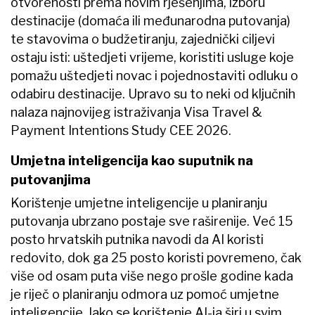
otvorenosti prema novim rješenjima, izboru
destinacije (domaća ili međunarodna putovanja)
te stavovima o budžetiranju, zajednički ciljevi
ostaju isti: uštedjeti vrijeme, koristiti usluge koje
pomažu uštedjeti novac i pojednostaviti odluku o
odabiru destinacije. Upravo su to neki od ključnih
nalaza najnovijeg istraživanja Visa Travel &
Payment Intentions Study CEE 2026.
Umjetna inteligencija kao suputnik na
putovanjima
Korištenje umjetne inteligencije u planiranju
putovanja ubrzano postaje sve raširenije. Već 15
posto hrvatskih putnika navodi da AI koristi
redovito, dok ga 25 posto koristi povremeno, čak
više od osam puta više nego prošle godine kada
je riječ o planiranju odmora uz pomoć umjetne
inteligencije. Iako se korištenje AI-ja širi u svim