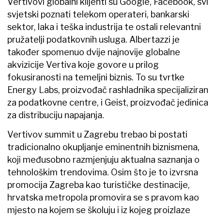
Vertivovi globalni klijenti su Google, Facebook, svi
svjetski poznati telekom operateri, bankarski
sektor, laka i teška industrija te ostali relevantni
pružatelji podatkovnih usluga. Albertazzi je
također spomenuo dvije najnovije globalne
akvizicije Vertiva koje govore u prilog
fokusiranosti na temeljni biznis. To su tvrtke
Energy Labs, proizvođač rashladnika specijaliziran
za podatkovne centre, i Geist, proizvođač jedinica
za distribuciju napajanja.
Vertivov summit u Zagrebu trebao bi postati
tradicionalno okupljanje eminentnih biznismena,
koji međusobno razmjenjuju aktualna saznanja o
tehnološkim trendovima. Osim što je to izvrsna
promocija Zagreba kao turističke destinacije,
hrvatska metropola promovira se s pravom kao
mjesto na kojem se školuju i iz kojeg proizlaze