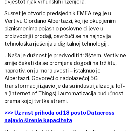
dvjestotinjak vrhunskih inženjera.
Susret je otvorio predsjednik EMEA regije u
Vertivu Giordano Albertazzi, koji je okupljenim
biznismenima pojasnio poslovne ciljeve u
proizvodnji i prodaji, osvrćući se na najnovija
tehnološka rješenja u digitalnoj tehnologiji.
- Naša je dužnost je predvoditi tržištem. Vertiv ne
smije čekati da se promjena dogodi na tržištu,
naprotiv, on ju mora uvesti – istaknuo je
Albertazzi. Govoreći o nadolazećoj 5G
transformaciji izjavio je da su industrijalizacija IoT-
a (Internet of Things) i automatizacija budućnost
prema kojoj tvrtka stremi.
>>> Uz rast prihoda od 18 posto Datacross
najavio širenje kapaciteta