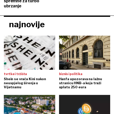
spremne za turbo
ubrzanje
najnovije
tvrtke i tržišta
biznis i politika
Shein se vraća Kini nakon
Hanfa upozorava na lažnu
neuspjelog širenja u
stranicu HNB-a koja traži
Vijetnamu
uplatu 250 eura