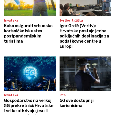
hrvatska
tvrtke i tržišta
Kako osigurati vrhunsko
Igor Grdić (Vertiv):
korisničko iskustvo
Hrvatska postaje jedna
postpandemijskim
od ključnih destinacija za
turistima
podatkovne centre u
Europi
hrvatska
info
Gospodarstvo na velikoj
5G sve dostupniji
5G prekretnici: Hrvatske
korisnicima
tvrtke otkrivaju jesu li