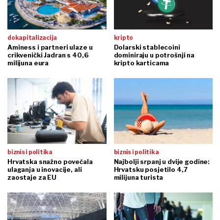
dokapitalizacija
kripto
Aminess i partneri ulaze u
Dolarski stablecoini
crikvenički Jadran s 40,6
dominiraju u potrošnji na
milijuna eura
kripto karticama
biznis i politika
biznis i politika
Hrvatska snažno povećala
Najbolji srpanj u dvije godine:
ulaganja u inovacije, ali
Hrvatsku posjetilo 4,7
zaostaje za EU
milijuna turista