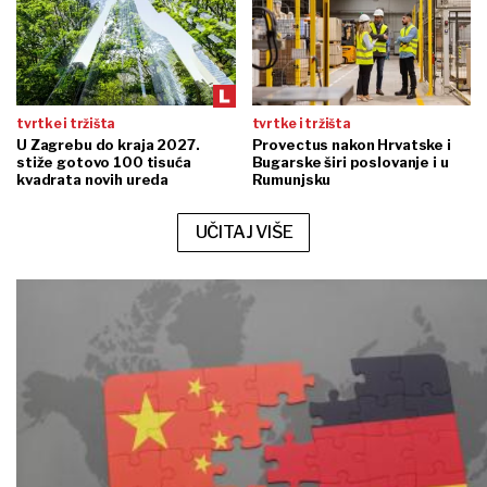
tvrtke i tržišta
tvrtke i tržišta
U Zagrebu do kraja 2027.
Provectus nakon Hrvatske i
stiže gotovo 100 tisuća
Bugarske širi poslovanje i u
kvadrata novih ureda
Rumunjsku
UČITAJ VIŠE