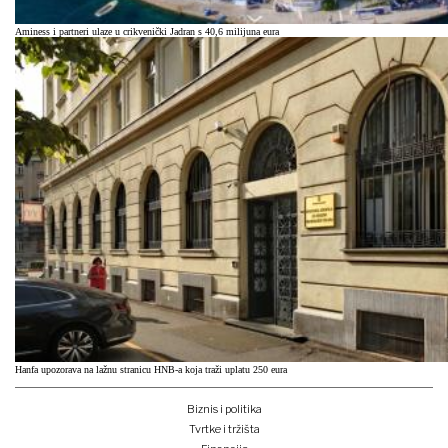
Aminess i partneri ulaze u crikvenički Jadran s 40,6 milijuna eura
Hanfa upozorava na lažnu stranicu HNB-a koja traži uplatu 250 eura
Biznis i politika
Tvrtke i tržišta