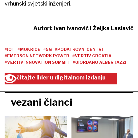
vrhunski svjetski inženjeri.
Autori: Ivan Ivanović i Željka Laslavić
#IOT
#MOKRICE
#5G
#PODATKOVNI CENTRI
#EMERSON NETWORK POWER
#VERTIV CROATIA
#VERTIV INNOVATION SUMMIT
#GIORDANO ALBERTAZZI
čitajte lider u digitalnom izdanju
vezani članci