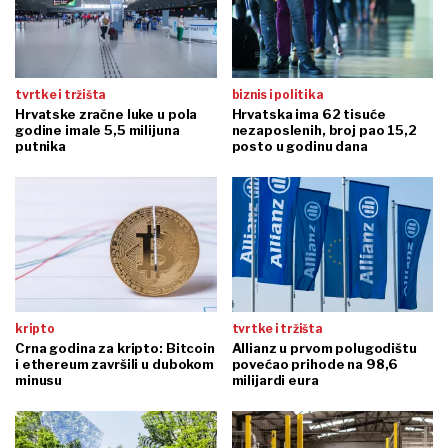
tvrtke i tržišta
biznis i politika
Hrvatske zračne luke u pola
Hrvatska ima 62 tisuće
godine imale 5,5 milijuna
nezaposlenih, broj pao 15,2
putnika
posto u godinu dana
kripto
tvrtke i tržišta
Crna godina za kripto: Bitcoin
Allianz u prvom polugodištu
i ethereum završili u dubokom
povećao prihode na 98,6
minusu
milijardi eura