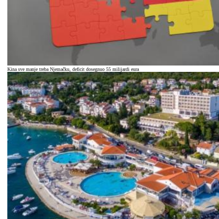
Kina sve manje treba Njemačku, deficit dosegnuo 55 milijardi eura