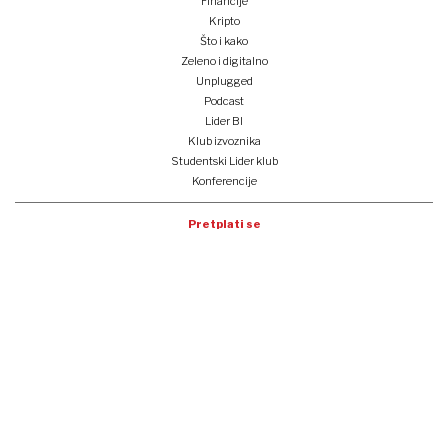
Financije
Kripto
Što i kako
Zeleno i digitalno
Unplugged
Podcast
Lider BI
Klub izvoznika
Studentski Lider klub
Konferencije
Pretplati se
Prijava na newsletter
e-lider
o nama
impressum
oglašavanje
opći uvjeti korištenja
politika privatnosti i kolačića
tocno.hr
copyright lider media 2025.