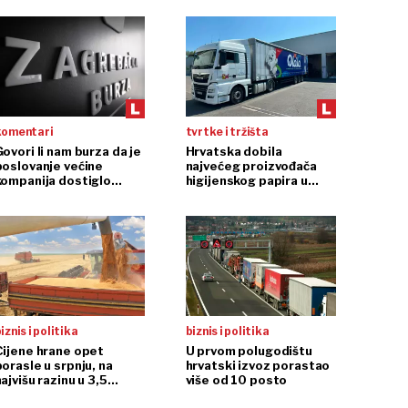
komentari
tvrtke i tržišta
ovori li nam burza da je
Hrvatska dobila
poslovanje većine
najvećeg proizvođača
kompanija dostiglo
higijenskog papira u
plafon?
regiji
iznis i politika
biznis i politika
Cijene hrane opet
U prvom polugodištu
porasle u srpnju, na
hrvatski izvoz porastao
ajvišu razinu u 3,5
više od 10 posto
godine