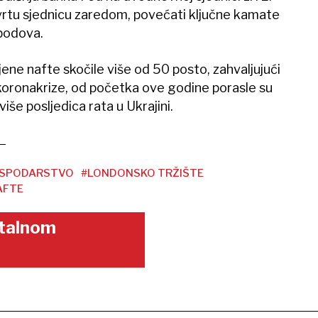
rtu sjednicu zaredom, povećati ključne kamate
 bodova.
ene nafte skočile više od 50 posto, zahvaljujući
oronakrize, od početka ove godine porasle su
iše posljedica rata u Ukrajini.
OSPODARSTVO
#LONDONSKO TRŽIŠTE
AFTE
gitalnom