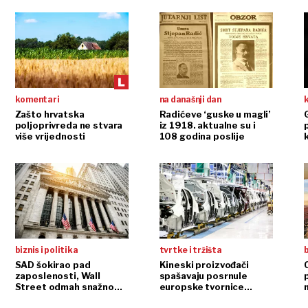
komentari
na današnji dan
Zašto hrvatska
Radićeve ‘guske u magli’
G
poljoprivreda ne stvara
iz 1918. aktualne su i
više vrijednosti
108 godina poslije
biznis i politika
tvrtke i tržišta
b
SAD šokirao pad
Kineski proizvođači
zaposlenosti, Wall
spašavaju posrnule
Street odmah snažno
europske tvornice
n
reagirao
automobila