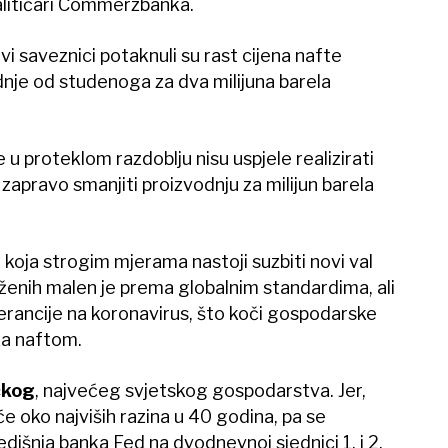
nalitičari Commerzbanka.
i saveznici potaknuli su rast cijena nafte
nje od studenoga za dva milijuna barela
 u proteklom razdoblju nisu uspjele realizirati
zapravo smanjiti proizvodnju za milijun barela
i, koja strogim mjerama nastoji suzbiti novi val
ženih malen je prema globalnim standardima, ali
lerancije na koronavirus, što koči gospodarske
 za naftom.
čkog
, najvećeg svjetskog gospodarstva. Jer,
eće oko najviših razina u 40 godina, pa se
dišnja banka Fed na dvodnevnoj sjednici 1. i 2.