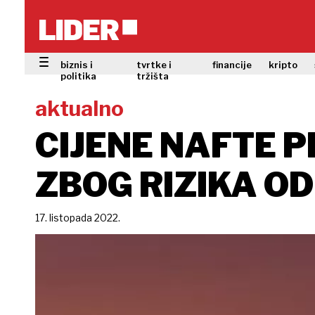
biznis i
tvrtke i
financije
kripto
politika
tržišta
aktualno
CIJENE NAFTE 
ZBOG RIZIKA OD
17. listopada 2022.