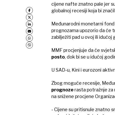
cijene nafte znatno pale jer 
globalnoj recesiji koja bi znači
Međunarodni monetarni fond (
prognozama upozorio da će t
zabilježiti pad u ovoj ili iduć
MMF procjenjuje da će svjet
posto
, dok bi se u idućoj god
U SAD-u, Kini i eurozoni aktiv
Zbog moguće recesije, Međuna
prognoze
rasta potražnje za 
na snižene procjene Organizac
- Cijene su pritisnule znatno