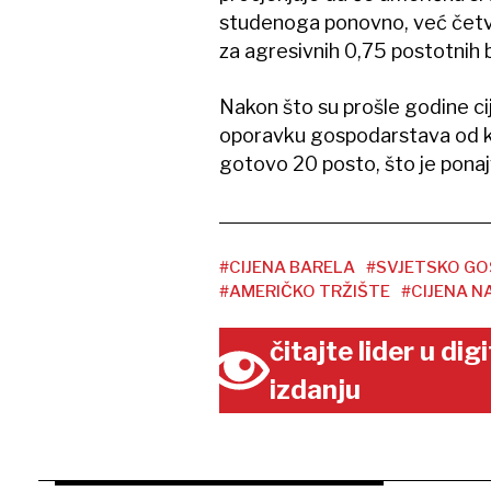
studenoga ponovno, već četv
za agresivnih 0,75 postotnih
Nakon što su prošle godine cij
oporavku gospodarstava od k
gotovo 20 posto, što je ponajv
#CIJENA BARELA
#SVJETSKO G
#AMERIČKO TRŽIŠTE
#CIJENA N
čitajte lider u di
izdanju