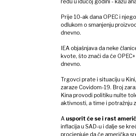
redu u idućoj godini - kažu a
Prije 10-ak dana OPEC i njegov
odlukom o smanjenju proizvod
dnevno.
IEA objašnjava da neke članice
kvote, što znači da će OPEC+ 
dnevno.
Trgovci prate i situaciju u Kin
zaraze Covidom-19. Broj zara
Kina provodi politiku nulte to
aktivnosti, a time i potražnju
A
usporit će se i rast ameri
inflacija u SAD-u i dalje se kr
procjenjuje da će američka sre