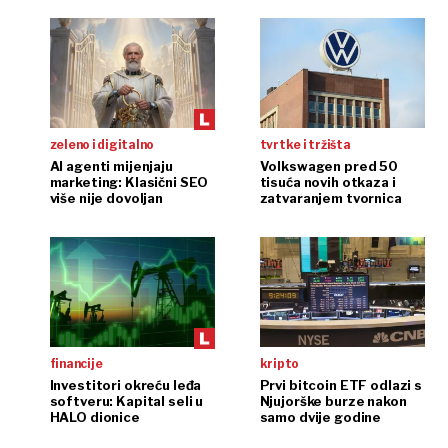
zeleno i digitalno
tvrtke i tržišta
AI agenti mijenjaju
Volkswagen pred 50
marketing: Klasični SEO
tisuća novih otkaza i
više nije dovoljan
zatvaranjem tvornica
financije
kripto
Investitori okreću leđa
Prvi bitcoin ETF odlazi s
softveru: Kapital seli u
Njujorške burze nakon
HALO dionice
samo dvije godine