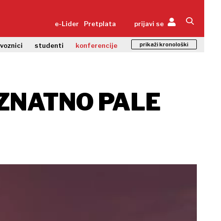
e-Lider
Pretplata
prijavi se
prikaži kronološki
zvoznici
studenti
konferencije
 ZNATNO PALE