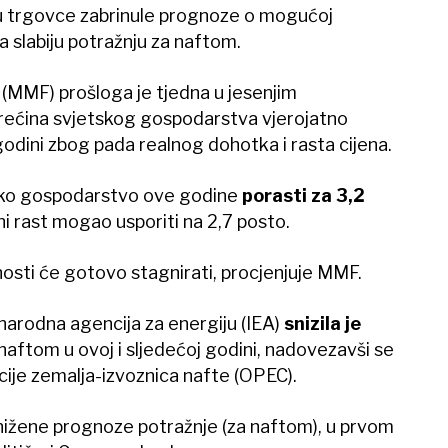
su trgovce zabrinule prognoze o mogućoj
la slabiju potražnju za naftom.
MMF) prošloga je tjedna u jesenjim
rećina svjetskog gospodarstva vjerojatno
oj godini zbog pada realnog dohotka i rasta cijena.
sko gospodarstvo ove godine
porasti za 3,2
ini rast mogao usporiti na 2,7 posto.
nosti će gotovo stagnirati, procjenjuje MMF.
rodna agencija za energiju (IEA)
snizila je
naftom u ovoj i sljedećoj godini, nadovezavši se
ije zemalja-izvoznica nafte (OPEC).
 snižene prognoze potražnje (za naftom), u prvom