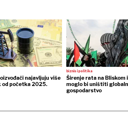
biznis i politika
oizvođači najavljuju više
Širenje rata na Bliskom 
k od početka 2025.
moglo bi uništiti global
gospodarstvo