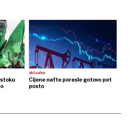
aktualno
istoku
Cijene nafte porasle gotovo pet
no
posto