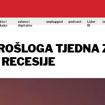
što i
zeleno i
unplugged
podcast
Lider
i
kako
digitalno
BI
PROŠLOGA TJEDNA
 RECESIJE