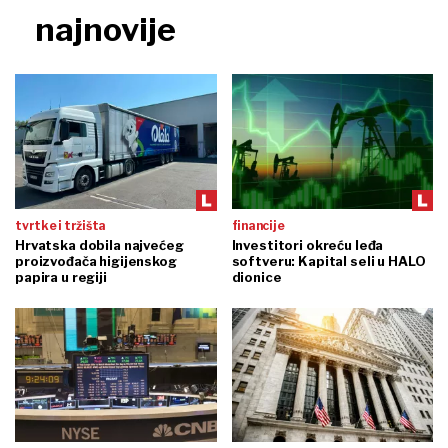
najnovije
tvrtke i tržišta
financije
Hrvatska dobila najvećeg
Investitori okreću leđa
proizvođača higijenskog
softveru: Kapital seli u HALO
papira u regiji
dionice