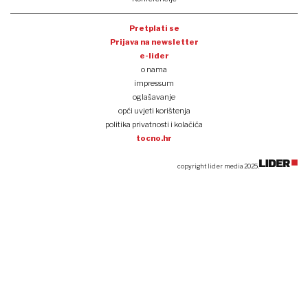
Pretplati se
Prijava na newsletter
e-lider
o nama
impressum
oglašavanje
opći uvjeti korištenja
politika privatnosti i kolačića
tocno.hr
copyright lider media 2025.