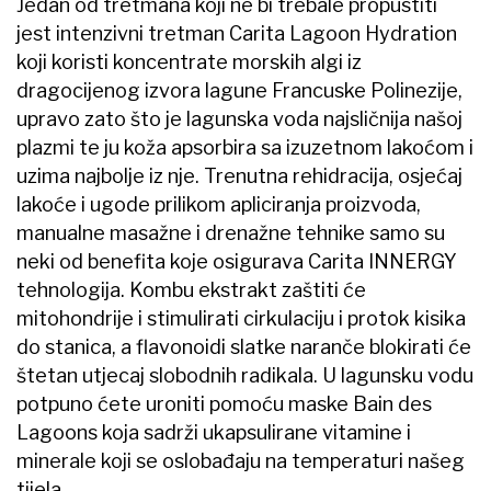
Jedan od tretmana koji ne bi trebale propustiti
jest intenzivni tretman Carita Lagoon Hydration
koji koristi koncentrate morskih algi iz
dragocijenog izvora lagune Francuske Polinezije,
upravo zato što je lagunska voda najsličnija našoj
plazmi te ju koža apsorbira sa izuzetnom lakoćom i
uzima najbolje iz nje. Trenutna rehidracija, osjećaj
lakoće i ugode prilikom apliciranja proizvoda,
manualne masažne i drenažne tehnike samo su
neki od benefita koje osigurava Carita INNERGY
tehnologija. Kombu ekstrakt zaštiti će
mitohondrije i stimulirati cirkulaciju i protok kisika
do stanica, a flavonoidi slatke naranče blokirati će
štetan utjecaj slobodnih radikala. U lagunsku vodu
potpuno ćete uroniti pomoću maske Bain des
Lagoons koja sadrži ukapsulirane vitamine i
minerale koji se oslobađaju na temperaturi našeg
tijela.