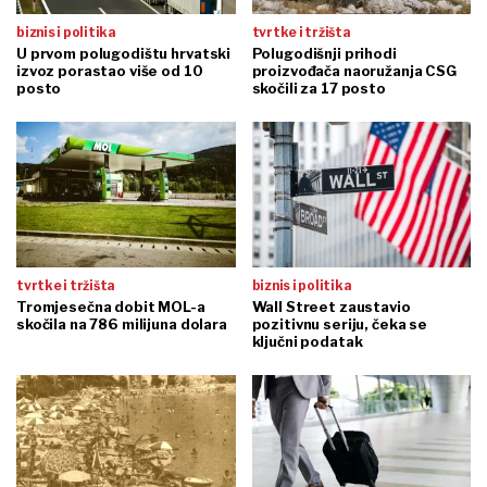
biznis i politika
tvrtke i tržišta
U prvom polugodištu hrvatski
Polugodišnji prihodi
izvoz porastao više od 10
proizvođača naoružanja CSG
posto
skočili za 17 posto
tvrtke i tržišta
biznis i politika
Tromjesečna dobit MOL-a
Wall Street zaustavio
skočila na 786 milijuna dolara
pozitivnu seriju, čeka se
ključni podatak