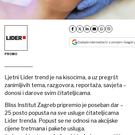
Dodajte lidermedia.hr u omiljeni Google i
PROMO
Ljetni Lider trend je na kisocima, a uz pregršt
zanimljivih tema, razgovora, reportaža, savjeta –
donosi i darove svim čitateljicama.
Bliss Institut Zagreb pripremio je poseban dar –
25 posto popusta na sve usluge čitateljicama
Lider trenda. Popust se ne odnosi na akcijske
cijene tretmana i pakete usluga.