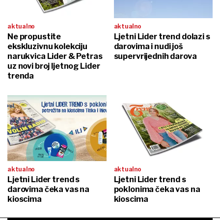
aktualno
aktualno
Ne propustite
Ljetni Lider trend dolazi s
ekskluzivnu kolekciju
darovima i nudi još
narukvica Lider & Petras
supervrijednih darova
uz novi broj ljetnog Lider
trenda
aktualno
aktualno
Ljetni Lider trend s
Ljetni Lider trend s
darovima čeka vas na
poklonima čeka vas na
kioscima
kioscima