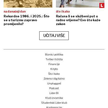
na današnji dan
što i kako
Rekordne 1986. i 2025.: Što
Računa li se službeni put u
se u turizmu zapravo
radno vrijeme? Evo što kaže
promijenilo?
zakon
UČITAJ VIŠE
Biznis i politika
Tvrtke i tržišta
Financije
Kripto
Što i kako
Zeleno i digitalno
Unplugged
Podcast
Lider BI
Klub izvoznika
Studentski Lider klub
Konferencije