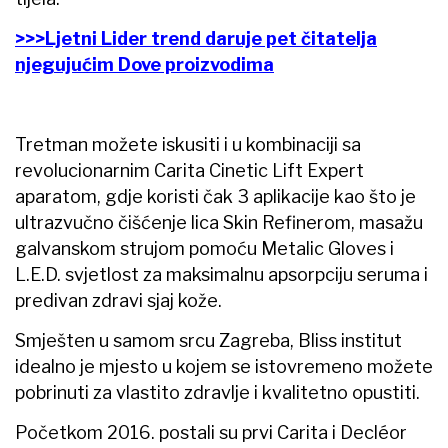
>>>Ljetni Lider trend daruje pet čitatelja
njegujućim Dove proizvodima
Tretman možete iskusiti i u kombinaciji sa
revolucionarnim Carita Cinetic Lift Expert
aparatom, gdje koristi čak 3 aplikacije kao što je
ultrazvučno čišćenje lica Skin Refinerom, masažu
galvanskom strujom pomoću Metalic Gloves i
L.E.D. svjetlost za maksimalnu apsorpciju seruma i
predivan zdravi sjaj kože.
Smješten u samom srcu Zagreba, Bliss institut
idealno je mjesto u kojem se istovremeno možete
pobrinuti za vlastito zdravlje i kvalitetno opustiti.
Početkom 2016. postali su prvi Carita i Decléor