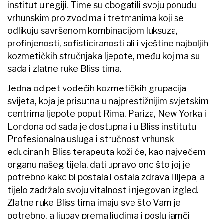
institut u regiji. Time su obogatili svoju ponudu
vrhunskim proizvodima i tretmanima koji se
odlikuju savršenom kombinacijom luksuza,
profinjenosti, sofisticiranosti ali i vještine najboljih
kozmetičkih stručnjaka ljepote, među kojima su
sada i zlatne ruke Bliss tima.
Jedna od pet vodećih kozmetičkih grupacija
svijeta, koja je prisutna u najprestižnijim svjetskim
centrima ljepote poput Rima, Pariza, New Yorka i
Londona od sada je dostupna i u Bliss institutu.
Profesionalna usluga i stručnost vrhunski
educiranih Bliss terapeuta koži će, kao najvećem
organu našeg tijela, dati upravo ono što joj je
potrebno kako bi postala i ostala zdrava i lijepa, a
tijelo zadržalo svoju vitalnost i njegovan izgled.
Zlatne ruke Bliss tima imaju sve što Vam je
potrebno, a ljubav prema ljudima i poslu jamči