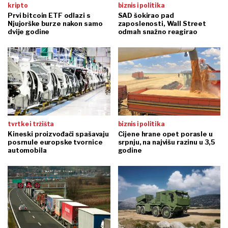
kripto
biznis i politika
Prvi bitcoin ETF odlazi s
SAD šokirao pad
Njujorške burze nakon samo
zaposlenosti, Wall Street
dvije godine
odmah snažno reagirao
tvrtke i tržišta
biznis i politika
Kineski proizvođači spašavaju
Cijene hrane opet porasle u
posrnule europske tvornice
srpnju, na najvišu razinu u 3,5
automobila
godine