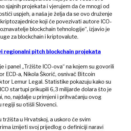
mo sjajnih projekata i vjerujem da će mnogi od
postići uspjeh, a naša je želja da se ovo druženje
 kriptozajednice koji će povezivati autore ICO-
poznavatelje blockchain tehnologije“, izjavio je
uge za blockchain i kriptovalute.
i regionalni pitch blockchain projekata
e i panel „Tržište ICO-ova“ na kojem su govorili
r ECD-a, Nikola Škorić, osnivač Bitcoin
ktor Lemur Legal. Statistike pokazuju kako su
O startupi prikupili 6,3 milijarde dolara što je
i, no, najdalje u primjeni i prihvaćanju ovog
regiji su otišli Slovenci.
tržišta u Hrvatskoj, a uskoro će svim
ima iznijeti svoj prijedlog o definiciji naravi