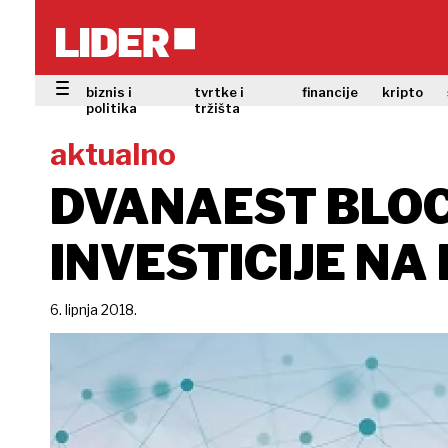
biznis i
tvrtke i
financije
kripto
politika
tržišta
aktualno
DVANAEST BLOC
INVESTICIJE N
6. lipnja 2018.