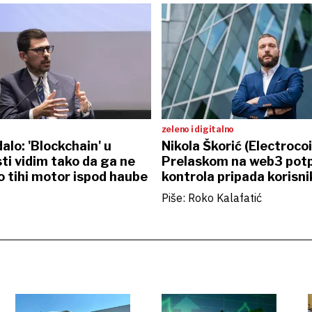
zeleno i digitalno
alo: 'Blockchain' u
Nikola Škorić (Electrocoi
i vidim tako da ga ne
Prelaskom na web3 pot
o tihi motor ispod haube
kontrola pripada korisni
korporacijama
Piše: Roko Kalafatić