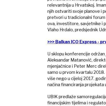
relevantnija u Hrvatskoj. Ima
njih ostvariti svoje planove i 
pretvori u tradicionalni forum
ova, investitore, savjetnike i 
Vlaho Hrdalo, predsjednik Udr
>>> Balkan ICO Express - prv
U sklopu konferencije održan j
Aleksandar Matanović, direkto
mjenjačnice i Peter Merc dire
samo u prvom kvartalu 2018. IC
više nego u cijeloj 2017. godin
načina financiranja projekata u 
UBIK predlaže samoregulaciju 
financijskim tijelima i regulator