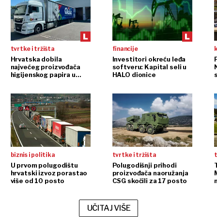
tvrtke i tržišta
financije
Hrvatska dobila
Investitori okreću leđa
P
najvećeg proizvođača
softveru: Kapital seli u
higijenskog papira u
HALO dionice
regiji
biznis i politika
tvrtke i tržišta
t
U prvom polugodištu
Polugodišnji prihodi
hrvatski izvoz porastao
proizvođača naoružanja
više od 10 posto
CSG skočili za 17 posto
m
UČITAJ VIŠE