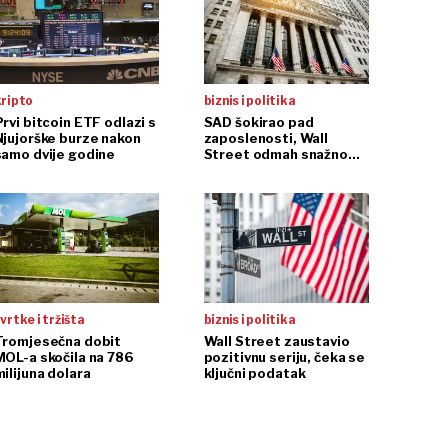
kripto
biznis i politika
rvi bitcoin ETF odlazi s
SAD šokirao pad
Njujorške burze nakon
zaposlenosti, Wall
samo dvije godine
Street odmah snažno
reagirao
vrtke i tržišta
biznis i politika
Tromjesečna dobit
Wall Street zaustavio
MOL-a skočila na 786
pozitivnu seriju, čeka se
ilijuna dolara
ključni podatak