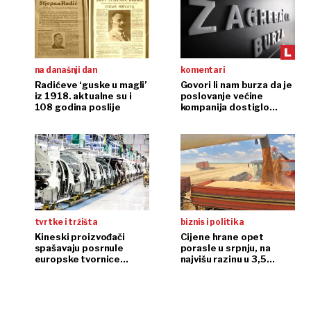
na današnji dan
komentari
Radićeve ‘guske u magli’
Govori li nam burza da je
iz 1918. aktualne su i
poslovanje većine
108 godina poslije
kompanija dostiglo
plafon?
tvrtke i tržišta
biznis i politika
Kineski proizvođači
Cijene hrane opet
spašavaju posrnule
porasle u srpnju, na
europske tvornice
najvišu razinu u 3,5
automobila
godine