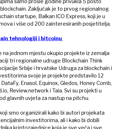
upima samo prošle godine privukla 5 posto
u blockchain. Zaključak je to prvog regionalnog
chain startupe, Balkan ICO Express, koji je u
ova i više od 200 zainteresiranih posjetitelja.
in tehnologiji i bitcoinu
 je na jednom mjestu okupio projekte iz zemalja
ciji tri regionalne udruge Blockchain Think
cijacije Srbije i hrvatske Udruga za blockchain i
vestitorima svoje je projekte predstavilo 12
DataFy, Enasol, Equinox, Gledos, Honey Comb,
d.io, Review.network i Taia. Svi su projekti u
 od glavnih uvjeta za nastup na
pitchu
.
koji smo organizirali kako bi autori projekata
encijalnim investitorima, ali i kako bi dobili
nika kriptozajednice koja je sve veća i sve