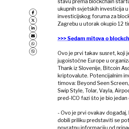
stavu prema blockchain start
ukupnih svjetskih investicija 
investicijskog foruma za block
Zagrebu u utorak okupio 12 tim
>>> Sedam mitova o blockcha
Ovo je prvi takav susret, koji
jugoistočne Europe u organiza
Thank iz Slovenije, Bitcoin Aso
kriptovalute. Potencijalnim in
timova: Beyond Seen Screen, 
Swip Style, Tolar, Vayla, Airpo
pred-ICO fazi što je bio jedan
- Ovo je prvi ovakav događaj, 
dobili priliku predstaviti se pot
povratnu informaciju od pripad