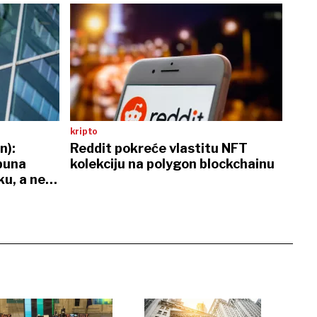
kripto
n):
Reddit pokreće vlastitu NFT
puna
kolekciju na polygon blockchainu
ku, a ne