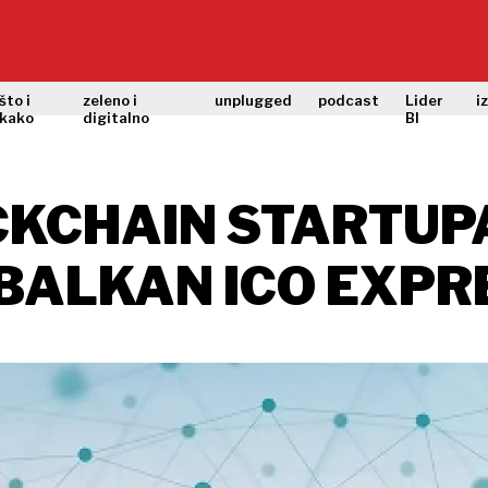
što i
zeleno i
unplugged
podcast
Lider
i
kako
digitalno
BI
KCHAIN STARTUPA
A BALKAN ICO EXP