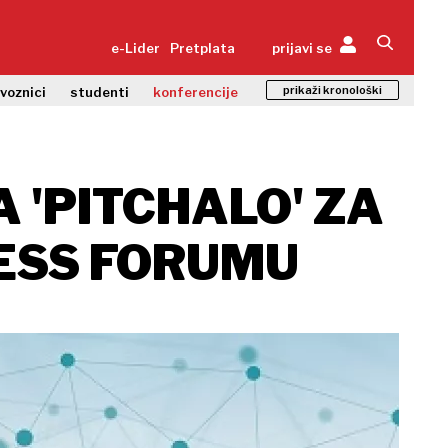
e-Lider
Pretplata
prijavi se
prikaži kronološki
zvoznici
studenti
konferencije
 'PITCHALO' ZA
RESS FORUMU