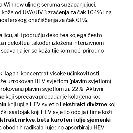
ja Winnow uljnog seruma su zapanjujući.
k kože od UVA/UVB zračenja za čak 104% i na
mosferskog onečišćenja za čak 61%.
licu, ali i području dekoltea kojega često
ta i dekoltea također izložena intenzivnom
 spavanja jer se koža tijekom noći prirodno
 lagani koncentrat visoke učinkovitosti.
ože uzrokovan HEV svjetlom (plavim svjetlom)
zrokovanu plavim svjetlom za 22%. Aktivni
ke
koji sprečava propadanje kolagena kod
nin
koji upija HEV svjetlo i
ekstrakt divizme
koji
ički sastojak koji HEV svjetlo odbija i time koži
ktrakt mrkve
,
beta karoten i ulje sjemenki
lobodnih radikala i ujedno apsorbiraju HEV