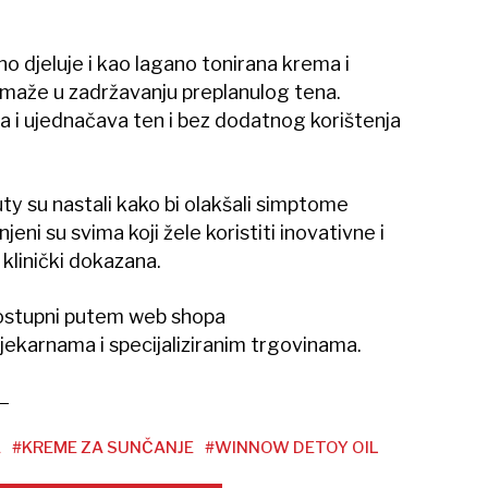
o djeluje i kao lagano tonirana krema i
omaže u zadržavanju preplanulog tena.
a i ujednačava ten i bez dodatnog korištenja
ty su nastali kako bi olakšali simptome
ni su svima koji žele koristiti inovativne i
 klinički dokazana.
dostupni putem web shopa
ljekarnama i specijaliziranim trgovinama.
A
#KREME ZA SUNČANJE
#WINNOW DETOY OIL