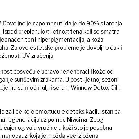
? Dovoljno je napomenuti da je do 90% starenja
Ispod preplanulog ljetnog tena koji se smatra
jednačen ten i hiperpigmentacija, a koža
 suha. Za ove estetske probleme je dovoljno čak i
oženosti UV zračenju.
nost posvećuje upravo regeneraciji kože od
laganje sunčevim zrakama. U post-ljetnoj sezoni
ojemu su moćni uljni serum Winnow Detox Oil i
je za lice koje omogućuje detoksikaciju stanica
čnu regeneraciju uz pomoć
Niacina
. Zbog
ičajenog vala vrućine u koži što je posebna
u menopauzi koja je možda već izložena