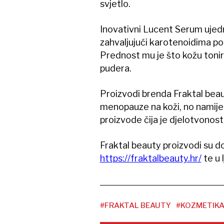
svjetlo.
Inovativni Lucent Serum ujedn
zahvaljujući karotenoidima p
Prednost mu je što kožu tonir
pudera.
Proizvodi brenda Fraktal beau
menopauze na koži, no namijenje
proizvode čija je djelotvonost
Fraktal beauty proizvodi su 
https://fraktalbeauty.hr/
te u 
#FRAKTAL BEAUTY
#KOZMETIK