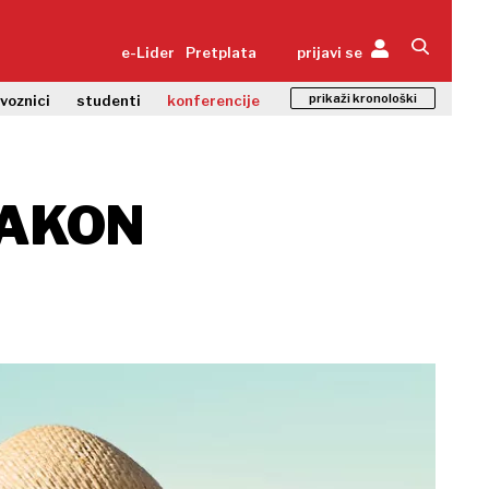
e-Lider
Pretplata
prijavi se
prikaži kronološki
zvoznici
studenti
konferencije
NAKON