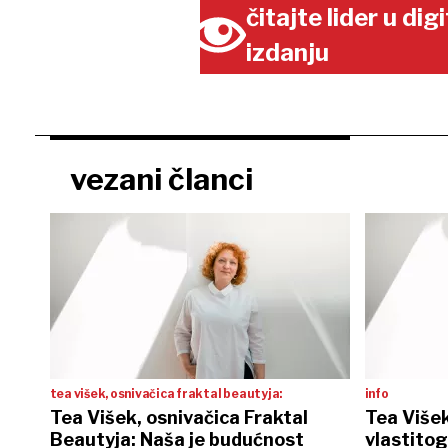
čitajte lider u di
izdanju
vezani članci
tea višek, osnivačica fraktal beautyja:
info
Tea Višek, osnivačica Fraktal
Tea Višek
Beautyja: Naša je budućnost
vlastitog