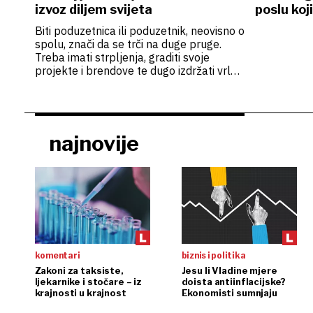
izvoz diljem svijeta
poslu koj
Biti poduzetnica ili poduzetnik, neovisno o
spolu, znači da se trči na duge pruge.
Treba imati strpljenja, graditi svoje
projekte i brendove te dugo izdržati vrlo
intenzivan tempo
najnovije
komentari
biznis i politika
Zakoni za taksiste,
Jesu li Vladine mjere
ljekarnike i stočare – iz
doista antiinflacijske?
krajnosti u krajnost
Ekonomisti sumnjaju