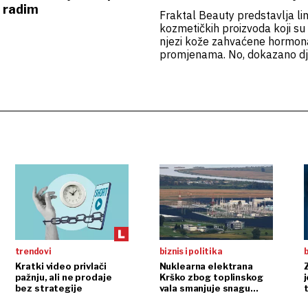
i radim
Fraktal Beauty predstavlja lin
kozmetičkih proizvoda koji su
njezi kože zahvaćene hormon
promjenama. No, dokazano dj
proizvoda i njihova posebna 
izazivaju interes svih dobnih 
trendovi
biznis i politika
b
Kratki video privlači
Nuklearna elektrana
pažnju, ali ne prodaje
Krško zbog toplinskog
j
bez strategije
vala smanjuje snagu
t
reaktora