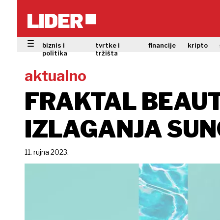
biznis i
tvrtke i
financije
kripto
politika
tržišta
aktualno
FRAKTAL BEAUT
IZLAGANJA SUN
11. rujna 2023.