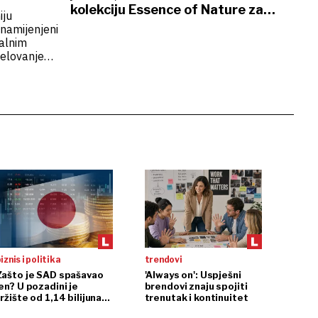
kolekciju Essence of Nature za
iju
potpunu njegu kose i vlasišta
 namijenjeni
alnim
elovanje
namjena
skupina
iznis i politika
trendovi
Zašto je SAD spašavao
'Always on': Uspješni
en? U pozadini je
brendovi znaju spojiti
ržište od 1,14 bilijuna
trenutak i kontinuitet
dolara