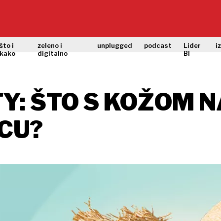
što i
zeleno i
unplugged
podcast
Lider
i
kako
digitalno
BI
Y: ŠTO S KOŽOM 
CU?