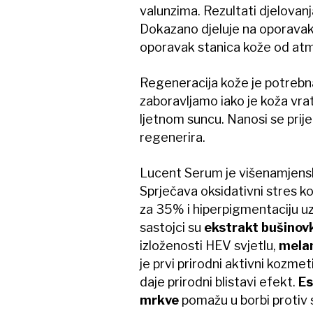
valunzima. Rezultati djelovan
Dokazano djeluje na oporava
oporavak stanica kože od at
Regeneracija kože je potrebna 
zaboravljamo iako je koža vra
ljetnom suncu. Nanosi se prije
regenerira.
Lucent Serum je višenamjenski
Sprječava oksidativni stres k
za 35% i hiperpigmentaciju u
sastojci su
ekstrakt bušinov
izloženosti HEV svjetlu,
mela
je prvi prirodni aktivni kozmet
daje prirodni blistavi efekt.
Es
mrkve
pomažu u borbi protiv s