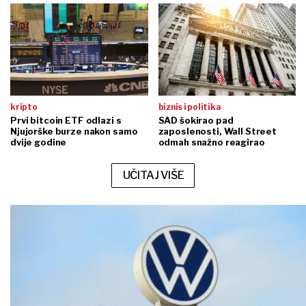
kripto
biznis i politika
Prvi bitcoin ETF odlazi s
SAD šokirao pad
Njujorške burze nakon samo
zaposlenosti, Wall Street
dvije godine
odmah snažno reagirao
UČITAJ VIŠE