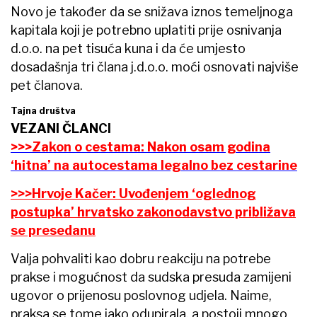
Novo je također da se snižava iznos temeljnoga
kapitala koji je potrebno uplatiti prije osnivanja
d.o.o. na pet tisuća kuna i da će umjesto
dosadašnja tri člana j.d.o.o. moći osnovati najviše
pet članova.
Tajna društva
VEZANI ČLANCI
>>>Zakon o cestama: Nakon osam godina
‘hitna’ na autocestama legalno bez cestarine
>>>Hrvoje Kačer: Uvođenjem ‘oglednog
postupka’ hrvatsko zakonodavstvo približava
se presedanu
Valja pohvaliti kao dobru reakciju na potrebe
prakse i mogućnost da sudska presuda zamijeni
ugovor o prijenosu poslovnog udjela. Naime,
praksa se tome jako odupirala, a postoji mnogo