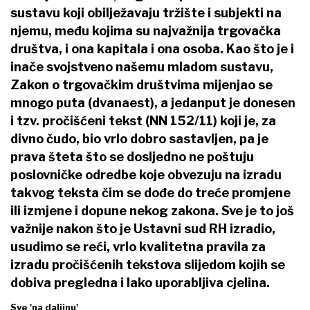
sustavu koji obilježavaju tržište i subjekti na
njemu, među kojima su najvažnija trgovačka
društva, i ona kapitala i ona osoba. Kao što je i
inače svojstveno našemu mladom sustavu,
Zakon o trgovačkim društvima mijenjao se
mnogo puta (dvanaest), a jedanput je donesen
i tzv. pročišćeni tekst (NN 152/11) koji je, za
divno čudo, bio vrlo dobro sastavljen, pa je
prava šteta što se dosljedno ne poštuju
poslovničke odredbe koje obvezuju na izradu
takvog teksta čim se dođe do treće promjene
ili izmjene i dopune nekog zakona. Sve je to još
važnije nakon što je Ustavni sud RH izradio,
usudimo se reći, vrlo kvalitetna pravila za
izradu pročišćenih tekstova slijedom kojih se
dobiva pregledna i lako uporabljiva cjelina.
Sve 'na daljinu'