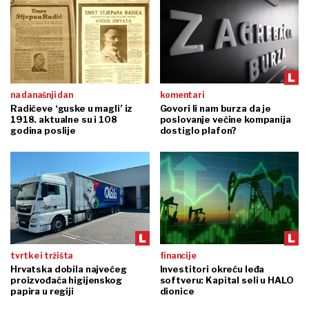
na današnji dan
komentari
Radićeve ‘guske u magli’ iz
Govori li nam burza da je
1918. aktualne su i 108
poslovanje većine kompanija
godina poslije
dostiglo plafon?
tvrtke i tržišta
financije
Hrvatska dobila najvećeg
Investitori okreću leđa
proizvođača higijenskog
softveru: Kapital seli u HALO
papira u regiji
dionice