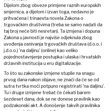
Dijelom zbog obveze primjene raznih europskih
smjernica, a dijelom i izvan toga, nedavno je
prihvaćena i trinaesta novela Zakona o
trgovačkim društvima (treba se samo nadati da
taj broj neće biti nesretan). Ta izmjena i dopuna
Zakona u javnosti je najviše odjeknula zbog
uvođenja osnivanja trgovačkih društava (d.o.o. i
j.d.o.o.) 'na daljinu' (online) kao veliko
pojednostavnjenje postupka i ulaska i hrvatskih
državnih institucija u eru digitalizacije.
To što su zakonske izmjene stupile na snagu
prvog dana nakon objave, ne znači da će se od
sutra tvrtka moći potpuno registrirati 'na daljinu'.
Tu i druge izmjene trebat će čekati barem
šezdeset dana, dok se ne donese pravilnik kao
podzakonski akt. A donošenje takvih pravilnika