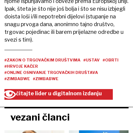
njome ispunjavamo i obveze prema Europskoj uniji.
Ipak, šteta je što nije još bolja i što se nisu izbjegli
doista loši i/ili nepotrebni dijelovi (stupanje na
snagu prvoga dana, anonimno tajno društvo,
trgovac pojedinac ili barem prijelazne odredbe u
svezi s tim).
#ZAKON O TRGOVAČKIM DRUŠTVIMA
#USTAV
#OBRTI
#HRVOJE KAČER
#ONLINE OSNIVANJE TRGOVAČKIH DRUŠTAVA
#ZIMBABWE
#ZIMBABWE
čitajte lider u digitalnom izdanju
vezani članci