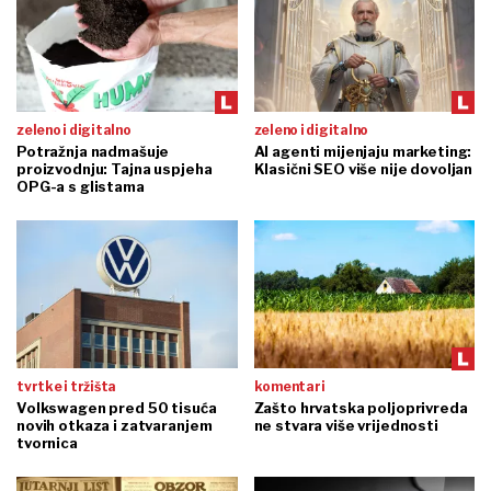
zeleno i digitalno
zeleno i digitalno
Potražnja nadmašuje
AI agenti mijenjaju marketing:
proizvodnju: Tajna uspjeha
Klasični SEO više nije dovoljan
OPG-a s glistama
tvrtke i tržišta
komentari
Volkswagen pred 50 tisuća
Zašto hrvatska poljoprivreda
novih otkaza i zatvaranjem
ne stvara više vrijednosti
tvornica