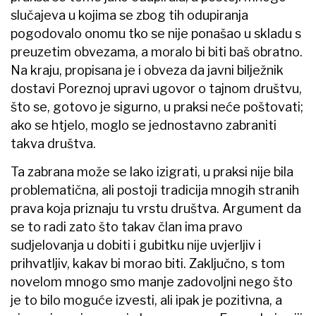
slučajeva u kojima se zbog tih odupiranja
pogodovalo onomu tko se nije ponašao u skladu s
preuzetim obvezama, a moralo bi biti baš obratno.
Na kraju, propisana je i obveza da javni bilježnik
dostavi Poreznoj upravi ugovor o tajnom društvu,
što se, gotovo je sigurno, u praksi neće poštovati;
ako se htjelo, moglo se jednostavno zabraniti
takva društva.
Ta zabrana može se lako izigrati, u praksi nije bila
problematična, ali postoji tradicija mnogih stranih
prava koja priznaju tu vrstu društva. Argument da
se to radi zato što takav član ima pravo
sudjelovanja u dobiti i gubitku nije uvjerljiv i
prihvatljiv, kakav bi morao biti. Zaključno, s tom
novelom mnogo smo manje zadovoljni nego što
je to bilo moguće izvesti, ali ipak je pozitivna, a