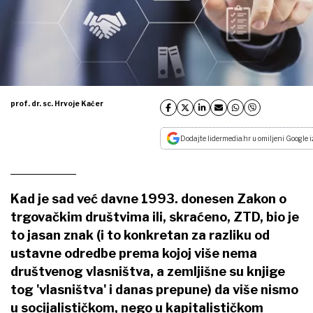
prof. dr. sc. Hrvoje Kačer
Dodajte lidermedia.hr u omiljeni Google i
Kad je sad već davne 1993. donesen Zakon o
trgovačkim društvima ili, skraćeno, ZTD, bio je
to jasan znak (i to konkretan za razliku od
ustavne odredbe prema kojoj više nema
društvenog vlasništva, a zemljišne su knjige
tog 'vlasništva' i danas prepune) da više nismo
u socijalističkom, nego u kapitalističkom