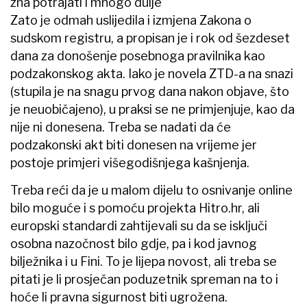
zna potrajati i mnogo dulje
Zato je odmah uslijedila i izmjena Zakona o
sudskom registru, a propisan je i rok od šezdeset
dana za donošenje posebnoga pravilnika kao
podzakonskog akta. Iako je novela ZTD-a na snazi
(stupila je na snagu prvog dana nakon objave, što
je neuobičajeno), u praksi se ne primjenjuje, kao da
nije ni donesena. Treba se nadati da će
podzakonski akt biti donesen na vrijeme jer
postoje primjeri višegodišnjega kašnjenja.
Treba reći da je u malom dijelu to osnivanje online
bilo moguće i s pomoću projekta Hitro.hr, ali
europski standardi zahtijevali su da se isključi
osobna nazočnost bilo gdje, pa i kod javnog
bilježnika i u Fini. To je lijepa novost, ali treba se
pitati je li prosječan poduzetnik spreman na to i
hoće li pravna sigurnost biti ugrožena.