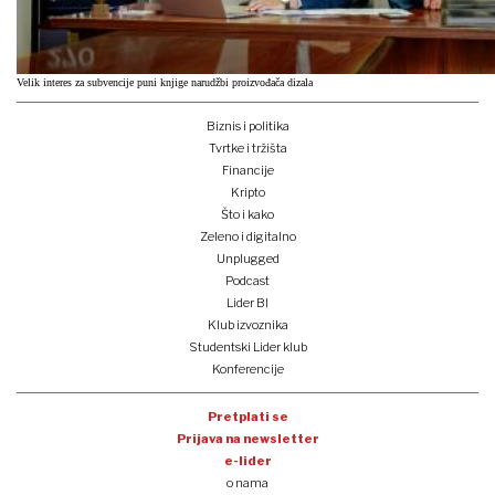
Velik interes za subvencije puni knjige narudžbi proizvođača dizala
Biznis i politika
Tvrtke i tržišta
Financije
Kripto
Što i kako
Zeleno i digitalno
Unplugged
Podcast
Lider BI
Klub izvoznika
Studentski Lider klub
Konferencije
Pretplati se
Prijava na newsletter
e-lider
o nama