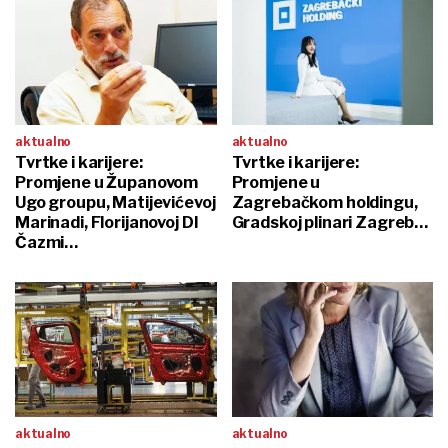
aktualno
aktualno
Tvrtke i karijere:
Tvrtke i karijere:
Promjene u Županovom
Promjene u
Ugo groupu, Matijevićevoj
Zagrebačkom holdingu,
Marinadi, Florijanovoj DI
Gradskoj plinari Zagreb…
Čazmi…
aktualno
aktualno