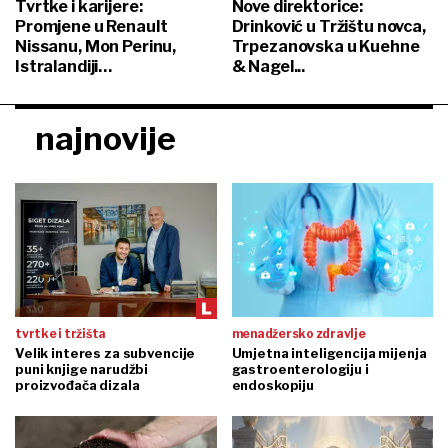
Tvrtke i karijere:
Nove direktorice:
Promjene u Renault
Drinković u Tržištu novca,
Nissanu, Mon Perinu,
Trpezanovska u Kuehne
Istralandiji…
& Nagel...
najnovije
tvrtke i tržišta
menadžersko zdravlje
Velik interes za subvencije
Umjetna inteligencija mijenja
puni knjige narudžbi
gastroenterologiju i
proizvođača dizala
endoskopiju