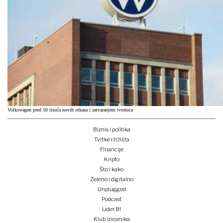
Volkswagen pred 50 tisuća novih otkaza i zatvaranjem tvornica
Biznis i politika
Tvrtke i tržišta
Financije
Kripto
Što i kako
Zeleno i digitalno
Unplugged
Podcast
Lider BI
Klub izvoznika