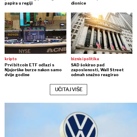
papira u regiji
dionice
kripto
biznis i politika
Prvi bitcoin ETF odlazi s
SAD šokirao pad
Njujorške burze nakon samo
zaposlenosti, Wall Street
dvije godine
odmah snažno reagirao
UČITAJ VIŠE