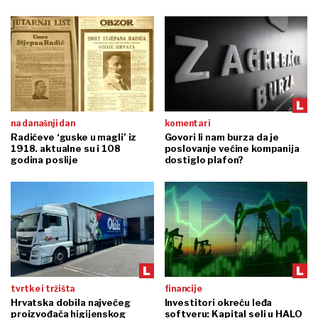
na današnji dan
komentari
Radićeve ‘guske u magli’ iz
Govori li nam burza da je
1918. aktualne su i 108
poslovanje većine kompanija
godina poslije
dostiglo plafon?
tvrtke i tržišta
financije
Hrvatska dobila najvećeg
Investitori okreću leđa
proizvođača higijenskog
softveru: Kapital seli u HALO