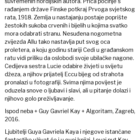
suvremenih nordijskih autora. Priča počinje s
rađanjem države Finske potkraj Prvoga svjetskog
rata, 1918. Zemlja u nastajanju postaje poprište
žestokih sukoba crvenih i bijelih u kojima svatko
mora odabrati stranu. Nesuđena nogometna
zvijezda Allu tako nastavlja put svog oca
proletera, a koju godinu stariji Cedi u građanskom
ratu vidi priliku da oslobodi svoje ubilačke nagone.
Cedijeva sestra Lucie odabire živjeti u svijetu
džeza, a njihov prijatelj Eccu bijeg od strahota
pronalazi u fotografiji. Svima njima povijest je
oduzela snove o ljubavi i slavi, ali u pitanje dolazi i
njihovo golo preživljavanje.
Ispod neba + Guy Gavriel Kay + Algoritam, Zagreb,
2016.
Ljubitelji Guya Gavriela Kaya i njegove istančane
fantastike uživat će i u ovoj knjizi. I ovaj put Kay