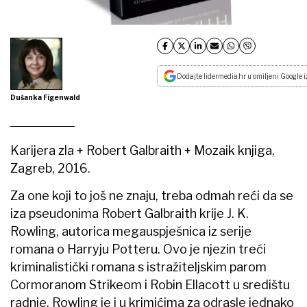
Dodajte lidermedia.hr u omiljeni Google i
Dušanka Figenwald
Karijera zla + Robert Galbraith + Mozaik knjiga,
Zagreb, 2016.
Za one koji to još ne znaju, treba odmah reći da se
iza pseudonima Robert Galbraith krije J. K.
Rowling, autorica megauspješnica iz serije
romana o Harryju Potteru. Ovo je njezin treći
kriminalistički romana s istražiteljskim parom
Cormoranom Strikeom i Robin Ellacott u središtu
radnje. Rowling je i u krimićima za odrasle jednako