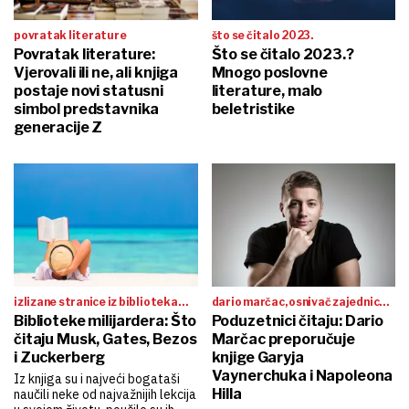
povratak literature
što se čitalo 2023.
Povratak literature:
Što se čitalo 2023.?
Vjerovali ili ne, ali knjiga
Mnogo poslovne
postaje novi statusni
literature, malo
simbol predstavnika
beletristike
generacije Z
izlizane stranice iz biblioteka
dario marčac, osnivač zajednice
milijardera
Biblioteke milijardera: Što
Poduzetnici čitaju: Dario
crew i tiktok-konzultant
čitaju Musk, Gates, Bezos
Marčac preporučuje
i Zuckerberg
knjige Garyja
Vaynerchuka i Napoleona
Iz knjiga su i najveći bogataši
Hilla
naučili neke od najvažnijih lekcija