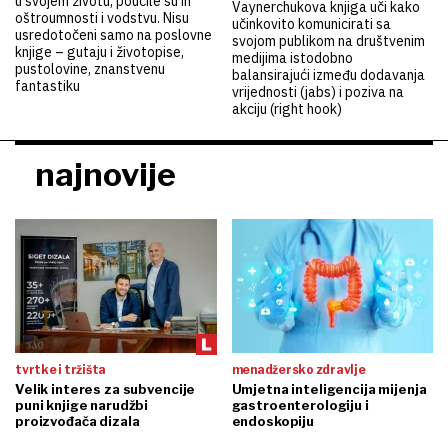
u svojem životu, poučile su ih
Vaynerchukova knjiga uči kako
oštroumnosti i vodstvu. Nisu
učinkovito komunicirati sa
usredotočeni samo na poslovne
svojom publikom na društvenim
knjige – gutaju i životopise,
medijima istodobno
pustolovine, znanstvenu
balansirajući između dodavanja
fantastiku
vrijednosti (jabs) i poziva na
akciju (right hook)
najnovije
tvrtke i tržišta
menadžersko zdravlje
Velik interes za subvencije
Umjetna inteligencija mijenja
puni knjige narudžbi
gastroenterologiju i
proizvođača dizala
endoskopiju