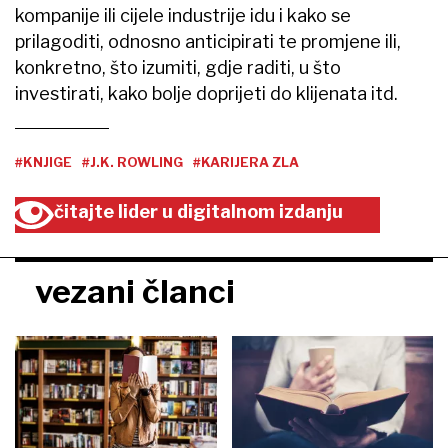
kompanije ili cijele industrije idu i kako se
prilagoditi, odnosno anticipirati te promjene ili,
konkretno, što izumiti, gdje raditi, u što
investirati, kako bolje doprijeti do klijenata itd.
#KNJIGE
#J.K. ROWLING
#KARIJERA ZLA
čitajte lider u digitalnom izdanju
vezani članci