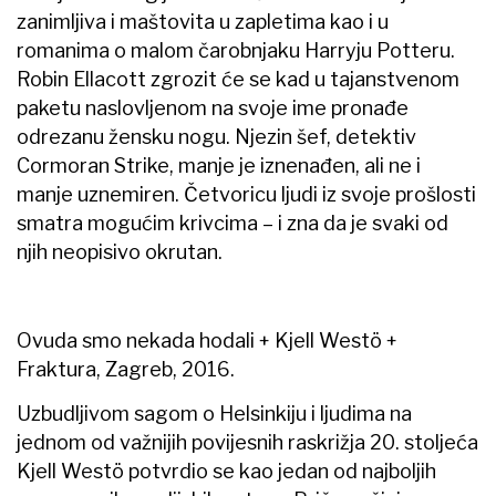
zanimljiva i maštovita u zapletima kao i u
romanima o malom čarobnjaku Harryju Potteru.
Robin Ellacott zgrozit će se kad u tajanstvenom
paketu naslovljenom na svoje ime pronađe
odrezanu žensku nogu. Njezin šef, detektiv
Cormoran Strike, manje je iznenađen, ali ne i
manje uznemiren. Četvoricu ljudi iz svoje prošlosti
smatra mogućim krivcima – i zna da je svaki od
njih neopisivo okrutan.
Ovuda smo nekada hodali + Kjell Westö +
Fraktura, Zagreb, 2016.
Uzbudljivom sagom o Helsinkiju i ljudima na
jednom od važnijih povijesnih raskrižja 20. stoljeća
Kjell Westö potvrdio se kao jedan od najboljih