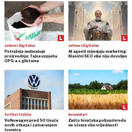
zeleno i digitalno
zeleno i digitalno
Potražnja nadmašuje
AI agenti mijenjaju marketing:
proizvodnju: Tajna uspjeha
Klasični SEO više nije dovoljan
OPG-a s glistama
tvrtke i tržišta
komentari
Volkswagen pred 50 tisuća
Zašto hrvatska poljoprivreda
novih otkaza i zatvaranjem
ne stvara više vrijednosti
tvornica