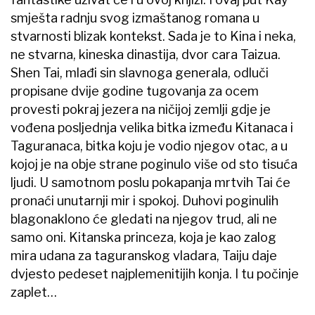
smješta radnju svog izmaštanog romana u
stvarnosti blizak kontekst. Sada je to Kina i neka,
ne stvarna, kineska dinastija, dvor cara Taizua.
Shen Tai, mlađi sin slavnoga generala, odluči
propisane dvije godine tugovanja za ocem
provesti pokraj jezera na ničijoj zemlji gdje je
vođena posljednja velika bitka između Kitanaca i
Taguranaca, bitka koju je vodio njegov otac, a u
kojoj je na obje strane poginulo više od sto tisuća
ljudi. U samotnom poslu pokapanja mrtvih Tai će
pronaći unutarnji mir i spokoj. Duhovi poginulih
blagonaklono će gledati na njegov trud, ali ne
samo oni. Kitanska princeza, koja je kao zalog
mira udana za taguranskog vladara, Taiju daje
dvjesto pedeset najplemenitijih konja. I tu počinje
zaplet…