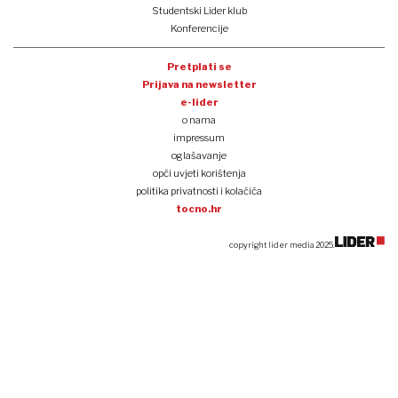
Studentski Lider klub
Konferencije
Pretplati se
Prijava na newsletter
e-lider
o nama
impressum
oglašavanje
opći uvjeti korištenja
politika privatnosti i kolačića
tocno.hr
copyright lider media 2025.