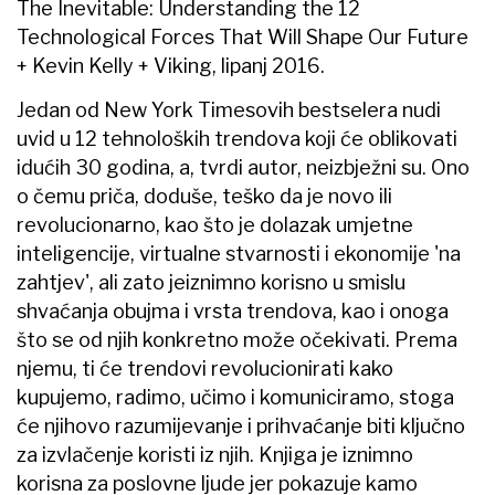
The Inevitable: Understanding the 12
Technological Forces That Will Shape Our Future
+ Kevin Kelly + Viking, lipanj 2016.
Jedan od New York Timesovih bestselera nudi
uvid u 12 tehnoloških trendova koji će oblikovati
idućih 30 godina, a, tvrdi autor, neizbježni su. Ono
o čemu priča, doduše, teško da je novo ili
revolucionarno, kao što je dolazak umjetne
inteligencije, virtualne stvarnosti i ekonomije 'na
zahtjev', ali zato jeiznimno korisno u smislu
shvaćanja obujma i vrsta trendova, kao i onoga
što se od njih konkretno može očekivati. Prema
njemu, ti će trendovi revolucionirati kako
kupujemo, radimo, učimo i komuniciramo, stoga
će njihovo razumijevanje i prihvaćanje biti ključno
za izvlačenje koristi iz njih. Knjiga je iznimno
korisna za poslovne ljude jer pokazuje kamo