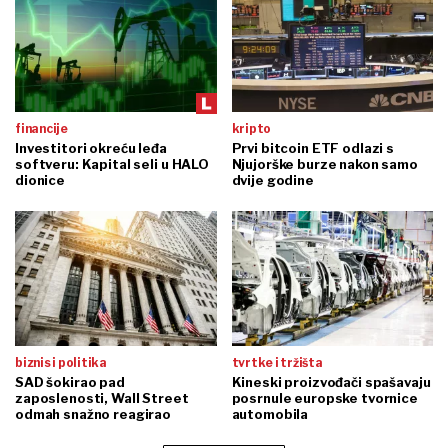
financije
kripto
Investitori okreću leđa
Prvi bitcoin ETF odlazi s
softveru: Kapital seli u HALO
Njujorške burze nakon samo
dionice
dvije godine
biznis i politika
tvrtke i tržišta
SAD šokirao pad
Kineski proizvođači spašavaju
zaposlenosti, Wall Street
posrnule europske tvornice
odmah snažno reagirao
automobila