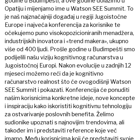
godine u Budimpešti, a ove godine dolazimo u
Opatiju i mijenjamo ime u Watson SEE Summit. To
je naš najznačajniji događaj u regiji Jugoistočne
Europe i najveća konferencija za korisnike te
očekujemo puno visokopozicioniranih menadžera,
industrijskih inovatora i «trend makera», ukupno
više od 400 ljudi. Prošle godine u Budimpešti smo
podijelili našu viziju kognitivnog računarstva u
Jugoistočnoj Europi. Nakon evolucije u zadnjih 12
mjeseci možemo reći da je kognitivno
računarstvo realnost što će ovogodišnji Watson
SEE Summit i pokazati. Konferencija će ponuditi
našim korisnicima konkretne ideje, nove koncepte
i inspiraciju kako iskoristiti kognitivnu tehnologiju
za ostvarivanje poslovnih benefita. Želimo
sudionike upoznati s najnovijim trendovima, ali
također im i predstaviti reference koje već
imamo. Među korisnicima koji će predstaviti svoje