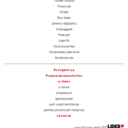
Tvrtke i tržišta
Financije
Kripto
Što i kako
Zeleno i digitalno
Unplugged
Podcast
Lider BI
Klub izvoznika
Studentski Lider klub
Konferencije
Pretplati se
Prijava na newsletter
e-lider
o nama
impressum
oglašavanje
opći uvjeti korištenja
politika privatnosti i kolačića
tocno.hr
copyright lider media 2025.