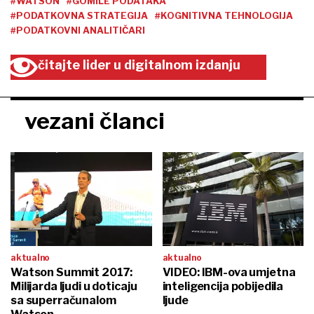
#WATSON
#GOMILE PODATAKA
#PODATKOVNA STRATEGIJA
#KOGNITIVNA TEHNOLOGIJA
#PODATKOVNI ANALITIČARI
čitajte lider u digitalnom izdanju
vezani članci
aktualno
aktualno
Watson Summit 2017:
VIDEO: IBM-ova umjetna
Milijarda ljudi u doticaju
inteligencija pobijedila
sa superračunalom
ljude