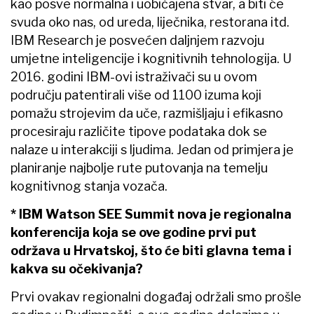
kao posve normalna i uobičajena stvar, a biti će
svuda oko nas, od ureda, liječnika, restorana itd.
IBM Research je posvećen daljnjem razvoju
umjetne inteligencije i kognitivnih tehnologija. U
2016. godini IBM-ovi istraživači su u ovom
području patentirali više od 1100 izuma koji
pomažu strojevim da uče, razmišljaju i efikasno
procesiraju različite tipove podataka dok se
nalaze u interakciji s ljudima. Jedan od primjera je
planiranje najbolje rute putovanja na temelju
kognitivnog stanja vozača.
* IBM Watson SEE Summit nova je regionalna
konferencija koja se ove godine prvi put
održava u Hrvatskoj, što će biti glavna tema i
kakva su očekivanja?
Prvi ovakav regionalni događaj održali smo prošle