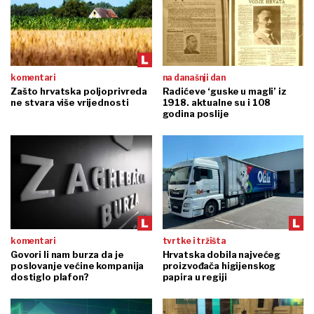
komentari
na današnji dan
Zašto hrvatska poljoprivreda
Radićeve ‘guske u magli’ iz
ne stvara više vrijednosti
1918. aktualne su i 108
godina poslije
komentari
tvrtke i tržišta
Govori li nam burza da je
Hrvatska dobila najvećeg
poslovanje većine kompanija
proizvođača higijenskog
dostiglo plafon?
papira u regiji