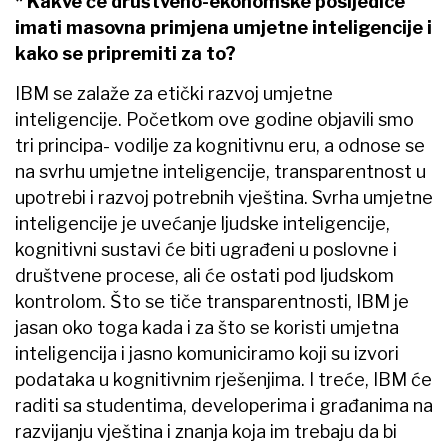
* Kakve će društveno-ekonomske posljedice
imati masovna primjena umjetne inteligencije i
kako se pripremiti za to?
IBM se zalaže za etički razvoj umjetne
inteligencije. Početkom ove godine objavili smo
tri principa- vodilje za kognitivnu eru, a odnose se
na svrhu umjetne inteligencije, transparentnost u
upotrebi i razvoj potrebnih vještina. Svrha umjetne
inteligencije je uvećanje ljudske inteligencije,
kognitivni sustavi će biti ugrađeni u poslovne i
društvene procese, ali će ostati pod ljudskom
kontrolom. Što se tiče transparentnosti, IBM je
jasan oko toga kada i za što se koristi umjetna
inteligencija i jasno komuniciramo koji su izvori
podataka u kognitivnim rješenjima. I treće, IBM će
raditi sa studentima, developerima i građanima na
razvijanju vještina i znanja koja im trebaju da bi