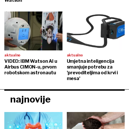
Watson
aktualno
aktualno
VIDEO: IBM Watson AI u
Umjetna inteligencija
Airbus CIMON-u, prvom
smanjuje potrebu za
robotskom astronautu
'prevoditeljima od krvi i
mesa'
najnovije