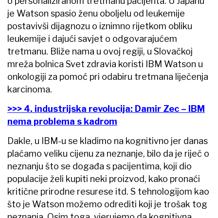
o personaliziranom tretmanu pacijenta. U Japanu
je Watson spasio ženu oboljelu od leukemije
postavivši dijagnozu o iznimno rijetkom obliku
leukemije i dajući savjet o odgovarajućem
tretmanu. Bliže nama u ovoj regiji, u Slovačkoj
mreža bolnica Svet zdravia koristi IBM Watson u
onkologiji za pomoć pri odabiru tretmana liječenja
karcinoma.
>>> 4. industrijska revolucija: Damir Zec – IBM
nema problema s kadrom
Dakle, u IBM-u se kladimo na kognitivno jer danas
plaćamo veliku cijenu za neznanje, bilo da je riječ o
neznanju što se događa s pacijentima, koji dio
populacije želi kupiti neki proizvod, kako pronaći
kritične prirodne resurese itd. S tehnologijom kao
što je Watson možemo odrediti koji je trošak tog
neznanja. Osim toga, vjerujemo da kognitivna