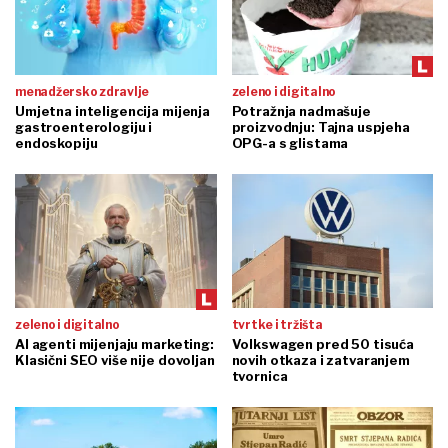
menadžersko zdravlje
zeleno i digitalno
Umjetna inteligencija mijenja
Potražnja nadmašuje
gastroenterologiju i
proizvodnju: Tajna uspjeha
endoskopiju
OPG-a s glistama
zeleno i digitalno
tvrtke i tržišta
AI agenti mijenjaju marketing:
Volkswagen pred 50 tisuća
Klasični SEO više nije dovoljan
novih otkaza i zatvaranjem
tvornica