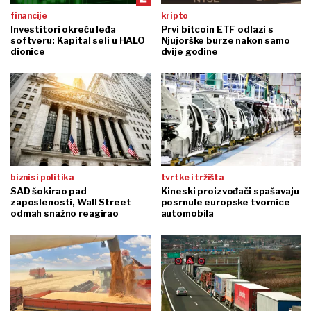
financije
kripto
Investitori okreću leđa
Prvi bitcoin ETF odlazi s
softveru: Kapital seli u HALO
Njujorške burze nakon samo
dionice
dvije godine
biznis i politika
tvrtke i tržišta
SAD šokirao pad
Kineski proizvođači spašavaju
zaposlenosti, Wall Street
posrnule europske tvornice
odmah snažno reagirao
automobila