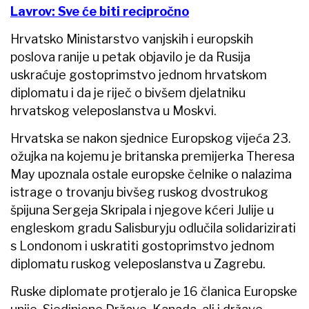
Lavrov: Sve će biti recipročno
Hrvatsko Ministarstvo vanjskih i europskih
poslova ranije u petak objavilo je da Rusija
uskraćuje gostoprimstvo jednom hrvatskom
diplomatu i da je riječ o bivšem djelatniku
hrvatskog veleposlanstva u Moskvi.
Hrvatska se nakon sjednice Europskog vijeća 23.
ožujka na kojemu je britanska premijerka Theresa
May upoznala ostale europske čelnike o nalazima
istrage o trovanju bivšeg ruskog dvostrukog
špijuna Sergeja Skripala i njegove kćeri Julije u
engleskom gradu Salisburyju odlučila solidarizirati
s Londonom i uskratiti gostoprimstvo jednom
diplomatu ruskog veleposlanstva u Zagrebu.
Ruske diplomate protjeralo je 16 članica Europske