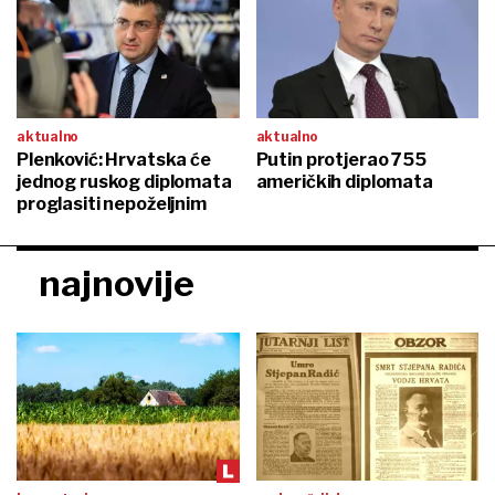
aktualno
aktualno
Plenković: Hrvatska će
Putin protjerao 755
jednog ruskog diplomata
američkih diplomata
proglasiti nepoželjnim
najnovije