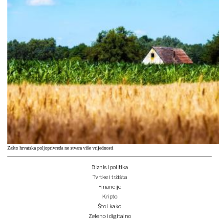
Zašto hrvatska poljoprivreda ne stvara više vrijednosti
Biznis i politika
Tvrtke i tržišta
Financije
Kripto
Što i kako
Zeleno i digitalno