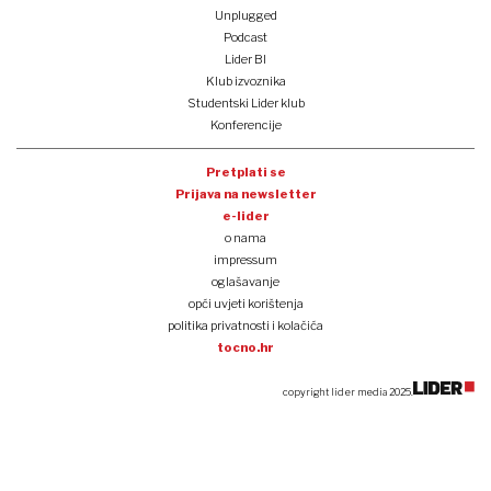
Unplugged
Podcast
Lider BI
Klub izvoznika
Studentski Lider klub
Konferencije
Pretplati se
Prijava na newsletter
e-lider
o nama
impressum
oglašavanje
opći uvjeti korištenja
politika privatnosti i kolačića
tocno.hr
copyright lider media 2025.