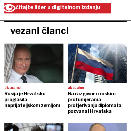
čitajte lider u digitalnom izdanju
vezani članci
aktualno
aktualno
Rusija je Hrvatsku
Na razgovor o ruskim
proglasila
protumjerama
neprijateljskom zemljom
protjerivanju diplomata
pozvana i Hrvatska