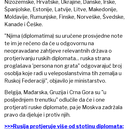
Nizozemske, Hrvatske, Ukrajine, Danske, Irske,
Španjolske, Estonije, Latvije, Litve, Makedonije,
Moldavije, Rumunjske, Finske, Norveške, Švedske,
Kanade i Češke.
"Njima (diplomatima) su uručene prosvjedne note
te im je rečeno da će u odgovornu na
neopravadane zahtjeve relevantnih država o
protjerivanju ruskih diplomata... ruska strana
proglašava 'persona non grata" odgovarajuć broj
osoblja koje radi u veleposlanstvima tih zemalja u
Ruskoj Federaciji", objavilo je ministarstvo.
Belgija, Mađarska, Gruzija i Crna Gora su "u
posljednjem trenutku" odlučile da će i one
protjerati ruske diplomate, pa je Moskva zadržala
pravo da djeluje i protiv njih.
>>>Rusija protjeruje više od stotinu diplomata;