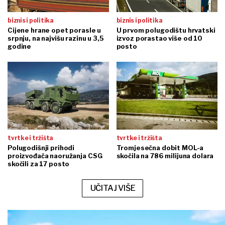
biznis i politika
biznis i politika
Cijene hrane opet porasle u
U prvom polugodištu hrvatski
srpnju, na najvišu razinu u 3,5
izvoz porastao više od 10
godine
posto
tvrtke i tržišta
tvrtke i tržišta
Polugodišnji prihodi
Tromjesečna dobit MOL-a
proizvođača naoružanja CSG
skočila na 786 milijuna dolara
skočili za 17 posto
UČITAJ VIŠE