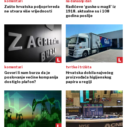
komentari
na današnji dan
Zašto hrvatska poljoprivreda
Radićeve ‘guske u magli’ iz
ne stvara više vrijednosti
1918. aktualne su i 108
godina poslije
komentari
tvrtke i tržišta
Govori li nam burza da je
Hrvatska dobila najvećeg
poslovanje većine kompanija
proizvođača higijenskog
dostiglo plafon?
papira u regiji