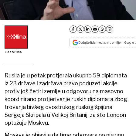
Dodajte lidermedia.hr u omiljeni Google i
Lider/Hina
Rusija je u petak protjerala ukupno 59 diplomata
iz 23 države i zadržava pravo poduzeti akcije
protiv još četiri zemlje u odgovoru na masovno
koordinirano protjerivanje ruskih diplomata zbog
trovanja bivšeg dvostrukog ruskog špijuna
Sergeja Skripala u Velikoj Britaniji za što London
optužuje Moskvu.
Moskva je objavila da time odgovara po njezinu