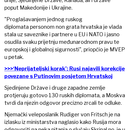
unije, Sjedinjene Države, Kanada, ali i države
poput Makedonije i Ukrajine.
"Proglašavanjem jednog ruskog
diplomata personom non grata hrvatska je vlada
stala uz saveznike i partnere u EU i NATO i jasno
osudila svaku prijetnju međunarodnom pravu te
europskoj i globalnoj sigurnosti", priopćio je MVEP
u petak.
>>>‘Neprijateljski korak’: Rusi najavili korekcije
povezane s Putinovim posjetom Hrvatskoj
Sjedinjene Države i druge zapadne zemlje
protjeruju gotovo 130 ruskih diplomata, a Moskva
tvrdi da njezin odgovor precizno zrcali te odluke.
Njemački veleposlanik Rudiger von Fritsch je na
izlasku iz ministarstva naglasio kako Rusija mora
odgovoriti na neka pitanja o slučaju Skripal no je u