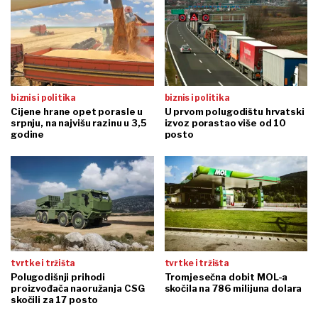
biznis i politika
biznis i politika
Cijene hrane opet porasle u
U prvom polugodištu hrvatski
srpnju, na najvišu razinu u 3,5
izvoz porastao više od 10
godine
posto
tvrtke i tržišta
tvrtke i tržišta
Polugodišnji prihodi
Tromjesečna dobit MOL-a
proizvođača naoružanja CSG
skočila na 786 milijuna dolara
skočili za 17 posto