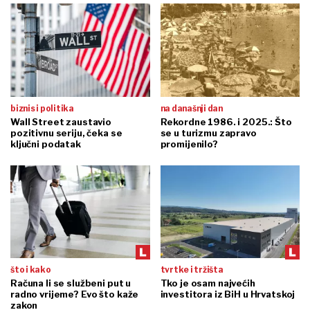
biznis i politika
na današnji dan
Wall Street zaustavio
Rekordne 1986. i 2025.: Što
pozitivnu seriju, čeka se
se u turizmu zapravo
ključni podatak
promijenilo?
što i kako
tvrtke i tržišta
Računa li se službeni put u
Tko je osam najvećih
radno vrijeme? Evo što kaže
investitora iz BiH u Hrvatskoj
zakon