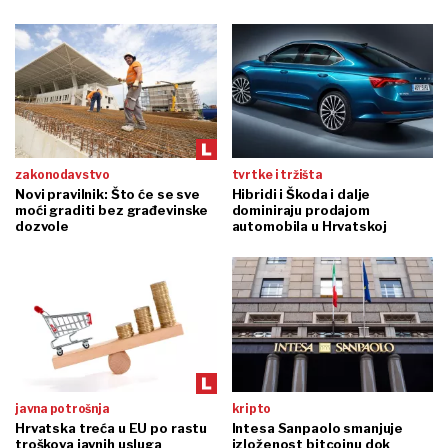
zakonodavstvo
tvrtke i tržišta
Novi pravilnik: Što će se sve
Hibridi i Škoda i dalje
moći graditi bez građevinske
dominiraju prodajom
dozvole
automobila u Hrvatskoj
javna potrošnja
kripto
Hrvatska treća u EU po rastu
Intesa Sanpaolo smanjuje
troškova javnih usluga
izloženost bitcoinu dok