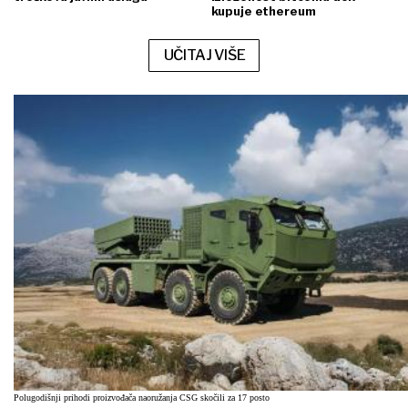
kupuje ethereum
UČITAJ VIŠE
Polugodišnji prihodi proizvođača naoružanja CSG skočili za 17 posto