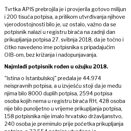
Tvrtka APIS prebrojila je i provjerila gotovo milijun
i 200 tisuća potpisa, a prilikom utvrđivanja njihove
vjerodostojnosti bilo je, uz ostalo, važno da se
potpisnik nalazi u registru birača na zadnji dan
prikupljanja potpisa 27. svibnja 2018, da je točno i
čitko navedeno ime potpisnika s pripadajućim
OIB-om, bez križanja i nadopunjavanja.
Najmlađi potpisnik rođen u ožujku 2018.
"Istina o Istanbulskoj" predala je 44.974
neispravnih potpisa, a u izvješću stoji da je među
njima bilo 8000 duplih potpisa, 2594 potpisa
osoba kojih nema u registru birača RH, 428 osoba
nije bilo punoljetno u vrijeme prikupljanja potpisa,
158 potpisnika nije imalo hrvatsko državljanstvo,
240 osoba je preminulo prije početka prikupljanja