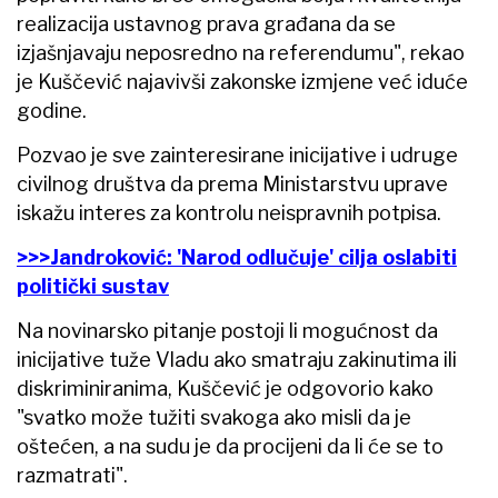
realizacija ustavnog prava građana da se
izjašnjavaju neposredno na referendumu", rekao
je Kuščević najavivši zakonske izmjene već iduće
godine.
Pozvao je sve zainteresirane inicijative i udruge
civilnog društva da prema Ministarstvu uprave
iskažu interes za kontrolu neispravnih potpisa.
>>>Jandroković: 'Narod odlučuje' cilja oslabiti
politički sustav
Na novinarsko pitanje postoji li mogućnost da
inicijative tuže Vladu ako smatraju zakinutima ili
diskriminiranima, Kuščević je odgovorio kako
"svatko može tužiti svakoga ako misli da je
oštećen, a na sudu je da procijeni da li će se to
razmatrati".