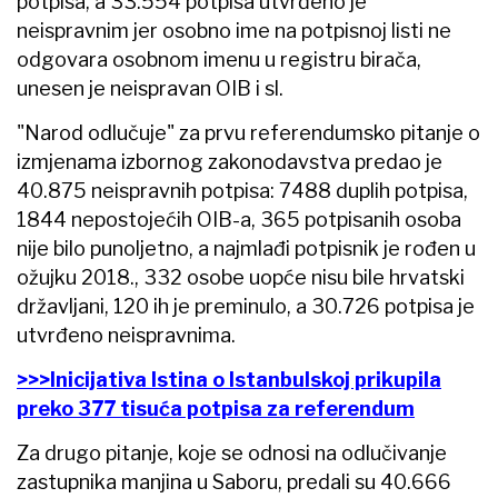
potpisa, a 33.554 potpisa utvrđeno je
neispravnim jer osobno ime na potpisnoj listi ne
odgovara osobnom imenu u registru birača,
unesen je neispravan OIB i sl.
"Narod odlučuje" za prvu referendumsko pitanje o
izmjenama izbornog zakonodavstva predao je
40.875 neispravnih potpisa: 7488 duplih potpisa,
1844 nepostojećih OIB-a, 365 potpisanih osoba
nije bilo punoljetno, a najmlađi potpisnik je rođen u
ožujku 2018., 332 osobe uopće nisu bile hrvatski
državljani, 120 ih je preminulo, a 30.726 potpisa je
utvrđeno neispravnima.
>>>Inicijativa Istina o Istanbulskoj prikupila
preko 377 tisuća potpisa za referendum
Za drugo pitanje, koje se odnosi na odlučivanje
zastupnika manjina u Saboru, predali su 40.666