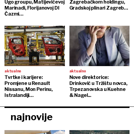
Ugo groupu, Matijevićevoj
Zagrebačkom holdingu,
Marinadi, Florijanovoj DI
Gradskoj plinari Zagreb…
Čazmi…
aktualno
aktualno
Tvrtke i karijere:
Nove direktorice:
Promjene u Renault
Drinković u Tržištu novca,
Nissanu, Mon Perinu,
Trpezanovska u Kuehne
Istralandiji…
& Nagel...
najnovije