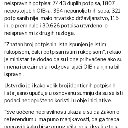
neispravnih potpisa: 7443 duplih potpisa, 1807
nepostojećih OIB-a, 354 nepunoljetnih soba, 321
potpisanih nije imalo hrvatsko državljanstvo, 115
ih je preminulo i 30.626 potpisa utvrđeno je
neispravnim iz drugih razloga.
"Znatan broj potpisnih lista ispunjen je istim
rukopisom, čak i potpisan istim rukopisom", rekao
je ministar te dodao da su i one prihvaćene ako su
imena i prezimena i odgovarajući OIB na njima bili
ispravni.
Ustvrdio je i kako velik broj identičnih potpisnih
lista jasno upućuje u osnovanu sumnju da su se isti
podaci nedopušteno koristili u obje inicijative.
"Sve uočene nepravilnosti ukazale su da Zakon o
referendumu ima puno manjkavosti, da ga treba
popraviti kako bi se omogućila bolja i kvalitetnija