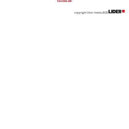
tocno.hr
copyright lider media 2025.