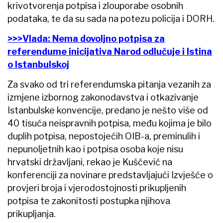
krivotvorenja potpisa i zlouporabe osobnih
podataka, te da su sada na potezu policija i DORH.
>>>Vlada: Nema dovoljno potpisa za
referendume inicijativa Narod odlučuje i Istina
o Istanbulskoj
Za svako od tri referendumska pitanja vezanih za
izmjene izbornog zakonodavstva i otkazivanje
Istanbulske konvencije, predano je nešto više od
40 tisuća neispravnih potpisa, među kojima je bilo
duplih potpisa, nepostojećih OIB-a, preminulih i
nepunoljetnih kao i potpisa osoba koje nisu
hrvatski državljani, rekao je Kuščević na
konferenciji za novinare predstavljajući Izvješće o
provjeri broja i vjerodostojnosti prikupljenih
potpisa te zakonitosti postupka njihova
prikupljanja.