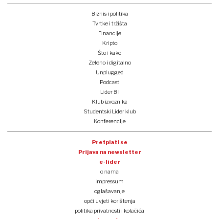
Biznis i politika
Tvrtke i tržišta
Financije
Kripto
Što i kako
Zeleno i digitalno
Unplugged
Podcast
Lider BI
Klub izvoznika
Studentski Lider klub
Konferencije
Pretplati se
Prijava na newsletter
e-lider
o nama
impressum
oglašavanje
opći uvjeti korištenja
politika privatnosti i kolačića