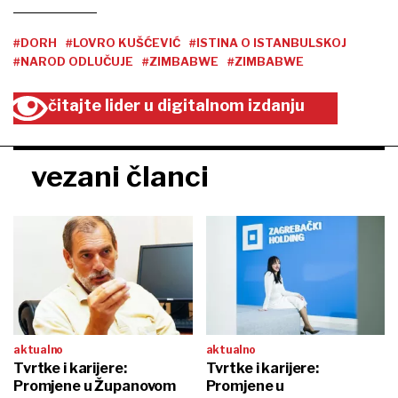
#DORH
#LOVRO KUŠĆEVIĆ
#ISTINA O ISTANBULSKOJ
#NAROD ODLUČUJE
#ZIMBABWE
#ZIMBABWE
čitajte lider u digitalnom izdanju
vezani članci
aktualno
aktualno
Tvrtke i karijere:
Tvrtke i karijere:
Promjene u Županovom
Promjene u