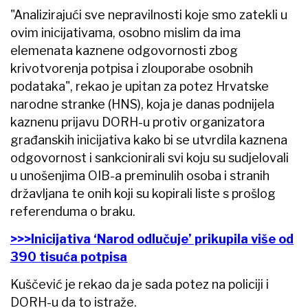
"Analizirajući sve nepravilnosti koje smo zatekli u
ovim inicijativama, osobno mislim da ima
elemenata kaznene odgovornosti zbog
krivotvorenja potpisa i zlouporabe osobnih
podataka", rekao je upitan za potez Hrvatske
narodne stranke (HNS), koja je danas podnijela
kaznenu prijavu DORH-u protiv organizatora
građanskih inicijativa kako bi se utvrdila kaznena
odgovornost i sankcionirali svi koju su sudjelovali
u unošenjima OIB-a preminulih osoba i stranih
državljana te onih koji su kopirali liste s prošlog
referenduma o braku.
>>>Inicijativa ‘Narod odlučuje’ prikupila više od
390 tisuća potpisa
Kuščević je rekao da je sada potez na policiji i
DORH-u da to istraže.