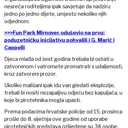
nesreća roditeljima ipak savjetuje da nadziru
jedno po jedno dijete, umjesto nekoliko njih
odjednom.
>>>Fun Park Mirnovec oduševio na prvu;
poduzetničku inicijativu pohvalili i G. Marić i
Cappelli
Djeca mlađa od šest godina trebala bi ostati u
zatvorenom i vatromete promatrati s udaljenosti,
kroz zatvoreni prozor.
Ukoliko mališani ipak idu van gledati eksplozije,
trebali bi nositi nezapaljivu odjeću bez kapuljača, u
koje bi pirotehnika mogla upasti.
Prema podacima hrvatske policije od 15. prosinca
prošle do 8. siječnja ove godine od uporabe
pirotehničkih sredstava ozlijeđene su 34 osobe,