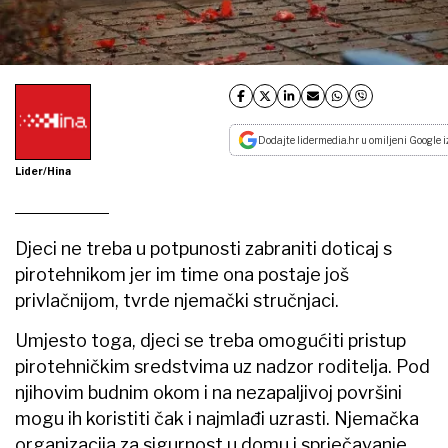
Dodajte lidermedia.hr u omiljeni Google i
Lider/Hina
Djeci ne treba u potpunosti zabraniti doticaj s
pirotehnikom jer im time ona postaje još
privlačnijom, tvrde njemački stručnjaci.
Umjesto toga, djeci se treba omogućiti pristup
pirotehničkim sredstvima uz nadzor roditelja. Pod
njihovim budnim okom i na nezapaljivoj površini
mogu ih koristiti čak i najmlađi uzrasti. Njemačka
organizacija za sigurnost u domu i sprječavanje