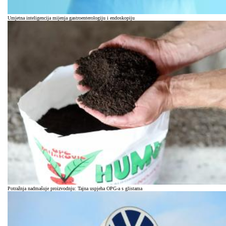
Umjetna inteligencija mijenja gastroenterologiju i endoskopiju
Potražnja nadmašuje proizvodnju: Tajna uspjeha OPG-a s glistama