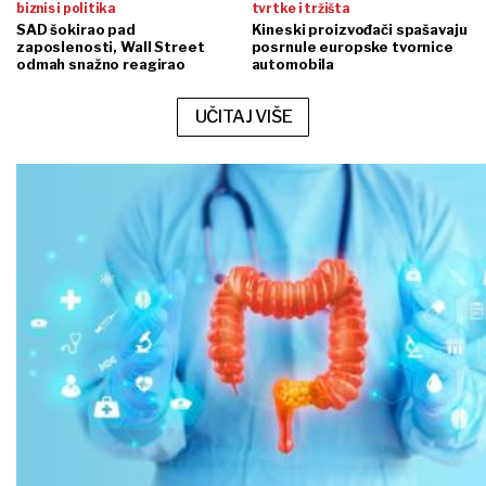
biznis i politika
tvrtke i tržišta
SAD šokirao pad
Kineski proizvođači spašavaju
zaposlenosti, Wall Street
posrnule europske tvornice
odmah snažno reagirao
automobila
UČITAJ VIŠE