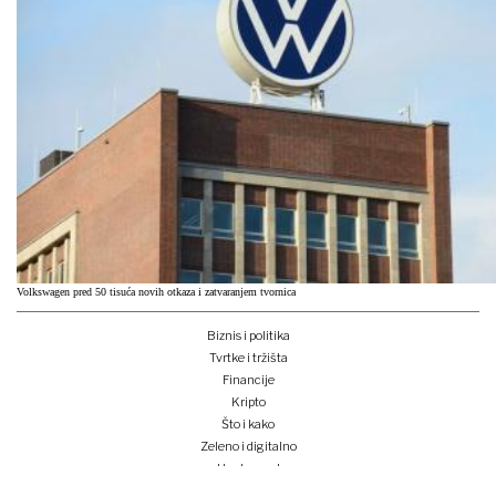
Volkswagen pred 50 tisuća novih otkaza i zatvaranjem tvornica
Biznis i politika
Tvrtke i tržišta
Financije
Kripto
Što i kako
Zeleno i digitalno
Unplugged
Podcast