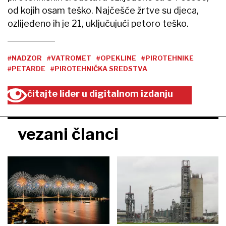
od kojih osam teško. Najčešće žrtve su djeca,
ozlijeđeno ih je 21, uključujući petoro teško.
#NADZOR
#VATROMET
#OPEKLINE
#PIROTEHNIKE
#PETARDE
#PIROTEHNIČKA SREDSTVA
čitajte lider u digitalnom izdanju
vezani članci