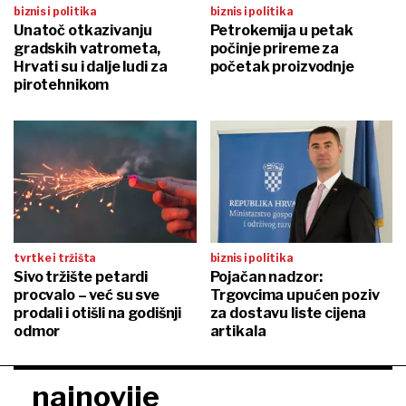
biznis i politika
biznis i politika
Unatoč otkazivanju
Petrokemija u petak
gradskih vatrometa,
počinje prireme za
Hrvati su i dalje ludi za
početak proizvodnje
pirotehnikom
tvrtke i tržišta
biznis i politika
Sivo tržište petardi
Pojačan nadzor:
procvalo – već su sve
Trgovcima upućen poziv
prodali i otišli na godišnji
za dostavu liste cijena
odmor
artikala
najnovije