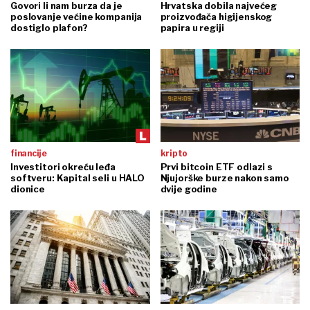
Govori li nam burza da je
Hrvatska dobila najvećeg
poslovanje većine kompanija
proizvođača higijenskog
dostiglo plafon?
papira u regiji
financije
kripto
Investitori okreću leđa
Prvi bitcoin ETF odlazi s
softveru: Kapital seli u HALO
Njujorške burze nakon samo
dionice
dvije godine