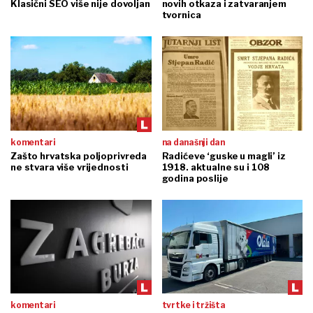
Klasični SEO više nije dovoljan
novih otkaza i zatvaranjem
tvornica
komentari
na današnji dan
Zašto hrvatska poljoprivreda
Radićeve ‘guske u magli’ iz
ne stvara više vrijednosti
1918. aktualne su i 108
godina poslije
komentari
tvrtke i tržišta