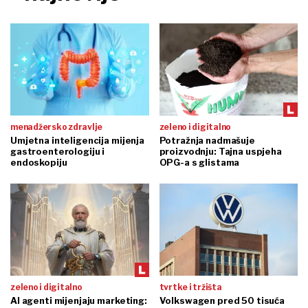
menadžersko zdravlje
zeleno i digitalno
Umjetna inteligencija mijenja
Potražnja nadmašuje
gastroenterologiju i
proizvodnju: Tajna uspjeha
endoskopiju
OPG-a s glistama
zeleno i digitalno
tvrtke i tržišta
AI agenti mijenjaju marketing:
Volkswagen pred 50 tisuća