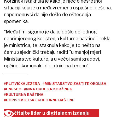
Koržinek istaknula je kako je riječ o nesretnoj
situaciji koja je u međuvremenu uspješno riješena,
napomenuvši da nije došlo do oštećenja
spomenika.
"Međutim, sigurno je da je došlo do jednog
neprimjerenog korištenja kulturne baštine", rekla
je ministrica, te istaknula kako je to nešto na
čemu zajednički trebaju raditi "u manjoj mjeri
Ministarstvo kulture, a u većoj sami gradovi,
općine i komunalni djelatnici na terenu".
#PLITVIČKA JEZERA
#MINISTARSTVO ZAŠTITE OKOLIŠA
#UNESCO
#NINA OBULJEN KORŽINEK
#KULTURNA BAŠTINA
#POPIS SVJETSKE KULTURNE BAŠTINE
čitajte lider u digitalnom izdanju