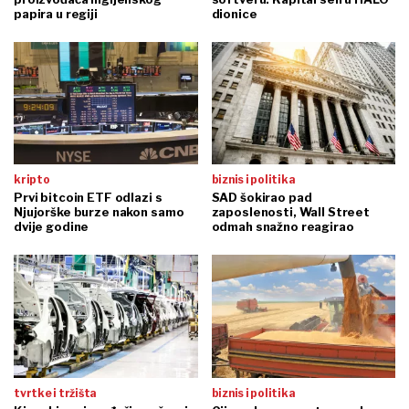
papira u regiji
dionice
kripto
biznis i politika
Prvi bitcoin ETF odlazi s
SAD šokirao pad
Njujorške burze nakon samo
zaposlenosti, Wall Street
dvije godine
odmah snažno reagirao
tvrtke i tržišta
biznis i politika