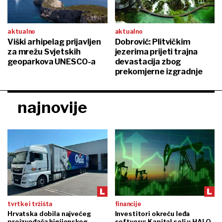
aktualno
aktualno
Viški arhipelag prijavljen
Dobrović: Plitvičkim
za mrežu Svjetskih
jezerima prijeti trajna
geoparkova UNESCO-a
devastacija zbog
prekomjerne izgradnje
najnovije
tvrtke i tržišta
financije
Hrvatska dobila najvećeg
Investitori okreću leđa
proizvođača higijenskog
softveru: Kapital seli u HALO