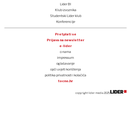
Lider BI
Klub izvoznika
Studentski Lider klub
Konferencije
Pretplati se
Prijava na newsletter
e-lider
o nama
impressum
oglašavanje
opći uvjeti korištenja
politika privatnosti i kolačića
tocno.hr
copyright lider media 2025.