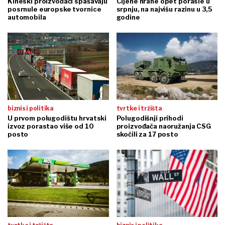
Kineski proizvođači spašavaju
Cijene hrane opet porasle u
posrnule europske tvornice
srpnju, na najvišu razinu u 3,5
automobila
godine
biznis i politika
tvrtke i tržišta
U prvom polugodištu hrvatski
Polugodišnji prihodi
izvoz porastao više od 10
proizvođača naoružanja CSG
posto
skočili za 17 posto