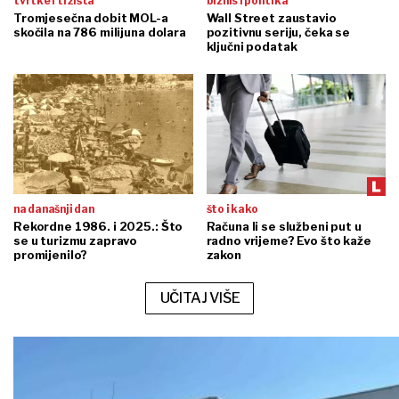
tvrtke i tržišta
biznis i politika
Tromjesečna dobit MOL-a
Wall Street zaustavio
skočila na 786 milijuna dolara
pozitivnu seriju, čeka se
ključni podatak
na današnji dan
što i kako
Rekordne 1986. i 2025.: Što
Računa li se službeni put u
se u turizmu zapravo
radno vrijeme? Evo što kaže
promijenilo?
zakon
UČITAJ VIŠE