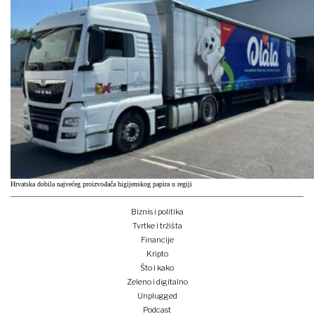
Hrvatska dobila najvećeg proizvođača higijenskog papira u regiji
Biznis i politika
Tvrtke i tržišta
Financije
Kripto
Što i kako
Zeleno i digitalno
Unplugged
Podcast