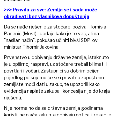
>>> Pravda za sve: Zemlja se i sada može
obrađivati bez vlasnikova dopuštenja
Da se nađe rješenje za stočare, poziva i Tomisla
Panenić (Most) i dodaje kako je to već, ali na
"nasilan način", pokušao učiniti bivši SDP-ov
ministar Tihomir Jakovina.
Prvenstvo u dobivanju državne zemlje, istaknuto
je u opširnoj raspravi, uz stočare trebali bi imati i
povrtlari i voćari. Zastupnici su dobrim ocijenili
prijedlog po kojemu će se i privatno zapušteno
zemljište moći dati u zakup, te upozorili kako
evidencija naplate zakupa i koncesija nije do kraja
riješena.
Nije normalno da se državna zemlja godinama
koristi, ne plaća zakup, a dobivaju poticaji, rekao je