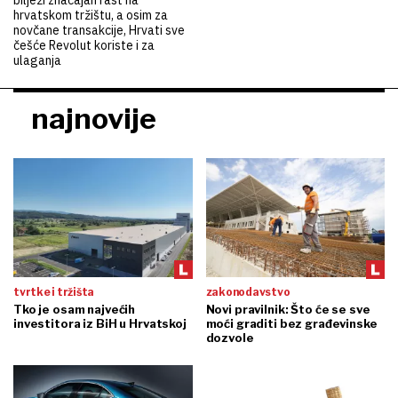
hrvatskom tržištu, a osim za
novčane transakcije, Hrvati sve
češće Revolut koriste i za
ulaganja
najnovije
tvrtke i tržišta
zakonodavstvo
Tko je osam najvećih
Novi pravilnik: Što će se sve
investitora iz BiH u Hrvatskoj
moći graditi bez građevinske
dozvole