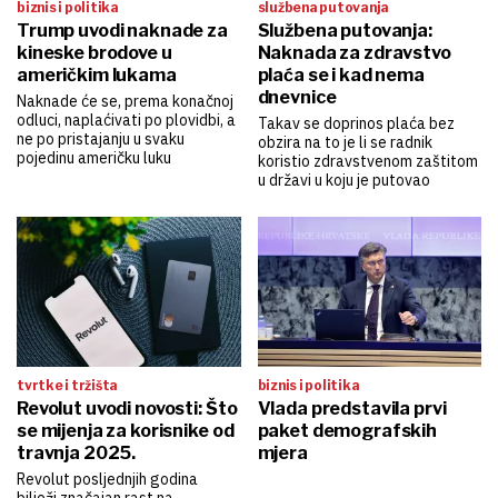
biznis i politika
službena putovanja
Trump uvodi naknade za
Službena putovanja:
kineske brodove u
Naknada za zdravstvo
američkim lukama
plaća se i kad nema
dnevnice
Naknade će se, prema konačnoj
odluci, naplaćivati po plovidbi, a
Takav se doprinos plaća bez
ne po pristajanju u svaku
obzira na to je li se radnik
pojedinu američku luku
koristio zdravstvenom zaštitom
u državi u koju je putovao
tvrtke i tržišta
biznis i politika
Revolut uvodi novosti: Što
Vlada predstavila prvi
se mijenja za korisnike od
paket demografskih
travnja 2025.
mjera
Revolut posljednjih godina
bilježi značajan rast na