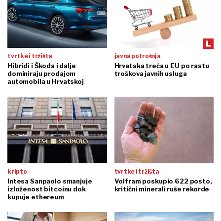
tvrtke i tržišta
javna potrošnja
Hibridi i Škoda i dalje
Hrvatska treća u EU po rastu
dominiraju prodajom
troškova javnih usluga
automobila u Hrvatskoj
kripto
tvrtke i tržišta
Intesa Sanpaolo smanjuje
Volfram poskupio 622 posto,
izloženost bitcoinu dok
kritični minerali ruše rekorde
kupuje ethereum