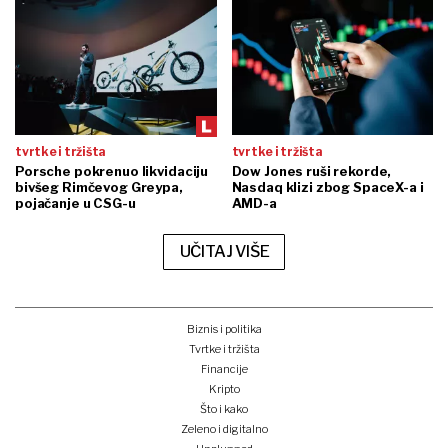
tvrtke i tržišta
tvrtke i tržišta
Porsche pokrenuo likvidaciju
Dow Jones ruši rekorde,
bivšeg Rimčevog Greypa,
Nasdaq klizi zbog SpaceX-a i
pojačanje u CSG-u
AMD-a
UČITAJ VIŠE
Biznis i politika
Tvrtke i tržišta
Financije
Kripto
Što i kako
Zeleno i digitalno