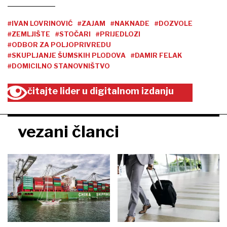
#IVAN LOVRINOVIĆ
#ZAJAM
#NAKNADE
#DOZVOLE
#ZEMLJIŠTE
#STOČARI
#PRIJEDLOZI
#ODBOR ZA POLJOPRIVREDU
#SKUPLJANJE ŠUMSKIH PLODOVA
#DAMIR FELAK
#DOMICILNO STANOVNIŠTVO
čitajte lider u digitalnom izdanju
vezani članci