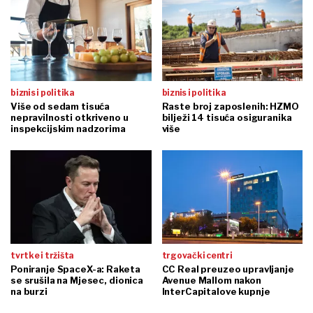
biznis i politika
biznis i politika
Više od sedam tisuća
Raste broj zaposlenih: HZMO
nepravilnosti otkriveno u
bilježi 14 tisuća osiguranika
inspekcijskim nadzorima
više
tvrtke i tržišta
trgovački centri
Poniranje SpaceX-a: Raketa
CC Real preuzeo upravljanje
se srušila na Mjesec, dionica
Avenue Mallom nakon
na burzi
InterCapitalove kupnje