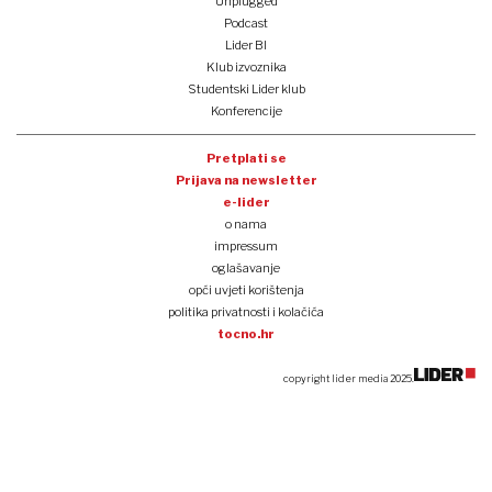
Unplugged
Podcast
Lider BI
Klub izvoznika
Studentski Lider klub
Konferencije
Pretplati se
Prijava na newsletter
e-lider
o nama
impressum
oglašavanje
opći uvjeti korištenja
politika privatnosti i kolačića
tocno.hr
copyright lider media 2025.