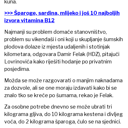
kuna.
>>> Šparoge, sardina, mlijeko i još 10 najboljih
izvora vitamina B12
Najmanji su problem domaće stanovništvo,
problem su vikendaši i oni koji u skupljanje šumskih
plodova dolaze iz mjesta udaljenih i stotinjak
kilometara, odgovara Damir Felak (HDZ), pitajući
Lovrinovića kako riješiti hodanje po privatnim
posjedima.
Možda se može razgovarati o manjim naknadama
za dozvole, ali se one moraju izdavati kako bi se
znalo tko se kreće po šumama, rekao je Felak.
Za osobne potrebe dnevno se može ubrati tri
kilograma gljiva, do 10 kilograma kestena i divljeg
voća, do 2 kilograma šparoga, čulo se na sjednici.