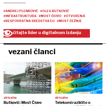
#ANDREJ PLENKOVIĆ
#OLEG BUTKOVIĆ
#INFRASTRUKTURA
#MOST ČIOVO
#OTVORENJE
#BESPOVRATNA SREDSTVA EU
#MOST ČEŽNJE
čitajte lider u digitalnom izdanju
vezani članci
aktualno
aktualno
Butković: Most Čiovo
Telekomi različito o