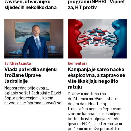
završen, otvaranje u
programu NPBBI - Vipnet
sljedećih nekoliko dana
za, HT protiv
tvrtke i tržišta
komentari
Vlada potvrdila smjenu
Kampanja je samo naoko
tročlane Uprave
eksplozivna, a zapravo se
Jadrolinije
više škakljaju nego što
ratuju
Neposredno prije ovoga,
oglasio se šef Jadrolinije David
Dok se u medijma i na
Sopta priopćenjem u kojem
društvenim mrežama stvara
navodi da je 'spreman povući se'
dojam da u Hrvatskoj
trenutačno nema ničega osim
izborne kampanje i nesmiljene
borbe do istrebljenja između
ljevice i HDZ-a, na terenu se ni
po čemu ne može primijetiti da