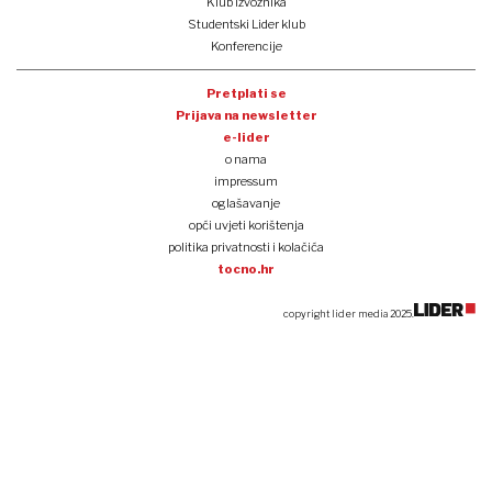
Klub izvoznika
Studentski Lider klub
Konferencije
Pretplati se
Prijava na newsletter
e-lider
o nama
impressum
oglašavanje
opći uvjeti korištenja
politika privatnosti i kolačića
tocno.hr
copyright lider media 2025.