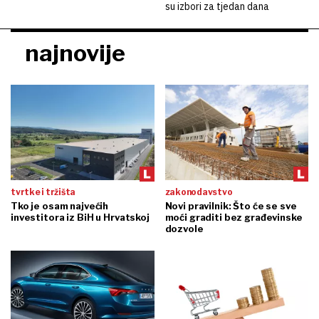
su izbori za tjedan dana
najnovije
tvrtke i tržišta
zakonodavstvo
Tko je osam najvećih
Novi pravilnik: Što će se sve
investitora iz BiH u Hrvatskoj
moći graditi bez građevinske
dozvole