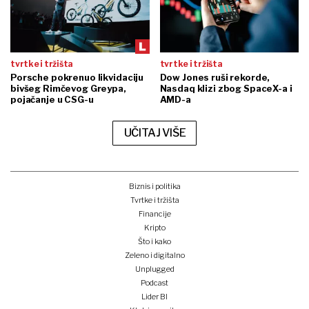
tvrtke i tržišta
tvrtke i tržišta
Porsche pokrenuo likvidaciju
Dow Jones ruši rekorde,
bivšeg Rimčevog Greypa,
Nasdaq klizi zbog SpaceX-a i
pojačanje u CSG-u
AMD-a
UČITAJ VIŠE
Biznis i politika
Tvrtke i tržišta
Financije
Kripto
Što i kako
Zeleno i digitalno
Unplugged
Podcast
Lider BI