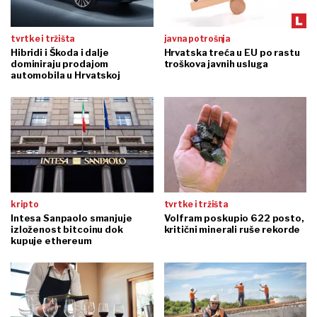
tvrtke i tržišta
javna potrošnja
Hibridi i Škoda i dalje
Hrvatska treća u EU po rastu
dominiraju prodajom
troškova javnih usluga
automobila u Hrvatskoj
kripto
tvrtke i tržišta
Intesa Sanpaolo smanjuje
Volfram poskupio 622 posto,
izloženost bitcoinu dok
kritični minerali ruše rekorde
kupuje ethereum