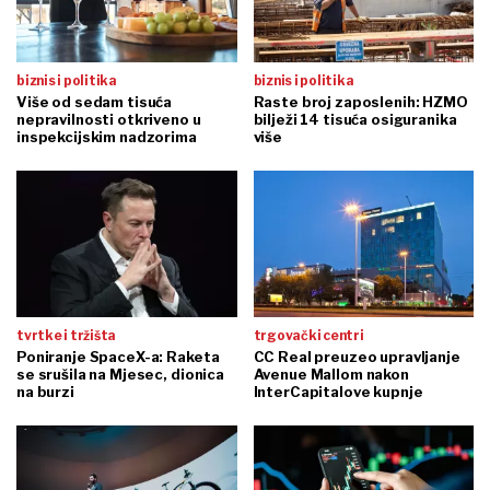
biznis i politika
biznis i politika
Više od sedam tisuća
Raste broj zaposlenih: HZMO
nepravilnosti otkriveno u
bilježi 14 tisuća osiguranika
inspekcijskim nadzorima
više
tvrtke i tržišta
trgovački centri
Poniranje SpaceX-a: Raketa
CC Real preuzeo upravljanje
se srušila na Mjesec, dionica
Avenue Mallom nakon
na burzi
InterCapitalove kupnje