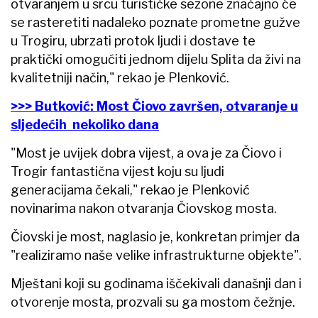
otvaranjem u srcu turističke sezone značajno će
se rasteretiti nadaleko poznate prometne gužve
u Trogiru, ubrzati protok ljudi i dostave te
praktički omogućiti jednom dijelu Splita da živi na
kvalitetniji način," rekao je Plenković.
>>> Butković: Most Čiovo završen, otvaranje u
sljedećih nekoliko dana
"Most je uvijek dobra vijest, a ova je za Čiovo i
Trogir fantastična vijest koju su ljudi
generacijama čekali," rekao je Plenković
novinarima nakon otvaranja Čiovskog mosta.
Čiovski je most, naglasio je, konkretan primjer da
"realiziramo naše velike infrastrukturne objekte".
Mještani koji su godinama iščekivali današnji dan i
otvorenje mosta, prozvali su ga mostom čežnje.