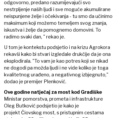
odgovorno, predano razumijevajući svo
nestrpljenje naših ljudi i sve moguće akumulirane
neispunjene želje i očekivanja - tu smo da učinimo
maksimum koji možemo temeljem svog znanja,
iskustva i želje da pomognemo domovini. To
radimo svaki dan, " rekao je.
U tom je kontekstu podsjetio i na krizu Agrokora
rekavši kako bi stvari izgledale drukčije da je ona
eksplodirala. "To vam je kao potres koji se nikad
ne dogodi pa možda ljudi i ne vide koliko je toga
kvalitetnog urađeno, a negativnog izbjegnuto,"
dodao je premijer Plenković.
Ove godine natječaj za most kod Gradiške
Ministar pomorstva, prometa i infrastrukture
Oleg Butković podsjetio je kako je
projekt Čiovskog most, s pristupnim cestama