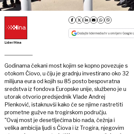
Dodajte lidermedia.hr u omiljeni Google i
Lider/Hina
Godinama čekani most kojim se kopno povezuje s
otokom Čiovo, u čiju je gradnju investirano oko 32
milijuna eura od kojih su 85 posto bespovratna
sredstva iz fondova Europske unije, službeno je u
utorak otvorio predsjednik Vlade Andrej
Plenković, istaknuvši kako će se njime rastretiti
prometne gužve na trogirskom području.
"Ovaj most je desetljećima bio nada, čežnja i
velika ambicija ljudi s Čiova i iz Trogira, njegovim