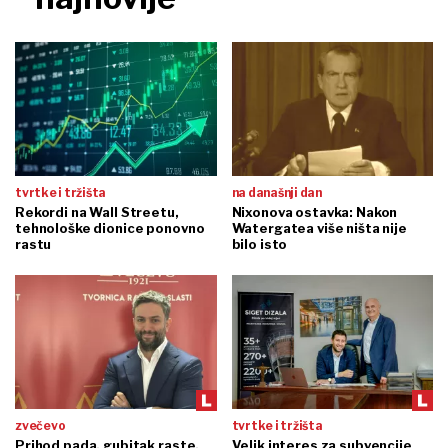
tvrtke i tržišta
na današnji dan
Rekordi na Wall Streetu,
Nixonova ostavka: Nakon
tehnološke dionice ponovno
Watergatea više ništa nije
rastu
bilo isto
zvečevo
tvrtke i tržišta
Prihod pada, gubitak raste,
Velik interes za subvencije