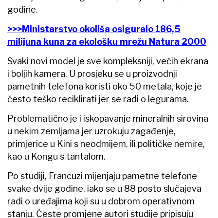
godine.
>>>Ministarstvo okoliša osiguralo 186,5
milijuna kuna za ekološku mrežu Natura 2000
Svaki novi model je sve kompleksniji, većih ekrana
i boljih kamera. U prosjeku se u proizvodnji
pametnih telefona koristi oko 50 metala, koje je
često teško reciklirati jer se radi o legurama.
Problematično je i iskopavanje mineralnih sirovina
u nekim zemljama jer uzrokuju zagađenje,
primjerice u Kini s neodmijem, ili političke nemire,
kao u Kongu s tantalom.
Po studiji, Francuzi mijenjaju pametne telefone
svake dvije godine, iako se u 88 posto slučajeva
radi o uređajima koji su u dobrom operativnom
stanju. Česte promjene autori studije pripisuju