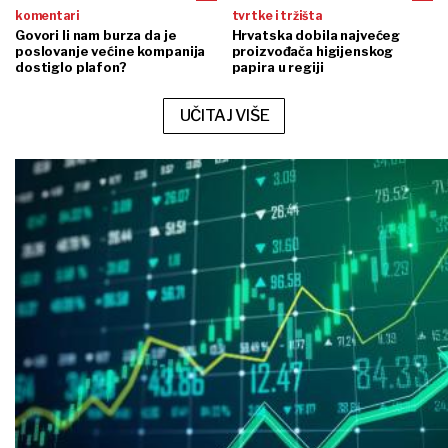
komentari
tvrtke i tržišta
Govori li nam burza da je
Hrvatska dobila najvećeg
poslovanje većine kompanija
proizvođača higijenskog
dostiglo plafon?
papira u regiji
UČITAJ VIŠE