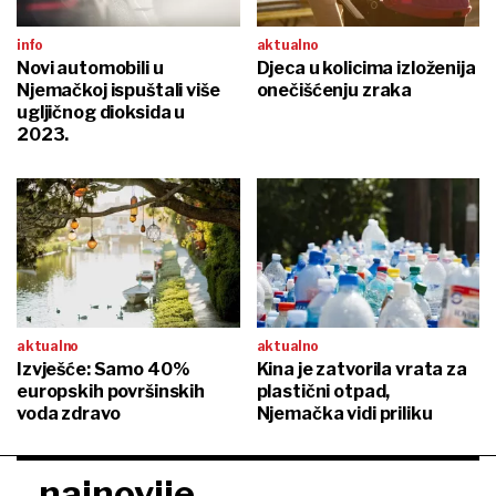
info
aktualno
Novi automobili u
Djeca u kolicima izloženija
Njemačkoj ispuštali više
onečišćenju zraka
ugljičnog dioksida u
2023.
aktualno
aktualno
Izvješće: Samo 40%
Kina je zatvorila vrata za
europskih površinskih
plastični otpad,
voda zdravo
Njemačka vidi priliku
najnovije