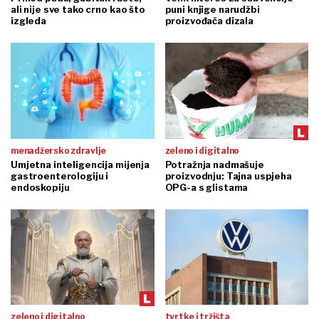
ali nije sve tako crno kao što
puni knjige narudžbi
izgleda
proizvođača dizala
menadžersko zdravlje
zeleno i digitalno
Umjetna inteligencija mijenja
Potražnja nadmašuje
gastroenterologiju i
proizvodnju: Tajna uspjeha
endoskopiju
OPG-a s glistama
zeleno i digitalno
tvrtke i tržišta