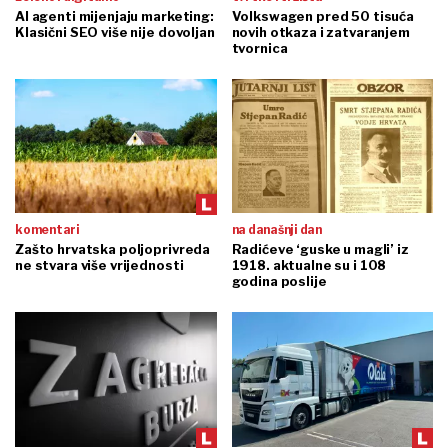
AI agenti mijenjaju marketing:
Volkswagen pred 50 tisuća
Klasični SEO više nije dovoljan
novih otkaza i zatvaranjem
tvornica
komentari
na današnji dan
Zašto hrvatska poljoprivreda
Radićeve ‘guske u magli’ iz
ne stvara više vrijednosti
1918. aktualne su i 108
godina poslije