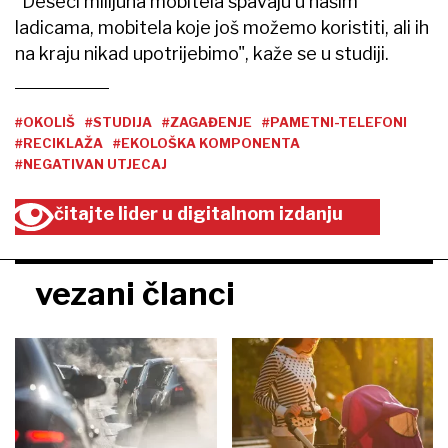
"Deseci milijuna mobitela spavaju u našim
ladicama, mobitela koje još možemo koristiti, ali ih
na kraju nikad upotrijebimo", kaže se u studiji.
#OKOLIŠ
#STUDIJA
#ZAGAĐENJE
#PAMETNI-TELEFONI
#RECIKLAŽA
#EKOLOŠKA KOMPONENTA
#NEGATIVAN UTJECAJ
čitajte lider u digitalnom izdanju
vezani članci