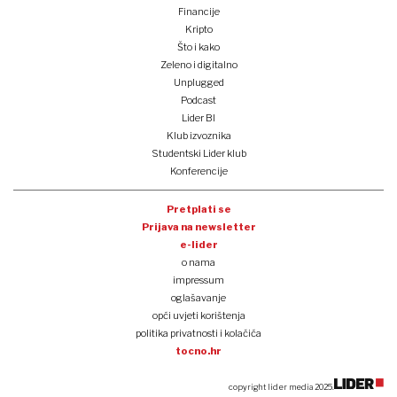
Financije
Kripto
Što i kako
Zeleno i digitalno
Unplugged
Podcast
Lider BI
Klub izvoznika
Studentski Lider klub
Konferencije
Pretplati se
Prijava na newsletter
e-lider
o nama
impressum
oglašavanje
opći uvjeti korištenja
politika privatnosti i kolačića
tocno.hr
copyright lider media 2025.