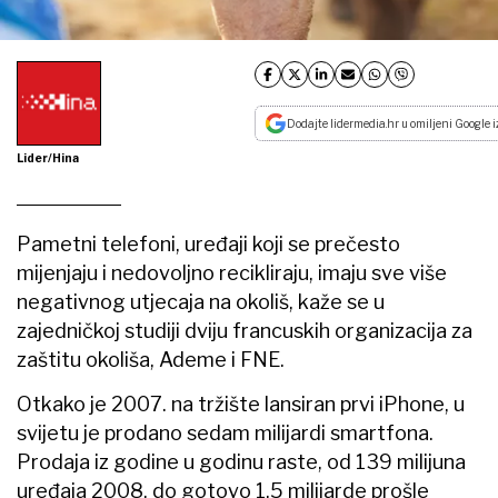
Dodajte lidermedia.hr u omiljeni Google i
Lider/Hina
Pametni telefoni, uređaji koji se prečesto
mijenjaju i nedovoljno recikliraju, imaju sve više
negativnog utjecaja na okoliš, kaže se u
zajedničkoj studiji dviju francuskih organizacija za
zaštitu okoliša, Ademe i FNE.
Otkako je 2007. na tržište lansiran prvi iPhone, u
svijetu je prodano sedam milijardi smartfona.
Prodaja iz godine u godinu raste, od 139 milijuna
uređaja 2008. do gotovo 1,5 milijarde prošle