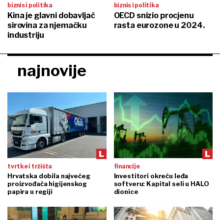
biznis i politika
biznis i politika
Kina je glavni dobavljač
OECD snizio procjenu
sirovina za njemačku
rasta eurozone u 2024.
industriju
najnovije
tvrtke i tržišta
financije
Hrvatska dobila najvećeg
Investitori okreću leđa
proizvođača higijenskog
softveru: Kapital seli u HALO
papira u regiji
dionice