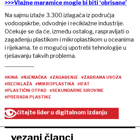
>>>Vlažne maramice mogle bi biti ‘obrisane’
Na sajmu izlaže 3.300 izlagača iz područja
vodoopskrbe, odvodnje i reciklažne industrije.
Očekuje se da će, između ostalog, raspravljati o
zagađenju plastikom i mikroplastikom u oceanima
i rijekama, te o mogućoj upotrebi tehnologije u
rješavanju takvih problema.
#KINA
#NJEMAČKA
#ZAGAĐENJE
#ZABRANA UVOZA
#RECIKLAŽA
#MIKROPLASTIKA
#IFAT
#PLASTIČNI OTPAD
#SEKUNDARNE SIROVINE
#PRERADA PLASTIKE
čitajte lider u digitalnom izdanju
vezani članci