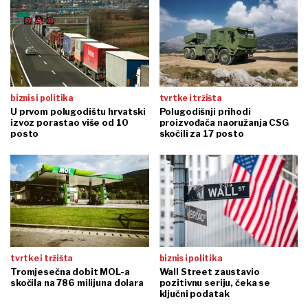
biznis i politika
tvrtke i tržišta
U prvom polugodištu hrvatski
Polugodišnji prihodi
izvoz porastao više od 10
proizvođača naoružanja CSG
posto
skočili za 17 posto
tvrtke i tržišta
biznis i politika
Tromjesečna dobit MOL-a
Wall Street zaustavio
skočila na 786 milijuna dolara
pozitivnu seriju, čeka se
ključni podatak