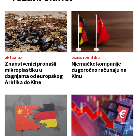
aktualno
biznis i politika
Znanstvenici pronašli
Njemačke kompanije
mikroplastiku u
dugoročno računaju na
dagnjama od europskog
Kinu
Arktika do Kine