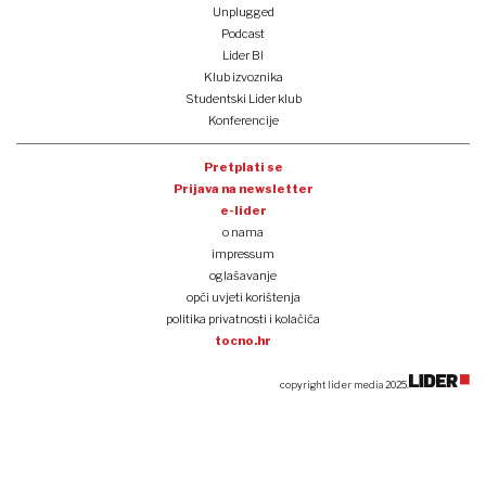
Unplugged
Podcast
Lider BI
Klub izvoznika
Studentski Lider klub
Konferencije
Pretplati se
Prijava na newsletter
e-lider
o nama
impressum
oglašavanje
opći uvjeti korištenja
politika privatnosti i kolačića
tocno.hr
copyright lider media 2025.