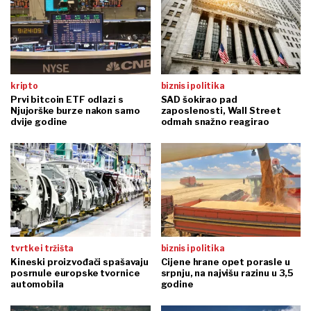
kripto
biznis i politika
Prvi bitcoin ETF odlazi s
SAD šokirao pad
Njujorške burze nakon samo
zaposlenosti, Wall Street
dvije godine
odmah snažno reagirao
tvrtke i tržišta
biznis i politika
Kineski proizvođači spašavaju
Cijene hrane opet porasle u
posrnule europske tvornice
srpnju, na najvišu razinu u 3,5
automobila
godine