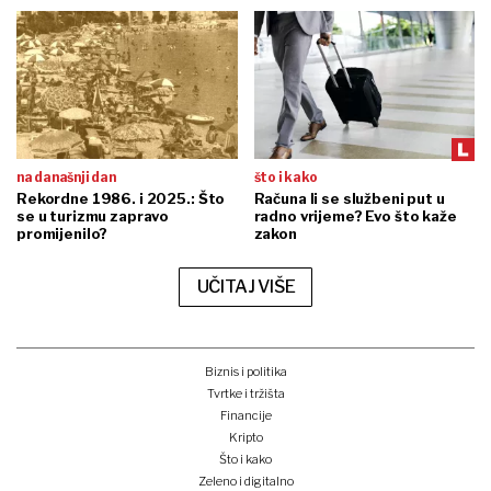
na današnji dan
što i kako
Rekordne 1986. i 2025.: Što
Računa li se službeni put u
se u turizmu zapravo
radno vrijeme? Evo što kaže
promijenilo?
zakon
UČITAJ VIŠE
Biznis i politika
Tvrtke i tržišta
Financije
Kripto
Što i kako
Zeleno i digitalno