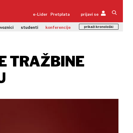
e-Lider
Pretplata
prijavi se
prikaži kronološki
zvoznici
studenti
konferencije
E TRAŽBINE
U