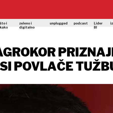
što i
zeleno i
unplugged
podcast
Lider
i
kako
digitalno
BI
AGROKOR PRIZNAJ
SI POVLAČE TUŽB