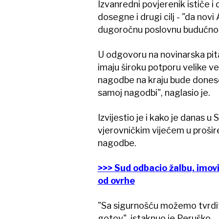
Izvanredni povjerenik ističe
dosegne i drugi cilj - "da nov
dugoročnu poslovnu budućnos
U odgovoru na novinarska pita
imaju široku potporu velike ve
nagodbe na kraju bude donesen
samoj nagodbi", naglasio je.
Izvijestio je i kako je danas 
vjerovničkim vijećem u prošir
nagodbe.
>>> Sud odbacio žalbu, imovi
od ovrhe
"Sa sigurnošću možemo tvrdit
gotov", istaknuo je Peruško.