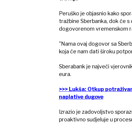
Peruško je objasnio kako spor
tražbine Sberbanka, dok će s
dogovorenom vremenskom ra
"Nama ovaj dogovor sa Sbe
koja će nam dati široku potpor
Sberabank je najveći vjerovni
eura.
>>> Lukša: Otkup potraživan
naplative dugove
Izrazio je zadovoljstvo spor
proaktivno sudjeluje u proces