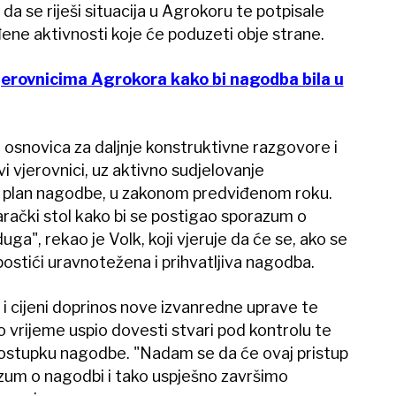
a se riješi situacija u Agrokoru te potpisale
đene aktivnosti koje će poduzeti obje strane.
jerovnicima Agrokora kako bi nagodba bila u
o osnovica za daljnje konstruktivne razgovore i
i vjerovnici, uz aktivno sudjelovanje
t plan nagodbe, u zakonom predviđenom roku.
rački stol kako bi se postigao sporazum o
ga", rekao je Volk, koji vjeruje da će se, ako se
stići uravnotežena i prihvatljiva nagodba.
i cijeni doprinos nove izvanredne uprave te
o vrijeme uspio dovesti stvari pod kontrolu te
postupku nagodbe. "Nadam se da će ovaj pristup
um o nagodbi i tako uspješno završimo