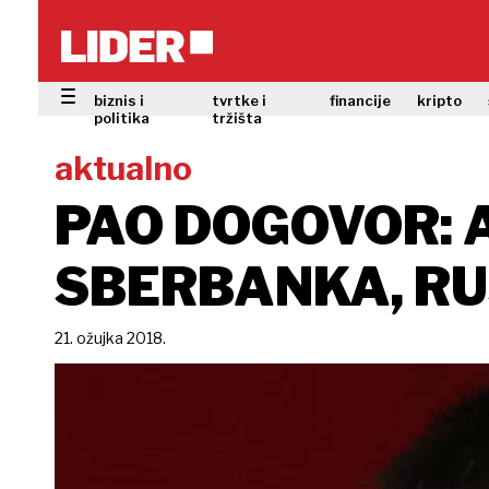
biznis i
tvrtke i
financije
kripto
politika
tržišta
aktualno
PAO DOGOVOR: 
SBERBANKA, RU
21. ožujka 2018.