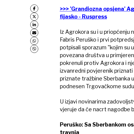
>>> 'Grandiozna opsjena' A
fijasko - Ruspress
Iz Agrokora su i u priopćenju 
Fabris Peruško i prvi potpre
potpisali sporazum "kojim su 
povezana društva u primjere
pokrenuli protiv Agrokora i n
izvanredni povjerenik priznati
priznate tražbine Sberbanka uk
podnesen Trgovačkome sudu 
U izjavi novinarima zadovoljstv
vjeruje da će nacrt nagodbe bi
Peruško: Sa Sberbankom osi
travnja