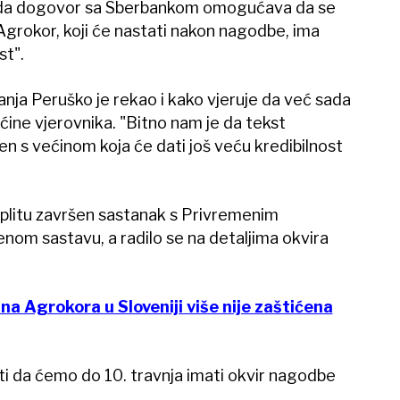
 i da dogovor sa Sberbankom omogućava da se
i Agrokor, koji će nastati nakon nagodbe, ima
t".
nja Peruško je rekao i kako vjeruje da već sada
ćine vjerovnika. "Bitno nam je da tekst
 s većinom koja će dati još veću kredibilnost
u Splitu završen sastanak s Privremenim
enom sastavu, a radilo se na detaljima okvira
na Agrokora u Sloveniji više nije zaštićena
i da ćemo do 10. travnja imati okvir nagodbe