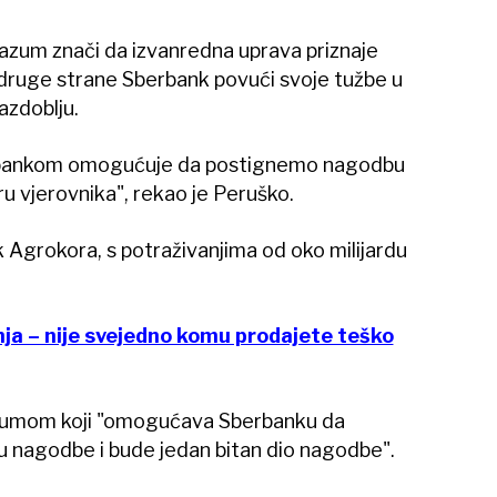
azum znači da izvanredna uprava priznaje
 druge strane Sberbank povući svoje tužbe u
zdoblju.
rbankom omogućuje da postignemo nagodbu
u vjerovnika", rekao je Peruško.
k Agrokora, s potraživanjima od oko milijardu
ja – nije svejedno komu prodajete teško
azumom koji "omogućava Sberbanku da
u nagodbe i bude jedan bitan dio nagodbe".