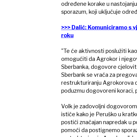
određene korake u nastojanju d
sporazum, koji uključuje odre
>>> Dalić: Komuniciramo s v
roku
"Te će aktivnosti poslužiti ka
omogućiti da Agrokor i njegov
Sberbanka, dogovore cjelovi
Sberbank se vraća za pregova
restrukturiranju Agrokorova du
poduzmu dogovoreni koraci, po
Volk je zadovoljni dogovorom 
ističe kako je Peruško u kratk
postići značajan napredak u 
pomoći da postignemo sporaz