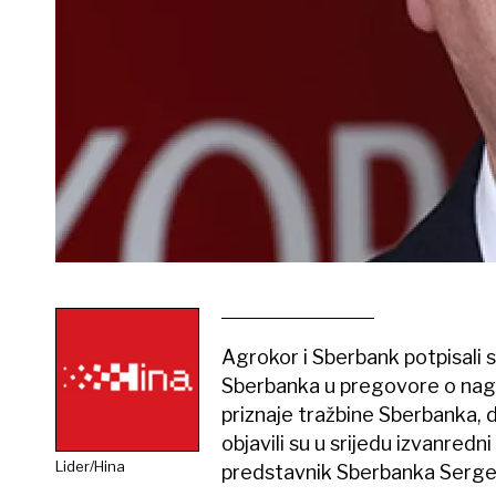
Agrokor i Sberbank potpisali
Sberbanka u pregovore o nago
priznaje tražbine Sberbanka, 
objavili su u srijedu izvanred
Lider/Hina
predstavnik Sberbanka Sergej