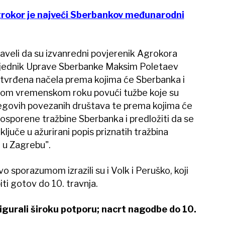
grokor je najveći Sberbankov međunarodni
naveli da su izvanredni povjerenik Agrokora
dsjednik Uprave Sberbanke Maksim Poletaev
utvrđena načela prema kojima će Sberbanka i
nom vremenskom roku povući tužbe koje su
jegovih povezanih društava te prema kojima će
 osporene tražbine Sberbanka i predložiti da se
ljuče u ažurirani popis priznatih tražbina
u Zagrebu".
o sporazumom izrazili su i Volk i Peruško, koji
ti gotov do 10. travnja.
gurali široku potporu; nacrt nagodbe do 10.