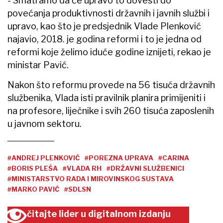
- Smatramo da će upravo to dovesti do
povećanja produktivnosti državnih i javnih službi i
upravo, kao što je predsjednik Vlade Plenković
najavio, 2018. je godina reformi i to je jedna od
reformi koje želimo iduće godine iznijeti, rekao je
ministar Pavić.
Nakon što reformu provede na 56 tisuća državnih
službenika, Vlada isti pravilnik planira primijeniti i
na profesore, liječnike i svih 260 tisuća zaposlenih
u javnom sektoru.
#ANDREJ PLENKOVIĆ
#POREZNA UPRAVA
#CARINA
#BORIS PLEŠA
#VLADA RH
#DRŽAVNI SLUŽBENICI
#MINISTARSTVO RADA I MIROVINSKOG SUSTAVA
#MARKO PAVIĆ
#SDLSN
čitajte lider u digitalnom izdanju