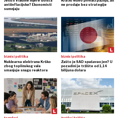
Jesu li Vladine mjere doista
Kratki video privlači pažnju, ali
antiinflacijske? Ekonomisti
ne prodaje bez strategije
sumnjaju
biznis i politika
biznis i politika
Nuklearna elektrana Krško
Zašto je SAD spašavao jen? U
zbog toplinskog vala
pozadini je tržište od 1,14
smanjuje snagu reaktora
bilijuna dolara
trendovi
tvrtke i tržišta