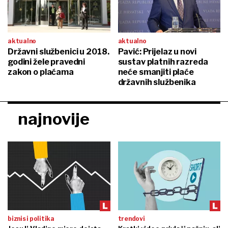
aktualno
aktualno
Državni službenici u 2018.
Pavić: Prijelaz u novi
godini žele pravedni
sustav platnih razreda
zakon o plaćama
neće smanjiti plaće
državnih službenika
najnovije
biznis i politika
trendovi