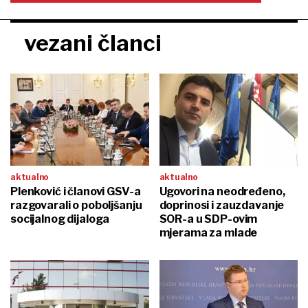
vezani članci
aktualno
aktualno
Plenković i članovi GSV-a
Ugovori na neodređeno,
razgovarali o poboljšanju
doprinosi i zauzdavanje
socijalnog dijaloga
SOR-a u SDP-ovim
mjerama za mlade