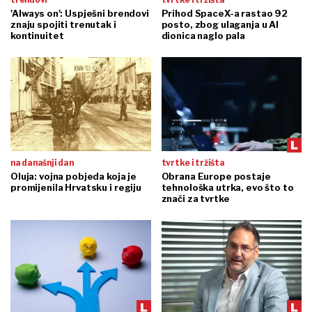
'Always on': Uspješni brendovi
Prihod SpaceX-a rastao 92
znaju spojiti trenutak i
posto, zbog ulaganja u AI
kontinuitet
dionica naglo pala
na današnji dan
tvrtke i tržišta
Oluja: vojna pobjeda koja je
Obrana Europe postaje
promijenila Hrvatsku i regiju
tehnološka utrka, evo što to
znači za tvrtke