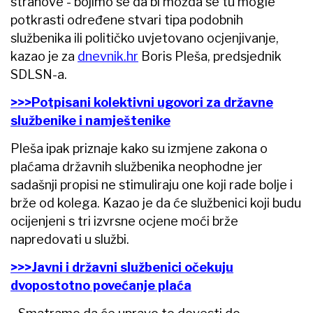
strahove - bojimo se da bi možda se tu mogle
potkrasti određene stvari tipa podobnih
službenika ili političko uvjetovano ocjenjivanje,
kazao je za
dnevnik.hr
Boris Pleša, predsjednik
SDLSN-a.
>>>Potpisani kolektivni ugovori za državne
službenike i namještenike
Pleša ipak priznaje kako su izmjene zakona o
plaćama državnih službenika neophodne jer
sadašnji propisi ne stimuliraju one koji rade bolje i
brže od kolega. Kazao je da će službenici koji budu
ocijenjeni s tri izvrsne ocjene moći brže
napredovati u službi.
>>>Javni i državni službenici očekuju
dvopostotno povećanje plaća