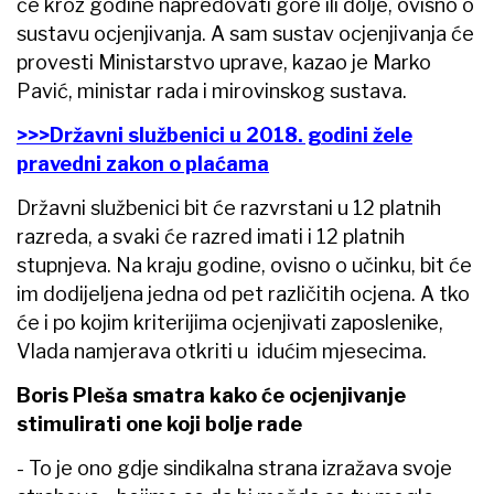
će kroz godine napredovati gore ili dolje, ovisno o
sustavu ocjenjivanja. A sam sustav ocjenjivanja će
provesti Ministarstvo uprave, kazao je Marko
Pavić, ministar rada i mirovinskog sustava.
>>>Državni službenici u 2018. godini žele
pravedni zakon o plaćama
Državni službenici bit će razvrstani u 12 platnih
razreda, a svaki će razred imati i 12 platnih
stupnjeva. Na kraju godine, ovisno o učinku, bit će
im dodijeljena jedna od pet različitih ocjena. A tko
će i po kojim kriterijima ocjenjivati zaposlenike,
Vlada namjerava otkriti u idućim mjesecima.
Boris Pleša smatra kako će ocjenjivanje
stimulirati one koji bolje rade
- To je ono gdje sindikalna strana izražava svoje