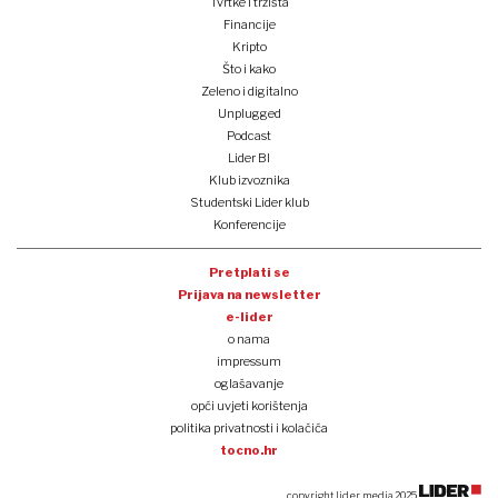
Tvrtke i tržišta
Financije
Kripto
Što i kako
Zeleno i digitalno
Unplugged
Podcast
Lider BI
Klub izvoznika
Studentski Lider klub
Konferencije
Pretplati se
Prijava na newsletter
e-lider
o nama
impressum
oglašavanje
opći uvjeti korištenja
politika privatnosti i kolačića
tocno.hr
copyright lider media 2025.