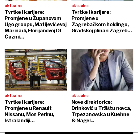
aktualno
aktualno
Tvrtke i karijere:
Tvrtke i karijere:
Promjene u Županovom
Promjene u
Ugo groupu, Matijevićevoj
Zagrebačkom holdingu,
Marinadi, Florijanovoj DI
Gradskoj plinari Zagreb…
Čazmi…
aktualno
aktualno
Tvrtke i karijere:
Nove direktorice:
Promjene u Renault
Drinković u Tržištu novca,
Nissanu, Mon Perinu,
Trpezanovska u Kuehne
Istralandiji…
& Nagel...