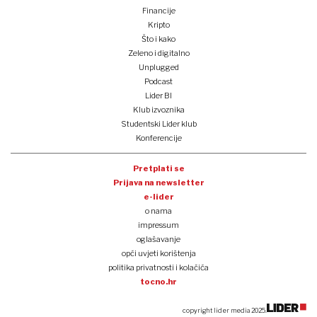
Financije
Kripto
Što i kako
Zeleno i digitalno
Unplugged
Podcast
Lider BI
Klub izvoznika
Studentski Lider klub
Konferencije
Pretplati se
Prijava na newsletter
e-lider
o nama
impressum
oglašavanje
opći uvjeti korištenja
politika privatnosti i kolačića
tocno.hr
copyright lider media 2025.