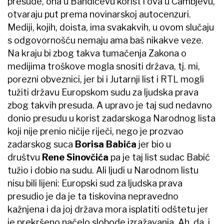
presude, ona u Bandićevu korist i ova u Cambjevu,
otvaraju put prema novinarskoj autocenzuri.
Mediji, kojih, doista, ima svakakvih, u ovom slučaju
s odgovornošću nemaju ama baš nikakve veze.
Na kraju bi zbog takva tumačenja Zakona o
medijima troškove mogla snositi država, tj. mi,
porezni obveznici, jer bi i Jutarnji list i RTL mogli
tužiti državu Europskom sudu za ljudska prava
zbog takvih presuda. A upravo je taj sud nedavno
donio presudu u korist zadarskoga Narodnog lista
koji nije prenio ničije riječi, nego je prozvao
zadarskog suca
Borisa Babića
jer bio u
društvu
Rene Sinovčića
pa je taj list sudac Babić
tužio i dobio na sudu. Ali ljudi u Narodnom listu
nisu bili lijeni: Europski sud za ljudska prava
presudio je da je ta tiskovina nepravedno
kažnjena i da joj država mora isplatiti odštetu jer
je prekršeno načelo slobode izražavanja. Ah, da, i