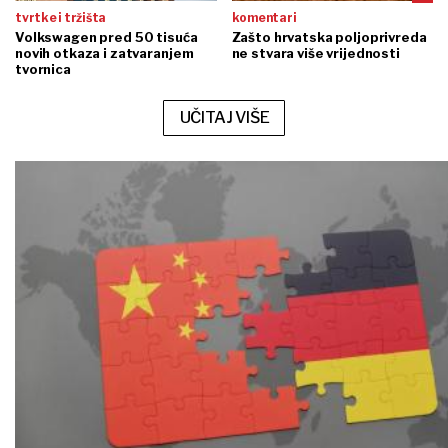
tvrtke i tržišta
komentari
Volkswagen pred 50 tisuća
Zašto hrvatska poljoprivreda
novih otkaza i zatvaranjem
ne stvara više vrijednosti
tvornica
UČITAJ VIŠE