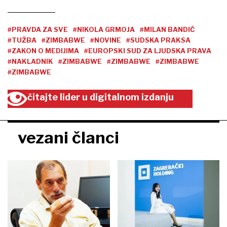
#PRAVDA ZA SVE
#NIKOLA GRMOJA
#MILAN BANDIĆ
#TUŽBA
#ZIMBABWE
#NOVINE
#SUDSKA PRAKSA
#ZAKON O MEDIJIMA
#EUROPSKI SUD ZA LJUDSKA PRAVA
#NAKLADNIK
#ZIMBABWE
#ZIMBABWE
#ZIMBABWE
#ZIMBABWE
čitajte lider u digitalnom izdanju
vezani članci