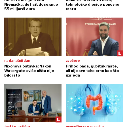
Njemačku, deficit dosegnuo
tehnološke dionice ponovno
55 milijardi eura
rastu
na današnji dan
zvečevo
Nixonova ostavka: Nakon
Prihod pada, gubitak raste,
Watergatea više ništa nije
ali nije sve tako crno kao što
bilo isto
izgleda
tvrtke i tržišta
menadžersko zdravlje