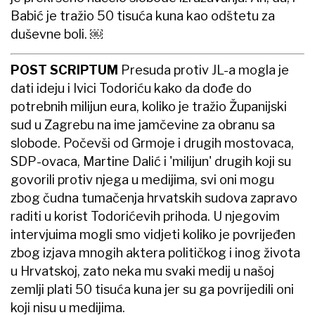
Babić je tražio 50 tisuća kuna kao odštetu za
duševne boli. ￼
POST SCRIPTUM
Presuda protiv JL-a mogla je
dati ideju i Ivici Todoriću kako da dođe do
potrebnih milijun eura, koliko je tražio Županijski
sud u Zagrebu na ime jamčevine za obranu sa
slobode. Počevši od Grmoje i drugih mostovaca,
SDP-ovaca, Martine Dalić i 'milijun' drugih koji su
govorili protiv njega u medijima, svi oni mogu
zbog čudna tumačenja hrvatskih sudova zapravo
raditi u korist Todorićevih prihoda. U njegovim
intervjuima mogli smo vidjeti koliko je povrijeđen
zbog izjava mnogih aktera političkog i inog života
u Hrvatskoj, zato neka mu svaki medij u našoj
zemlji plati 50 tisuća kuna jer su ga povrijedili oni
koji nisu u medijima.