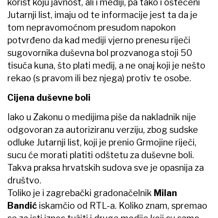
korist koju javnost, ali i mediji, pa tako i oštećeni
Jutarnji list, imaju od te informacije jest ta da je
tom nepravomoćnom presudom napokon
potvrđeno da kad mediji vjerno prenesu riječi
sugovornika duševna bol prozvanoga stoji 50
tisuća kuna, što plati medij, a ne onaj koji je nešto
rekao (s pravom ili bez njega) protiv te osobe.
Cijena duševne boli
Iako u Zakonu o medijima piše da nakladnik nije
odgovoran za autoriziranu verziju, zbog sudske
odluke Jutarnji list, koji je prenio Grmojine riječi,
sucu će morati platiti odštetu za duševne boli.
Takva praksa hrvatskih sudova sve je opasnija za
društvo.
Toliko je i zagrebački gradonačelnik
Milan
Bandić
iskamčio od RTL-a. Koliko znam, spremao