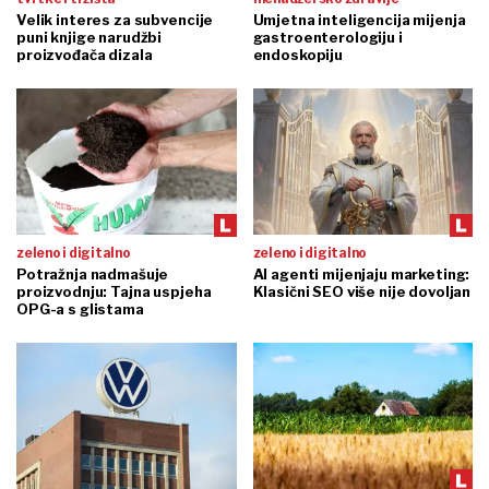
Velik interes za subvencije
Umjetna inteligencija mijenja
puni knjige narudžbi
gastroenterologiju i
proizvođača dizala
endoskopiju
zeleno i digitalno
zeleno i digitalno
Potražnja nadmašuje
AI agenti mijenjaju marketing:
proizvodnju: Tajna uspjeha
Klasični SEO više nije dovoljan
OPG-a s glistama