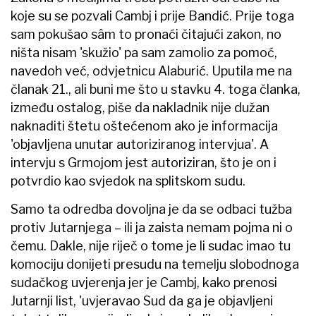
koje su se pozvali Cambj i prije Bandić. Prije toga
sam pokušao sâm to pronaći čitajući zakon, no
ništa nisam 'skužio' pa sam zamolio za pomoć,
navedoh već, odvjetnicu Alaburić. Uputila me na
članak 21., ali buni me što u stavku 4. toga članka,
između ostalog, piše da nakladnik nije dužan
naknaditi štetu oštećenom ako je informacija
'objavljena unutar autoriziranog intervjua'. A
intervju s Grmojom jest autoriziran, što je on i
potvrdio kao svjedok na splitskom sudu.
Samo ta odredba dovoljna je da se odbaci tužba
protiv Jutarnjega – ili ja zaista nemam pojma ni o
čemu. Dakle, nije riječ o tome je li sudac imao tu
komociju donijeti presudu na temelju slobodnoga
sudačkog uvjerenja jer je Cambj, kako prenosi
Jutarnji list, 'uvjeravao Sud da ga je objavljeni