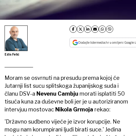
Dodajte lidermedia.hr u omiljeni Google i
Edis Felić
Moram se osvrnuti na presudu prema kojoj će
Jutarnji list sucu splitskoga županijskog suda i
članu DSV-a
Nevenu Cambju
morati isplatiti 50
tisuća kuna za duševne boli jer je u autoriziranom
intervjuu mostovac
Nikola Grmoja
rekao:
'Državno sudbeno vijeće je izvor korupcije. Ne
mogu nam korumpirani ljudi birati suce.' Jedina