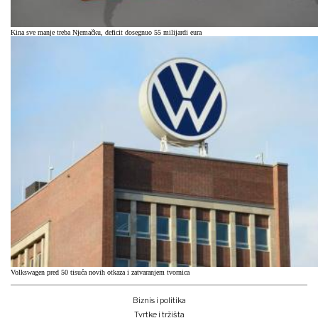
Kina sve manje treba Njemačku, deficit dosegnuo 55 milijardi eura
Volkswagen pred 50 tisuća novih otkaza i zatvaranjem tvornica
Biznis i politika
Tvrtke i tržišta