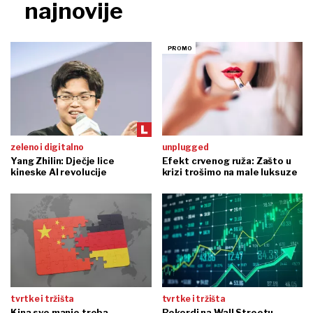
najnovije
zeleno i digitalno
unplugged
Yang Zhilin: Dječje lice
Efekt crvenog ruža: Zašto u
kineske AI revolucije
krizi trošimo na male luksuze
tvrtke i tržišta
tvrtke i tržišta
Kina sve manje treba
Rekordi na Wall Streetu,