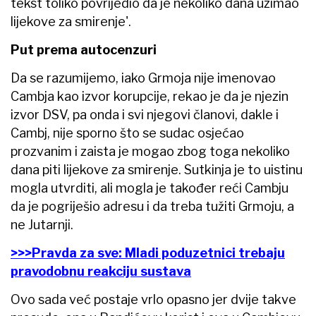
tekst toliko povrijedio da je nekoliko dana uzimao
lijekove za smirenje'.
Put prema autocenzuri
Da se razumijemo, iako Grmoja nije imenovao
Cambja kao izvor korupcije, rekao je da je njezin
izvor DSV, pa onda i svi njegovi članovi, dakle i
Cambj, nije sporno što se sudac osjećao
prozvanim i zaista je mogao zbog toga nekoliko
dana piti lijekove za smirenje. Sutkinja je to uistinu
mogla utvrditi, ali mogla je također reći Cambju
da je pogriješio adresu i da treba tužiti Grmoju, a
ne Jutarnji.
>>>Pravda za sve: Mladi poduzetnici trebaju
pravodobnu reakciju sustava
Ovo sada već postaje vrlo opasno jer dvije takve