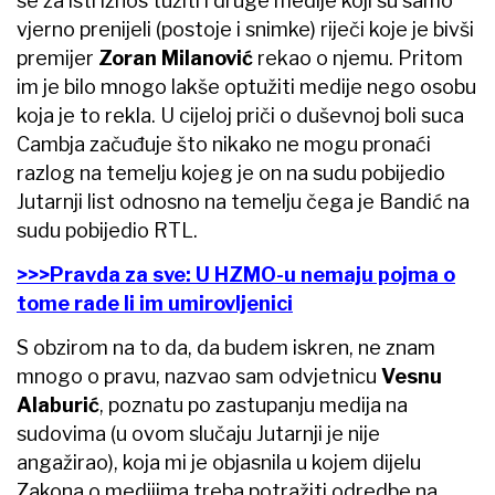
se za isti iznos tužiti i druge medije koji su samo
vjerno prenijeli (postoje i snimke) riječi koje je bivši
premijer
Zoran Milanović
rekao o njemu. Pritom
im je bilo mnogo lakše optužiti medije nego osobu
koja je to rekla. U cijeloj priči o duševnoj boli suca
Cambja začuđuje što nikako ne mogu pronaći
razlog na temelju kojeg je on na sudu pobijedio
Jutarnji list odnosno na temelju čega je Bandić na
sudu pobijedio RTL.
>>>Pravda za sve: U HZMO-u nemaju pojma o
tome rade li im umirovljenici
S obzirom na to da, da budem iskren, ne znam
mnogo o pravu, nazvao sam odvjetnicu
Vesnu
Alaburić
, poznatu po zastupanju medija na
sudovima (u ovom slučaju Jutarnji je nije
angažirao), koja mi je objasnila u kojem dijelu
Zakona o medijima treba potražiti odredbe na