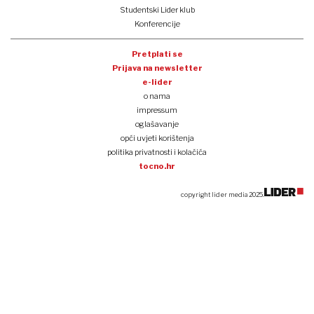
Studentski Lider klub
Konferencije
Pretplati se
Prijava na newsletter
e-lider
o nama
impressum
oglašavanje
opći uvjeti korištenja
politika privatnosti i kolačića
tocno.hr
copyright lider media 2025.