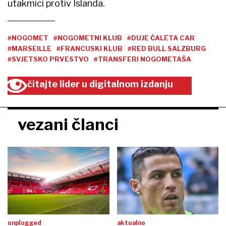
utakmici protiv Islanda.
#NOGOMET
#NOGOMETNI KLUB
#DUJE ĆALETA CAR
#MARSEILLE
#FRANCUSKI KLUB
#RED BULL SALZBURG
#SVJETSKO PRVESTVO
#TRANSFERI NOGOMETAŠA
čitajte lider u digitalnom izdanju
vezani članci
unplugged
aktualno