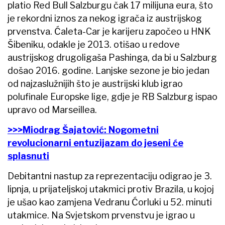
platio Red Bull Salzburgu čak 17 milijuna eura, što
je rekordni iznos za nekog igrača iz austrijskog
prvenstva. Ćaleta-Car je karijeru započeo u HNK
Šibeniku, odakle je 2013. otišao u redove
austrijskog drugoligaša Pashinga, da bi u Salzburg
došao 2016. godine. Lanjske sezone je bio jedan
od najzaslužnijih što je austrijski klub igrao
polufinale Europske lige, gdje je RB Salzburg ispao
upravo od Marseillea.
>>>Miodrag Šajatović: Nogometni
revolucionarni entuzijazam do jeseni će
splasnuti
Debitantni nastup za reprezentaciju odigrao je 3.
lipnja, u prijateljskoj utakmici protiv Brazila, u kojoj
je ušao kao zamjena Vedranu Ćorluki u 52. minuti
utakmice. Na Svjetskom prvenstvu je igrao u