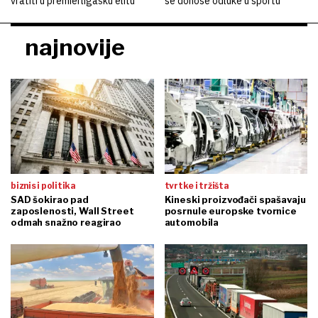
vratiti u premierligašku elitu
se donose odluke u sportu
najnovije
biznis i politika
tvrtke i tržišta
SAD šokirao pad
Kineski proizvođači spašavaju
zaposlenosti, Wall Street
posrnule europske tvornice
odmah snažno reagirao
automobila