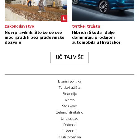
zakonodavstvo
tvrtke i tržišta
Novi pravilnik: Što će se sve
Hibridi i Škoda i dalje
moći graditi bez građevinske
dominiraju prodajom
dozvole
automobila u Hrvatskoj
UČITAJ VIŠE
Biznis i politika
Tvrtke i tržišta
Financije
Kripto
Što i kako
Zeleno i digitalno
Unplugged
Podcast
Lider BI
Klub izvoznika