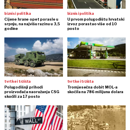
biznis i politika
biznis i politika
Cijene hrane opet porasle u
U prvom polugodištu hrvatski
srpnju, na najvišu razinu u 3,5
izvoz porastao više od 10
godine
posto
tvrtke i tržišta
tvrtke i tržišta
Polugodišnji prihodi
Tromjesečna dobit MOL-a
proizvođača naoružanja CSG
skočila na 786 milijuna dolara
skočili za 17 posto