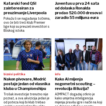
Katarski fond QSI
Juventus u prva 24 sata
zainteresiran za
od dolaska Ronalda
preuzimanje Liverpoola
prodao 520.000 dresova i
zaradio 55 milijuna eura
Pokažu li se nagađanja točnima,
ovo će biti treći klub Premier
lige koji su preuzeli investitori s
Bliskog istoka
biznis i politika
info
Nakon pivovare, Modrić
Kako AI mijenja
postaje jedan od vlasnika
nogometni scouting –
kluba u Championshipu
revolucija ili iluzija?
Trošak investicije trenutno nije
AIMPACT događaj otkrio je
poznat, a ova akvizicija jedan je
kako umjetna inteligencija
od poteza koji bi klub trebao
mijenja pravila igre i način na koji