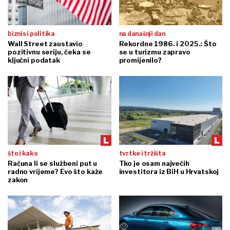
biznis i politika
na današnji dan
Wall Street zaustavio
Rekordne 1986. i 2025.: Što
pozitivnu seriju, čeka se
se u turizmu zapravo
ključni podatak
promijenilo?
što i kako
tvrtke i tržišta
Računa li se službeni put u
Tko je osam najvećih
radno vrijeme? Evo što kaže
investitora iz BiH u Hrvatskoj
zakon