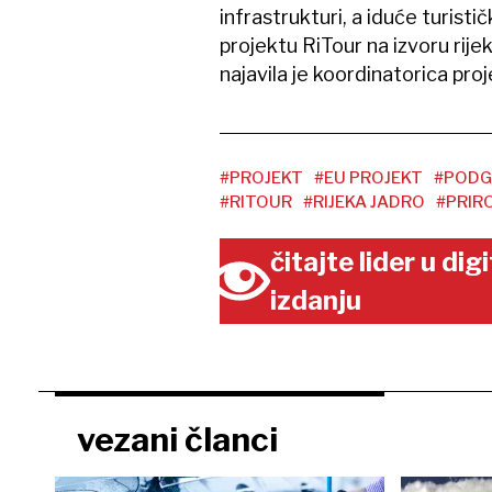
infrastrukturi, a iduće turisti
projektu RiTour na izvoru rije
najavila je koordinatorica proj
#PROJEKT
#EU PROJEKT
#PODG
#RITOUR
#RIJEKA JADRO
#PRIR
čitajte lider u di
izdanju
vezani članci