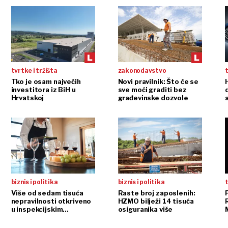
tvrtke i tržišta
zakonodavstvo
t
Tko je osam najvećih
Novi pravilnik: Što će se
H
investitora iz BiH u
sve moći graditi bez
Hrvatskoj
građevinske dozvole
biznis i politika
biznis i politika
t
Više od sedam tisuća
Raste broj zaposlenih:
nepravilnosti otkriveno
HZMO bilježi 14 tisuća
u inspekcijskim
osiguranika više
nadzorima