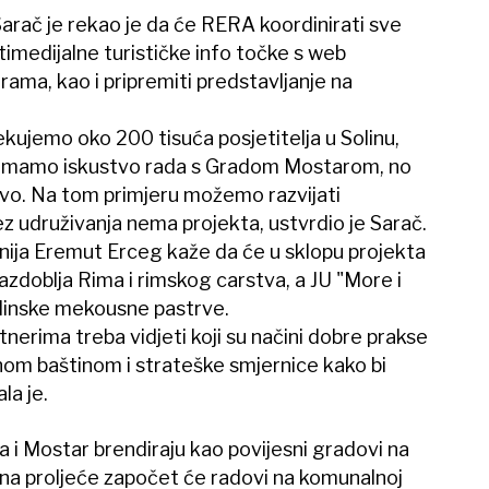
arač je rekao je da će RERA koordinirati sve
ltimedijalne turističke info točke s web
ama, kao i pripremiti predstavljanje na
ujemo oko 200 tisuća posjetitelja u Solinu,
a imamo iskustvo rada s Gradom Mostarom, no
vo. Na tom primjeru možemo razvijati
 udruživanja nema projekta, ustvrdio je Sarač.
nija Eremut Erceg kaže da će u sklopu projekta
razdoblja Rima i rimskog carstva, a JU "More i
solinske mekousne pastrve.
nerima treba vidjeti koji su načini dobre prakse
dnom baštinom i strateške smjernice kako bi
la je.
a i Mostar brendiraju kao povijesni gradovi na
 na proljeće započet će radovi na komunalnoj