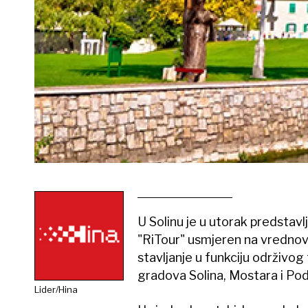
U Solinu je u utorak predstavl
"RiTour" usmjeren na vrednovan
stavljanje u funkciju održivo
gradova Solina, Mostara i Pod
Lider/Hina