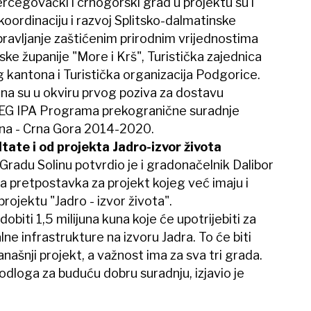
rcegovački i crnogorski grad u projektu su i
oordinaciju i razvoj Splitsko-dalmatinske
pravljanje zaštićenim prirodnim vrijednostima
ke županije "More i Krš", Turistička zajednica
antona i Turistička organizacija Podgorice.
a su u okviru prvog poziva za dostavu
REG IPA Programa prekogranične suradnje
na - Crna Gora 2014-2020.
tate i od projekta Jadro-izvor života
 Gradu Solinu potvrdio je i gradonačelnik Dalibor
ra pretpostavka za projekt kojeg već imaju i
projektu "Jadro - izvor života".
obiti 1,5 milijuna kuna koje će upotrijebiti za
lne infrastrukture na izvoru Jadra. To će biti
ašnji projekt, a važnost ima za sva tri grada.
odloga za buduću dobru suradnju, izjavio je