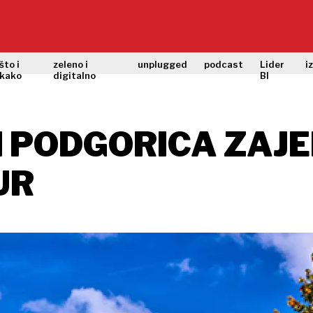
što i
zeleno i
unplugged
podcast
Lider
i
kako
digitalno
BI
I PODGORICA ZAJ
UR