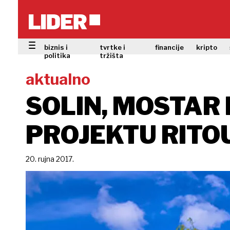
biznis i
tvrtke i
financije
kripto
politika
tržišta
aktualno
SOLIN, MOSTAR 
PROJEKTU RITO
20. rujna 2017.