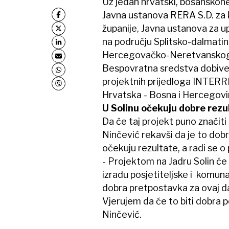
Uz jedan hrvatski, bosanskohe
Javna ustanova RERA S.D. za k
županije, Javna ustanova za u
na području Splitsko-dalmatins
Hercegovačko-Neretvanskog k
Bespovratna sredstva dobiven
projektnih prijedloga INTER
Hrvatska - Bosna i Hercegovi
U Solinu očekuju dobre rezul
Da će taj projekt puno značiti
Ninčević rekavši da je to dob
očekuju rezultate, a radi se o 
- Projektom na Jadru Solin će d
izradu posjetiteljske i komuna
dobra pretpostavka za ovaj dan
Vjerujem da će to biti dobra p
Ninčević.