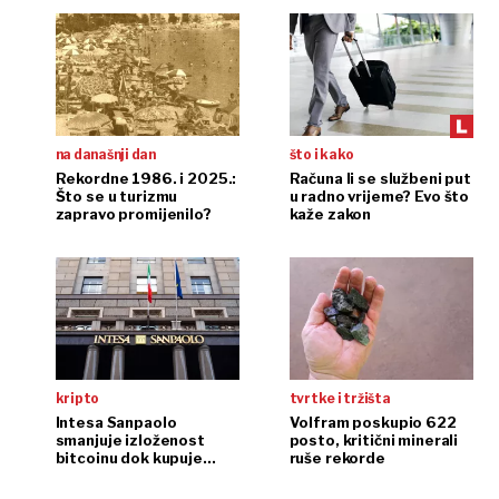
na današnji dan
što i kako
Rekordne 1986. i 2025.:
Računa li se službeni put
Što se u turizmu
u radno vrijeme? Evo što
zapravo promijenilo?
kaže zakon
kripto
tvrtke i tržišta
Intesa Sanpaolo
Volfram poskupio 622
smanjuje izloženost
posto, kritični minerali
bitcoinu dok kupuje
ruše rekorde
ethereum