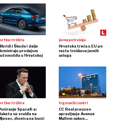
vrtke i tržišta
javna potrošnja
ibridi i Škoda i dalje
Hrvatska treća u EU po
dominiraju prodajom
rastu troškova javnih
automobila u Hrvatskoj
usluga
vrtke i tržišta
trgovački centri
Poniranje SpaceX-a:
CC Real preuzeo
Raketa se srušila na
upravljanje Avenue
Mjesec, dionica na burzi
Mallom nakon
InterCapitalove kupnje