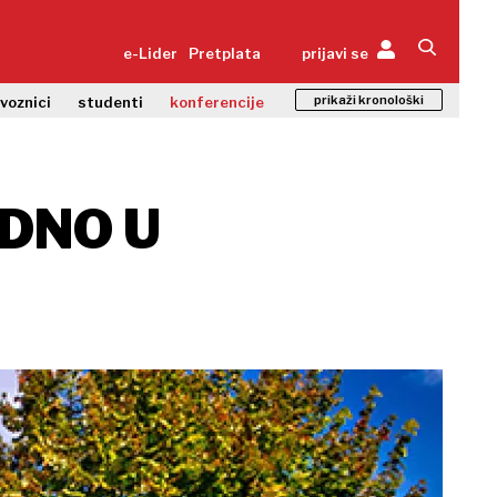
e-Lider
Pretplata
prijavi se
prikaži kronološki
zvoznici
studenti
konferencije
EDNO U