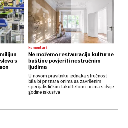
komentari
milijun
Ne možemo restauraciju kulturne
slova s
baštine povjeriti nestručnim
ison
ljudima
U novom pravilniku jednaka stručnost
bila bi priznata onima sa završenim
specijalističkim fakultetom i onima s dvije
godine iskustva