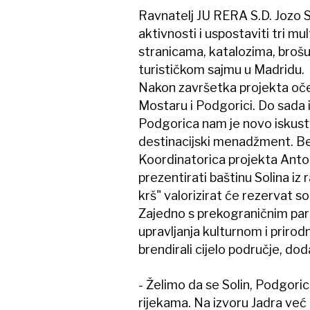
Ravnatelj JU RERA S.D. Jozo S
aktivnosti i uspostaviti tri mu
stranicama, katalozima, brošur
turističkom sajmu u Madridu.
Nakon završetka projekta oček
Mostaru i Podgorici. Do sad
Podgorica nam je novo iskust
destinacijski menadžment. Bez
Koordinatorica projekta Anto
prezentirati baštinu Solina iz 
krš" valorizirat će rezervat 
Zajedno s prekograničnim part
upravljanja kulturnom i priro
brendirali cijelo područje, doda
- Želimo da se Solin, Podgoric
rijekama. Na izvoru Jadra već