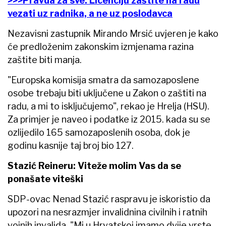
>>>Pravda za sve: Licenciju zaštite na radu
vezati uz radnika, a ne uz poslodavca
Nezavisni zastupnik Mirando Mrsić uvjeren je kako
će predloženim zakonskim izmjenama razina
zaštite biti manja.
"Europska komisija smatra da samozaposlene
osobe trebaju biti uključene u Zakon o zaštiti na
radu, a mi to isključujemo", rekao je Hrelja (HSU).
Za primjer je naveo i podatke iz 2015. kada su se
ozlijedilo 165 samozaposlenih osoba, dok je
godinu kasnije taj broj bio 127.
Stazić Reineru: Viteže molim Vas da se
ponašate viteški
SDP-ovac Nenad Stazić raspravu je iskoristio da
upozori na nesrazmjer invalidnina civilnih i ratnih
vojnih invalida. "Mi u Hrvatskoj imamo dvije vrste