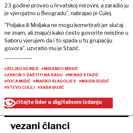
23 godine proveo u hrvatskoj mirovini, a zaradio ju
je vjerojatno u Beogradu", nabrajao je Culej.
"Poljaka ili Moljaka ne mogu kometirati jer slučaj
ne znam, ali znajući kako često govorite neistine u
Saboru vjerujem da i to spada u tu grupaciju
govora", uzvratio mu je Stazić.
#ŽELJKO REINER
#MIRANDO MRSIĆ
#ZAKON O ZAŠTITI NA RADU
#NENAD STAZIĆ
#IVICA MIŠIĆ
#MARKO SLADOLJEV
#MAJDA BURIĆ
#STEVO CULEJ
#SAŠA ĐUJIĆ
čitajte lider u digitalnom izdanju
vezani članci