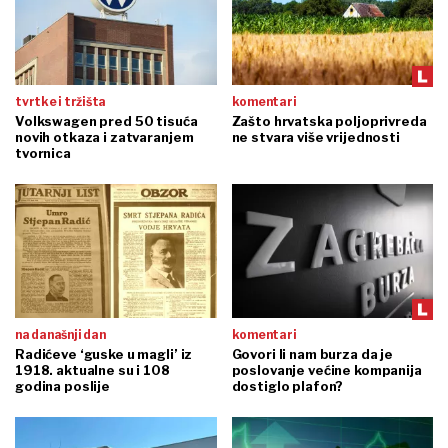
tvrtke i tržišta
komentari
Volkswagen pred 50 tisuća
Zašto hrvatska poljoprivreda
novih otkaza i zatvaranjem
ne stvara više vrijednosti
tvornica
na današnji dan
komentari
Radićeve ‘guske u magli’ iz
Govori li nam burza da je
1918. aktualne su i 108
poslovanje većine kompanija
godina poslije
dostiglo plafon?