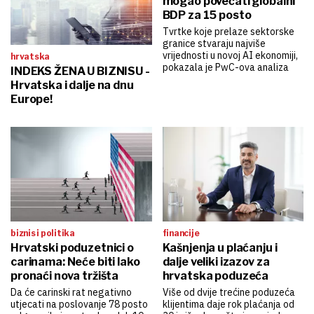
mogao povećati globalni
BDP za 15 posto
Tvrtke koje prelaze sektorske
granice stvaraju najviše
vrijednosti u novoj AI ekonomiji,
hrvatska
pokazala je PwC-ova analiza
INDEKS ŽENA U BIZNISU -
Hrvatska i dalje na dnu
Europe!
biznis i politika
financije
Hrvatski poduzetnici o
Kašnjenja u plaćanju i
carinama: Neće biti lako
dalje veliki izazov za
pronaći nova tržišta
hrvatska poduzeća
Da će carinski rat negativno
Više od dvije trećine poduzeća
utjecati na poslovanje 78 posto
klijentima daje rok plaćanja od