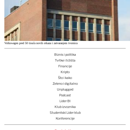
Volkswagen pred 50 tisuća novih otkaza i zatvaranjem tvornica
Biznis i politika
Tvrtke i tržišta
Financije
Kripto
Što i kako
Zeleno i digitalno
Unplugged
Podcast
Lider BI
Klub izvoznika
Studentski Lider klub
Konferencije