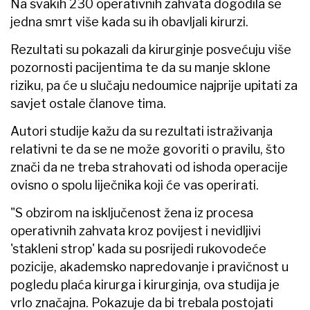
Na svakih 230 operativnih zahvata dogodila se
jedna smrt više kada su ih obavljali kirurzi.
Rezultati su pokazali da kirurginje posvećuju više
pozornosti pacijentima te da su manje sklone
riziku, pa će u slučaju nedoumice najprije upitati za
savjet ostale članove tima.
Autori studije kažu da su rezultati istraživanja
relativni te da se ne može govoriti o pravilu, što
znači da ne treba strahovati od ishoda operacije
ovisno o spolu liječnika koji će vas operirati.
"S obzirom na isključenost žena iz procesa
operativnih zahvata kroz povijest i nevidljivi
'stakleni strop' kada su posrijedi rukovodeće
pozicije, akademsko napredovanje i pravičnost u
pogledu plaća kirurga i kirurginja, ova studija je
vrlo značajna. Pokazuje da bi trebala postojati