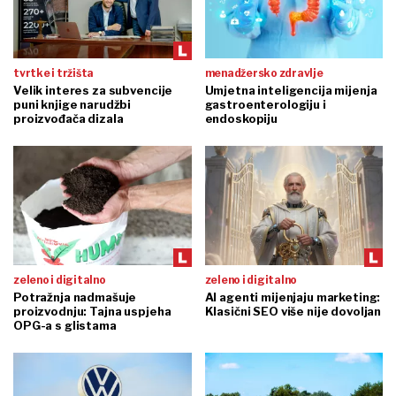
tvrtke i tržišta
menadžersko zdravlje
Velik interes za subvencije
Umjetna inteligencija mijenja
puni knjige narudžbi
gastroenterologiju i
proizvođača dizala
endoskopiju
zeleno i digitalno
zeleno i digitalno
Potražnja nadmašuje
AI agenti mijenjaju marketing:
proizvodnju: Tajna uspjeha
Klasični SEO više nije dovoljan
OPG-a s glistama