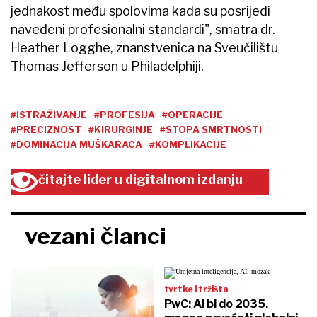
jednakost među spolovima kada su posrijedi
navedeni profesionalni standardi", smatra dr.
Heather Logghe, znanstvenica na Sveučilištu
Thomas Jefferson u Philadelphiji.
#ISTRAŽIVANJE
#PROFESIJA
#OPERACIJE
#PRECIZNOST
#KIRURGINJE
#STOPA SMRTNOSTI
#DOMINACIJA MUŠKARACA
#KOMPLIKACIJE
čitajte lider u digitalnom izdanju
vezani članci
tvrtke i tržišta
PwC: AI bi do 2035.