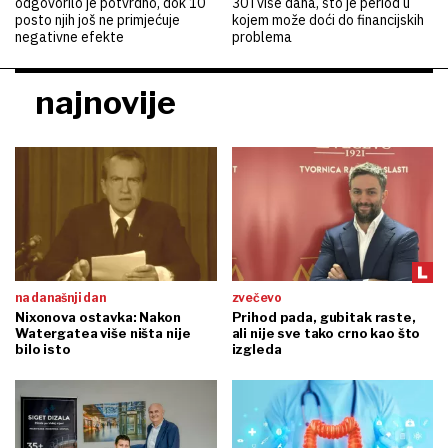
odgovorilo je potvrdno, dok 10
30 i više dana, što je period u
posto njih još ne primjećuje
kojem može doći do financijskih
negativne efekte
problema
najnovije
na današnji dan
zvečevo
Nixonova ostavka: Nakon
Prihod pada, gubitak raste,
Watergatea više ništa nije
ali nije sve tako crno kao što
bilo isto
izgleda