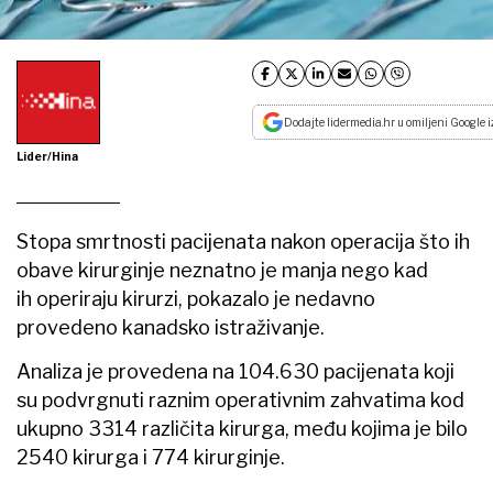
Dodajte lidermedia.hr u omiljeni Google i
Lider/Hina
Stopa smrtnosti pacijenata nakon operacija što ih
obave kirurginje neznatno je manja nego kad
ih operiraju kirurzi, pokazalo je nedavno
provedeno kanadsko istraživanje.
Analiza je provedena na 104.630 pacijenata koji
su podvrgnuti raznim operativnim zahvatima kod
ukupno 3314 različita kirurga, među kojima je bilo
2540 kirurga i 774 kirurginje.