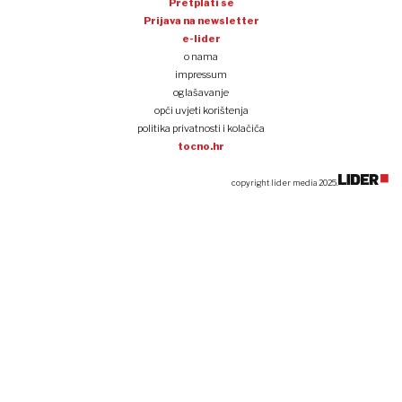
Pretplati se
Prijava na newsletter
e-lider
o nama
impressum
oglašavanje
opći uvjeti korištenja
politika privatnosti i kolačića
tocno.hr
copyright lider media 2025.