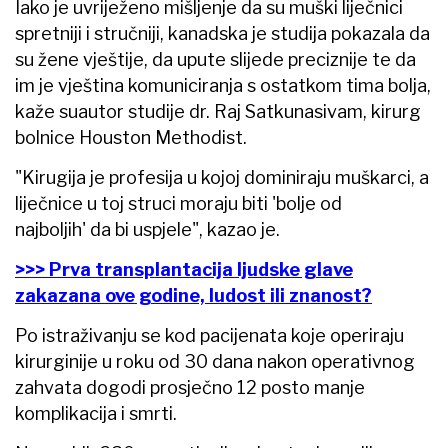
Iako je uvriježeno mišljenje da su muški liječnici
spretniji i stručniji, kanadska je studija pokazala da
su žene vještije, da upute slijede preciznije te da
im je vještina komuniciranja s ostatkom tima bolja,
kaže suautor studije dr. Raj Satkunasivam, kirurg
bolnice Houston Methodist.
"Kirugija je profesija u kojoj dominiraju muškarci, a
liječnice u toj struci moraju biti 'bolje od
najboljih' da bi uspjele", kazao je.
>>> Prva transplantacija ljudske glave
zakazana ove godine, ludost ili znanost?
Po istraživanju se kod pacijenata koje operiraju
kirurginije u roku od 30 dana nakon operativnog
zahvata dogodi prosječno 12 posto manje
komplikacija i smrti.