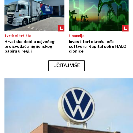
tvrtke i tržišta
financije
Hrvatska dobila najvećeg
Investitori okreću leđa
proizvođača higijenskog
softveru: Kapital seli u HALO
papira u regiji
dionice
UČITAJ VIŠE