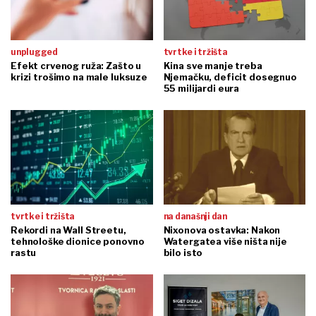
unplugged
tvrtke i tržišta
Efekt crvenog ruža: Zašto u
Kina sve manje treba
krizi trošimo na male luksuze
Njemačku, deficit dosegnuo
55 milijardi eura
tvrtke i tržišta
na današnji dan
Rekordi na Wall Streetu,
Nixonova ostavka: Nakon
tehnološke dionice ponovno
Watergatea više ništa nije
rastu
bilo isto