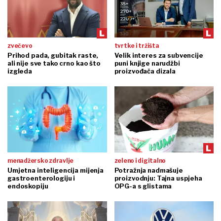
zvečevo
tvrtke i tržišta
Prihod pada, gubitak raste,
Velik interes za subvencije
ali nije sve tako crno kao što
puni knjige narudžbi
izgleda
proizvođača dizala
menadžersko zdravlje
zeleno i digitalno
Umjetna inteligencija mijenja
Potražnja nadmašuje
gastroenterologiju i
proizvodnju: Tajna uspjeha
endoskopiju
OPG-a s glistama