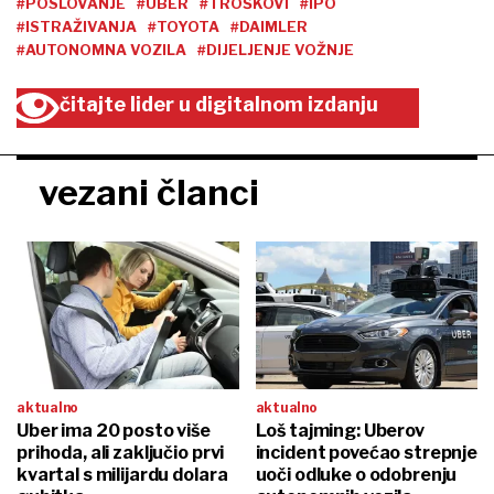
#POSLOVANJE
#UBER
#TROŠKOVI
#IPO
#ISTRAŽIVANJA
#TOYOTA
#DAIMLER
#AUTONOMNA VOZILA
#DIJELJENJE VOŽNJE
čitajte lider u digitalnom izdanju
vezani članci
aktualno
aktualno
Uber ima 20 posto više
Loš tajming: Uberov
prihoda, ali zaključio prvi
incident povećao strepnje
kvartal s milijardu dolara
uoči odluke o odobrenju