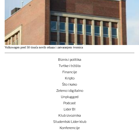
Volkswagen pred 50 tisuća novih otkaza i zatvaranjem tvornica
Biznis i politika
Tvrtke i tržišta
Financije
Kripto
Što i kako
Zeleno i digitalno
Unplugged
Podcast
Lider BI
Klub izvoznika
Studentski Lider klub
Konferencije