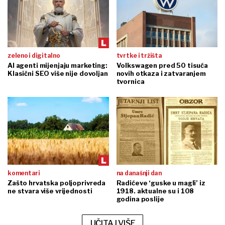
zeleno i digitalno
tvrtke i tržišta
AI agenti mijenjaju marketing:
Volkswagen pred 50 tisuća
Klasični SEO više nije dovoljan
novih otkaza i zatvaranjem
tvornica
komentari
na današnji dan
Zašto hrvatska poljoprivreda
Radićeve ‘guske u magli’ iz
ne stvara više vrijednosti
1918. aktualne su i 108
godina poslije
UČITAJ VIŠE