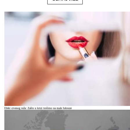
Efekt crvenog ruža: Zašto u krizi trošimo na male luksuze