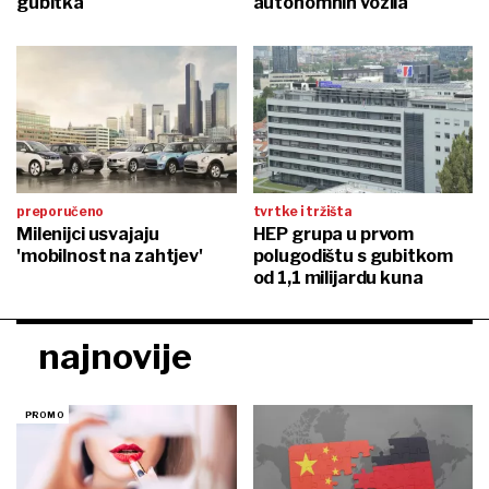
gubitka
autonomnih vozila
preporučeno
tvrtke i tržišta
Milenijci usvajaju
HEP grupa u prvom
'mobilnost na zahtjev'
polugodištu s gubitkom
od 1,1 milijardu kuna
najnovije