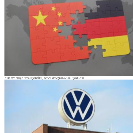
Kina sve manje treba Njemačku, deficit dosegnuo 55 milijardi eura