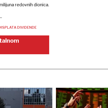
ilijuna redovnih dionica.
#ISPLATA DIVIDENDE
gitalnom