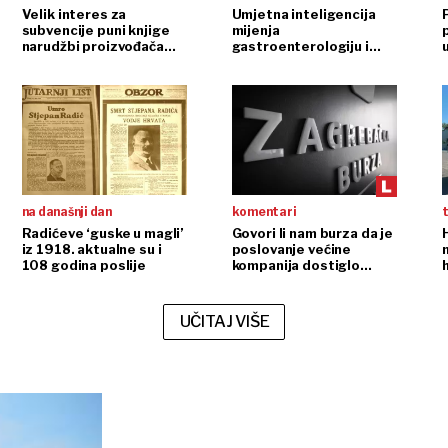
Velik interes za
Umjetna inteligencija
subvencije puni knjige
mijenja
narudžbi proizvođača
gastroenterologiju i
dizala
endoskopiju
na današnji dan
komentari
t
Radićeve ‘guske u magli’
Govori li nam burza da je
iz 1918. aktualne su i
poslovanje većine
108 godina poslije
kompanija dostiglo
plafon?
r
UČITAJ VIŠE