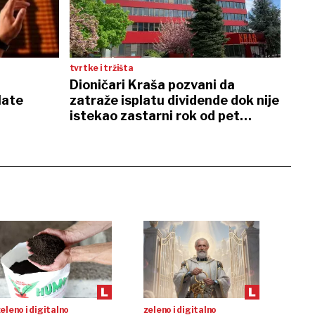
tvrtke i tržišta
Dioničari Kraša pozvani da
late
zatraže isplatu dividende dok nije
istekao zastarni rok od pet
godina
eleno i digitalno
zeleno i digitalno