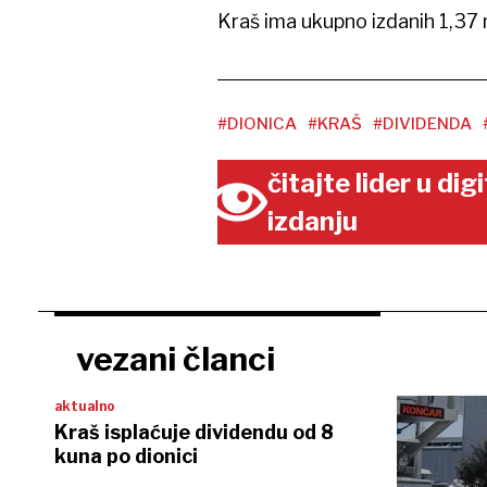
Kraš ima ukupno izdanih 1,37 m
#DIONICA
#KRAŠ
#DIVIDENDA
čitajte lider u di
izdanju
vezani članci
aktualno
Kraš isplaćuje dividendu od 8
kuna po dionici