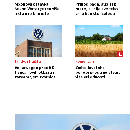
Nixonova ostavka:
Prihod pada, gubitak
Nakon Watergatea više
raste, ali nije sve tako
ništa nije bilo isto
crno kao što izgleda
tvrtke i tržišta
komentari
Volkswagen pred 50
Zašto hrvatska
tisuća novih otkaza i
poljoprivreda ne stvara
zatvaranjem tvornica
više vrijednosti