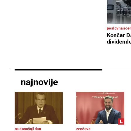
poslovna sce
Končar D
dividende
najnovije
na današnji dan
zvečevo