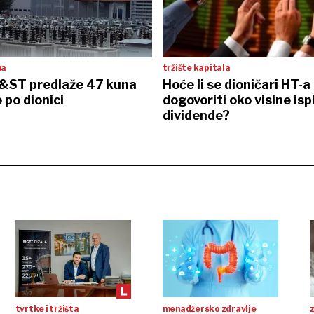
na
tržište kapitala
&ST predlaže 47 kuna
Hoće li se dioničari HT-a
 po dionici
dogovoriti oko visine isp
dividende?
tvrtke i tržišta
menadžersko zdravlje
z