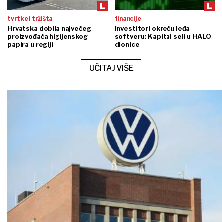
tvrtke i tržišta
financije
Hrvatska dobila najvećeg
Investitori okreću leđa
proizvođača higijenskog
softveru: Kapital seli u HALO
papira u regiji
dionice
UČITAJ VIŠE