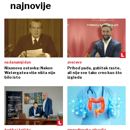
najnovije
na današnji dan
zvečevo
Nixonova ostavka: Nakon
Prihod pada, gubitak raste,
Watergatea više ništa nije
ali nije sve tako crno kao što
bilo isto
izgleda
tvrtke i tržišta
menadžersko zdravlje