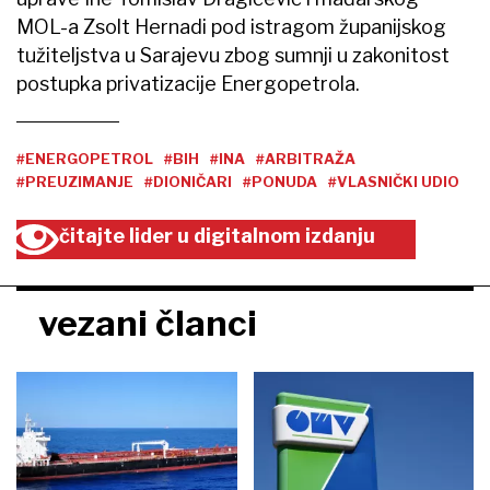
MOL-a Zsolt Hernadi pod istragom županijskog
tužiteljstva u Sarajevu zbog sumnji u zakonitost
postupka privatizacije Energopetrola.
#ENERGOPETROL
#BIH
#INA
#ARBITRAŽA
#PREUZIMANJE
#DIONIČARI
#PONUDA
#VLASNIČKI UDIO
čitajte lider u digitalnom izdanju
vezani članci