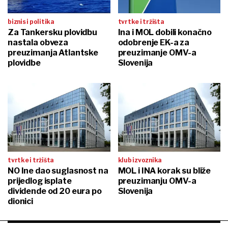
biznis i politika
tvrtke i tržišta
Za Tankersku plovidbu
Ina i MOL dobili konačno
nastala obveza
odobrenje EK-a za
preuzimanja Atlantske
preuzimanje OMV-a
plovidbe
Slovenija
tvrtke i tržišta
klub izvoznika
NO Ine dao suglasnost na
MOL i INA korak su bliže
prijedlog isplate
preuzimanju OMV-a
dividende od 20 eura po
Slovenija
dionici