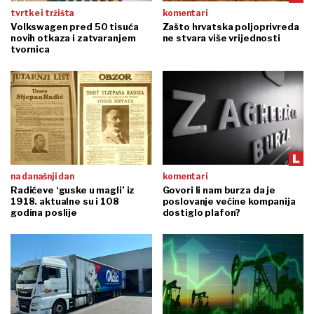
tvrtke i tržišta
komentari
Volkswagen pred 50 tisuća
Zašto hrvatska poljoprivreda
novih otkaza i zatvaranjem
ne stvara više vrijednosti
tvornica
na današnji dan
komentari
Radićeve ‘guske u magli’ iz
Govori li nam burza da je
1918. aktualne su i 108
poslovanje većine kompanija
godina poslije
dostiglo plafon?