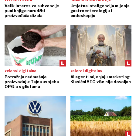
Velik interes za subvencije
Umjetna inteligencija mijenja
puni knjige narudžbi
gastroenterologiju i
proizvođača dizala
endoskopiju
zeleno i digitalno
zeleno i digitalno
Potražnja nadmašuje
AI agenti mijenjaju marketing:
proizvodnju: Tajna uspjeha
Klasični SEO više nije dovoljan
OPG-a s glistama