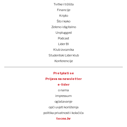
Tvrtke i tržišta
Financije
Kripto
Što i kako
Zeleno i digitalno
Unplugged
Podcast
Lider BI
Klub izvoznika
Studentski Lider klub
Konferencije
Pretplati se
Prijava na newsletter
e-lider
o nama
impressum
oglašavanje
opći uvjeti korištenja
politika privatnosti i kolačića
tocno.hr