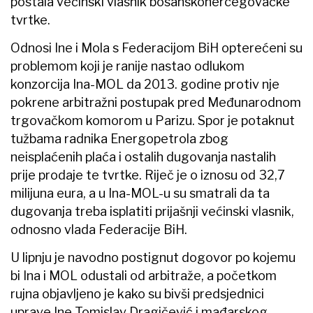
postala većinski vlasnik bosanskohercegovačke
tvrtke.
Odnosi Ine i Mola s Federacijom BiH opterećeni su
problemom koji je ranije nastao odlukom
konzorcija Ina-MOL da 2013. godine protiv nje
pokrene arbitražni postupak pred Međunarodnom
trgovačkom komorom u Parizu. Spor je potaknut
tužbama radnika Energopetrola zbog
neisplaćenih plaća i ostalih dugovanja nastalih
prije prodaje te tvrtke. Riječ je o iznosu od 32,7
milijuna eura, a u Ina-MOL-u su smatrali da ta
dugovanja treba isplatiti prijašnji većinski vlasnik,
odnosno vlada Federacije BiH.
U lipnju je navodno postignut dogovor po kojemu
bi Ina i MOL odustali od arbitraže, a početkom
rujna objavljeno je kako su bivši predsjednici
uprave Ine Tomislav Dragičević i mađarskog