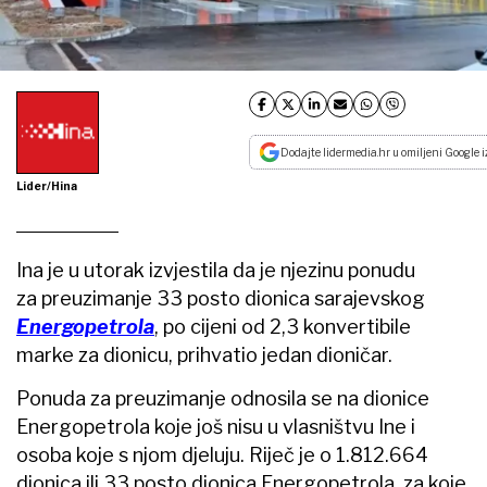
Dodajte lidermedia.hr u omiljeni Google i
Lider/Hina
Ina je u utorak izvjestila da je njezinu ponudu
za preuzimanje 33 posto dionica sarajevskog
Energopetrola
, po cijeni od 2,3 konvertibile
marke za dionicu, prihvatio jedan dioničar.
Ponuda za preuzimanje odnosila se na dionice
Energopetrola koje još nisu u vlasništvu Ine i
osoba koje s njom djeluju. Riječ je o 1.812.664
dionica ili 33 posto dionica Energopetrola, za koje