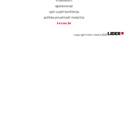
impressum
oglašavanje
opći uvjeti korištenja
politika privatnosti i kolačića
tocno.hr
copyright lider media 2025.