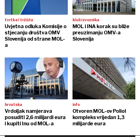
tvrtke i tržišta
klub izvoznika
Uvjetna odluka Komisije o
MOL i INA korak su bliže
stjecanju društva OMV
preuzimanju OMV-a
Slovenija od strane MOL-
Slovenija
a
hrvatska
info
Vrdoljak namjerava
Otvoren MOL-ov Poliol
posuditi 2,6 milijardi eura
kompleks vrijedan 1,3
i kupiti Inu od MOL-a
milijarde eura