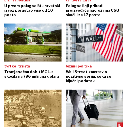
biznis i politika
tvrtke i tržišta
U prvom polugodištu hrvatski
Polugodišnji prihodi
izvoz porastao više od 10
proizvođača naoružanja CSG
posto
skočili za 17 posto
tvrtke i tržišta
biznis i politika
Tromjesečna dobit MOL-a
Wall Street zaustavio
skočila na 786 milijuna dolara
pozitivnu seriju, čeka se
ključni podatak