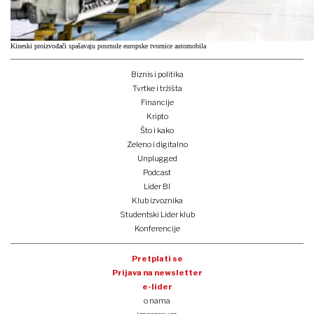
Kineski proizvođači spašavaju posrnule europske tvornice automobila
Biznis i politika
Tvrtke i tržišta
Financije
Kripto
Što i kako
Zeleno i digitalno
Unplugged
Podcast
Lider BI
Klub izvoznika
Studentski Lider klub
Konferencije
Pretplati se
Prijava na newsletter
e-lider
o nama