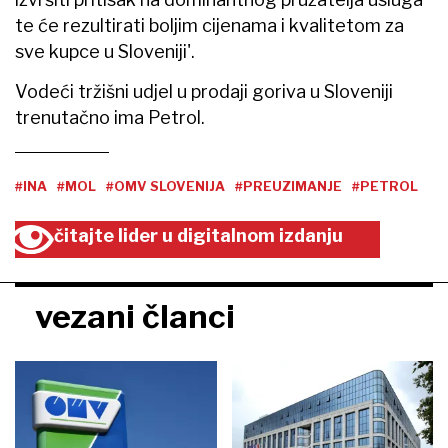
te će rezultirati boljim cijenama i kvalitetom za
sve kupce u Sloveniji'.
Vodeći tržišni udjel u prodaji goriva u Sloveniji
trenutačno ima Petrol.
#INA
#MOL
#OMV SLOVENIJA
#PREUZIMANJE
#PETROL
čitajte lider u digitalnom izdanju
vezani članci