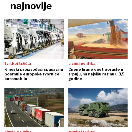
najnovije
tvrtke i tržišta
biznis i politika
Kineski proizvođači spašavaju
Cijene hrane opet porasle u
posrnule europske tvornice
srpnju, na najvišu razinu u 3,5
automobila
godine