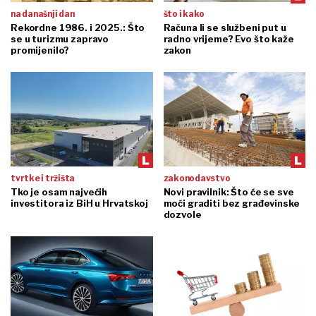
na današnji dan
što i kako
Rekordne 1986. i 2025.: Što
Računa li se službeni put u
se u turizmu zapravo
radno vrijeme? Evo što kaže
promijenilo?
zakon
tvrtke i tržišta
zakonodavstvo
Tko je osam najvećih
Novi pravilnik: Što će se sve
investitora iz BiH u Hrvatskoj
moći graditi bez građevinske
dozvole