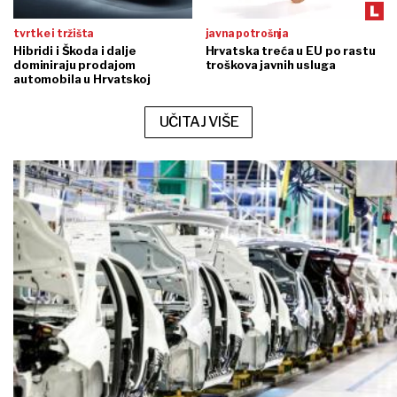
tvrtke i tržišta
javna potrošnja
Hibridi i Škoda i dalje
Hrvatska treća u EU po rastu
dominiraju prodajom
troškova javnih usluga
automobila u Hrvatskoj
UČITAJ VIŠE