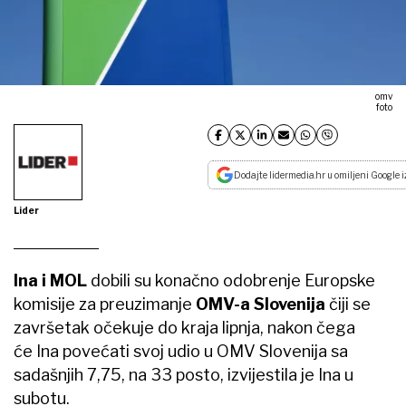
omv
foto
Dodajte lidermedia.hr u omiljeni Google i
Lider
Ina i MOL
dobili su konačno odobrenje Europske
komisije za preuzimanje
OMV-a Slovenija
čiji se
završetak očekuje do kraja lipnja, nakon čega
će Ina povećati svoj udio u OMV Slovenija sa
sadašnjih 7,75, na 33 posto, izvijestila je Ina u
subotu.