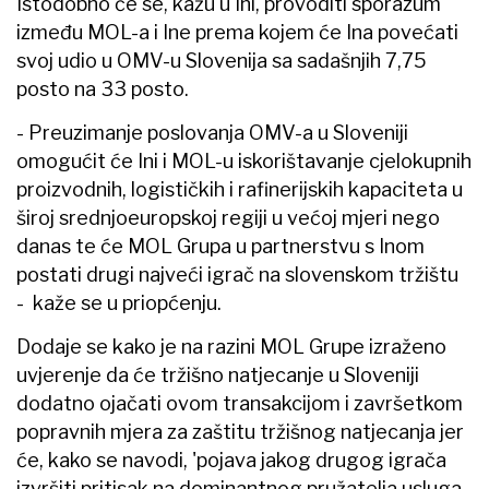
Istodobno će se, kažu u Ini, provoditi sporazum
između MOL-a i Ine prema kojem će Ina povećati
svoj udio u OMV-u Slovenija sa sadašnjih 7,75
posto na 33 posto.
- Preuzimanje poslovanja OMV-a u Sloveniji
omogućit će Ini i MOL-u iskorištavanje cjelokupnih
proizvodnih, logističkih i rafinerijskih kapaciteta u
široj srednjoeuropskoj regiji u većoj mjeri nego
danas te će MOL Grupa u partnerstvu s Inom
postati drugi najveći igrač na slovenskom tržištu
- kaže se u priopćenju.
Dodaje se kako je na razini MOL Grupe izraženo
uvjerenje da će tržišno natjecanje u Sloveniji
dodatno ojačati ovom transakcijom i završetkom
popravnih mjera za zaštitu tržišnog natjecanja jer
će, kako se navodi, 'pojava jakog drugog igrača
izvršiti pritisak na dominantnog pružatelja usluga